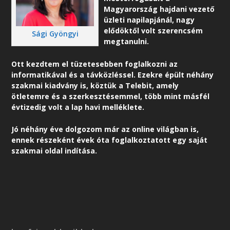
Magyarország hajdani vezető
üzleti napilapjánál, nagy
elődöktől volt szerencsém
Sági Gyöngyi
megtanulni.
Ott kezdtem el tüzetesebben foglalkozni az
informatikával és a távközléssel. Ezekre épült néhány
szakmai kiadvány is, köztük a Telebit, amely
ötletemre és a szerkesztésemmel, több mint másfél
évtizedig volt a lap havi melléklete.
Jó néhány éve dolgozom már az online világban is,
ennek részeként é
vek óta foglalkoztatott egy saját
szakmai oldal indítása.