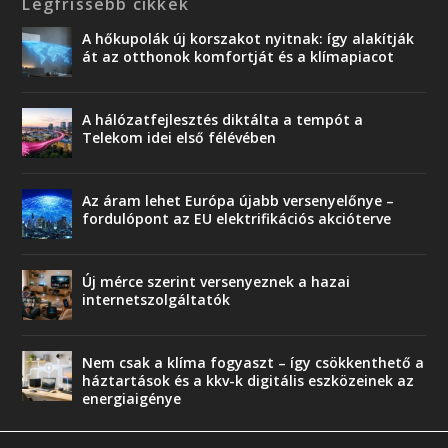
Legfrissebb cikkek
A hőkupolák új korszakot nyitnak: így alakítják
át az otthonok komfortját és a klímapiacot
A hálózatfejlesztés diktálta a tempót a
Telekom idei első félévében
Az áram lehet Európa újabb versenyelőnye –
fordulópont az EU elektrifikációs akcióterve
Új mérce szerint versenyeznek a hazai
internetszolgáltatók
Nem csak a klíma fogyaszt – így csökkenthető a
háztartások és a kkv-k digitális eszközeinek az
energiaigénye