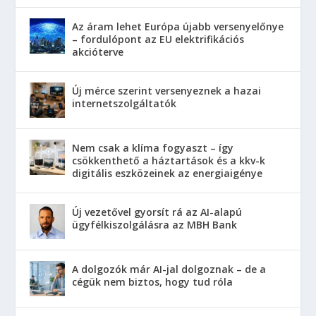
Az áram lehet Európa újabb versenyelőnye
– fordulópont az EU elektrifikációs
akcióterve
Új mérce szerint versenyeznek a hazai
internetszolgáltatók
Nem csak a klíma fogyaszt – így
csökkenthető a háztartások és a kkv-k
digitális eszközeinek az energiaigénye
Új vezetővel gyorsít rá az AI-alapú
ügyfélkiszolgálásra az MBH Bank
A dolgozók már AI-jal dolgoznak – de a
cégük nem biztos, hogy tud róla