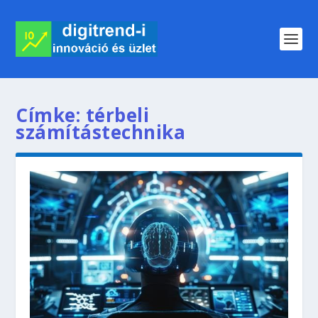
Címke:
térbeli
számítástechnika