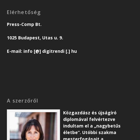
Elérhetőség
Press-Comp Bt.
1025 Budapest, Utas u. 9.
E-mail: info [@] digitrendi [.] hu
A szerzőről
Közgazdász és újságíró
diplomával felvértezve
indultam el a „nagybetűs
életbe”. Utóbbi szakma
mesterfogásait a