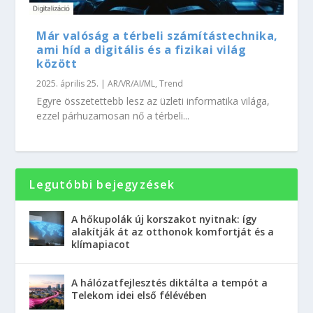
Már valóság a térbeli számítástechnika,
ami híd a digitális és a fizikai világ
között
2025. április 25.
|
AR/VR/AI/ML
,
Trend
Egyre összetettebb lesz az üzleti informatika világa,
ezzel párhuzamosan nő a térbeli...
Legutóbbi bejegyzések
A hőkupolák új korszakot nyitnak: így
alakítják át az otthonok komfortját és a
klímapiacot
A hálózatfejlesztés diktálta a tempót a
Telekom idei első félévében