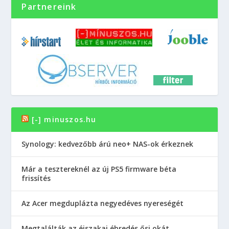
Partnereink
[-] minuszos.hu
Synology: kedvezőbb árú neo+ NAS-ok érkeznek
Már a tesztereknél az új PS5 firmware béta
frissítés
Az Acer megduplázta negyedéves nyereségét
Megtalálták az éjszakai ébredés ősi okát