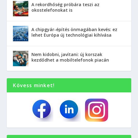
A rekordhőség próbára teszi az
okostelefonokat is
A chipgyár-építés önmagában kevés: ez
lehet Európa új technológiai kihívása
Nem kidobni, javítani: új korszak
kezdődhet a mobiltelefonok piacán
Kövess minket!