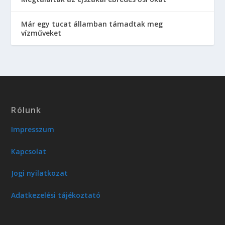
Már egy tucat államban támadtak meg
vízműveket
Rólunk
Impresszum
Kapcsolat
Jogi nyilatkozat
Adatkezelési tájékoztató