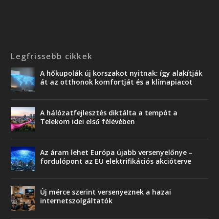
Legfrissebb cikkek
A hőkupolák új korszakot nyitnak: így alakítják
át az otthonok komfortját és a klímapiacot
A hálózatfejlesztés diktálta a tempót a
Telekom idei első félévében
Az áram lehet Európa újabb versenyelőnye –
fordulópont az EU elektrifikációs akcióterve
Új mérce szerint versenyeznek a hazai
internetszolgáltatók