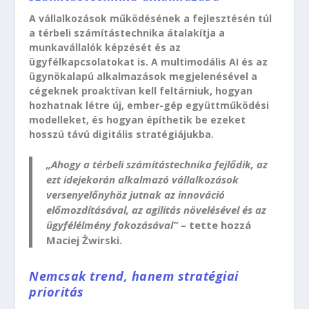
A vállalkozások működésének a fejlesztésén túl
a térbeli számítástechnika átalakítja a
munkavállalók képzését és az
ügyfélkapcsolatokat is. A multimodális AI és az
ügynökalapú alkalmazások megjelenésével a
cégeknek proaktívan kell feltárniuk, hogyan
hozhatnak létre új, ember-gép együttműködési
modelleket, és hogyan építhetik be ezeket
hosszú távú digitális stratégiájukba.
„Ahogy a térbeli számítástechnika fejlődik, az
ezt idejekorán alkalmazó vállalkozások
versenyelőnyhöz jutnak az innováció
előmozdításával, az agilitás növelésével és az
ügyfélélmény fokozásával”
– tette hozzá
Maciej Żwirski.
Nemcsak trend, hanem stratégiai
prioritás