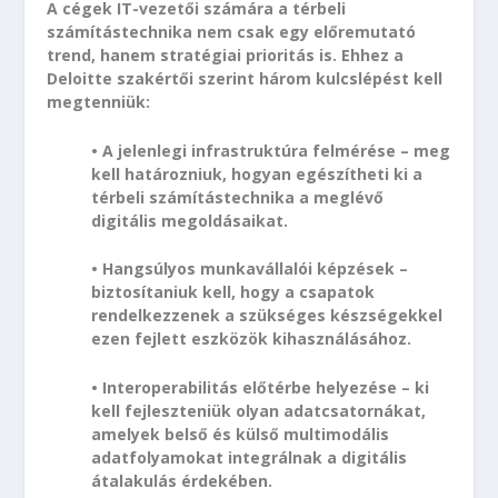
A cégek IT-vezetői számára a térbeli
számítástechnika nem csak egy előremutató
trend, hanem stratégiai prioritás is. Ehhez a
Deloitte szakértői szerint három kulcslépést kell
megtenniük:
• A jelenlegi infrastruktúra felmérése – meg
kell határozniuk, hogyan egészítheti ki a
térbeli számítástechnika a meglévő
digitális megoldásaikat.
• Hangsúlyos munkavállalói képzések –
biztosítaniuk kell, hogy a csapatok
rendelkezzenek a szükséges készségekkel
ezen fejlett eszközök kihasználásához.
• Interoperabilitás előtérbe helyezése – ki
kell fejleszteniük olyan adatcsatornákat,
amelyek belső és külső multimodális
adatfolyamokat integrálnak a digitális
átalakulás érdekében.