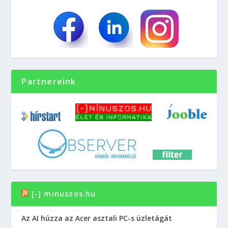
Partnereink
[-] minuszos.hu
Az AI húzza az Acer asztali PC-s üzletágát