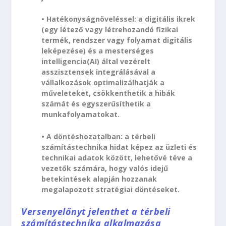
• Hatékonyságnöveléssel: a digitális ikrek
(egy létező vagy létrehozandó fizikai
termék, rendszer vagy folyamat digitális
leképezése) és a mesterséges
intelligencia(AI) által vezérelt
asszisztensek integrálásával a
vállalkozások optimalizálhatják a
műveleteket, csökkenthetik a hibák
számát és egyszerűsíthetik a
munkafolyamatokat.
• A döntéshozatalban: a térbeli
számítástechnika hidat képez az üzleti és
technikai adatok között, lehetővé téve a
vezetők számára, hogy valós idejű
betekintések alapján hozzanak
megalapozott stratégiai döntéseket.
Versenyelőnyt jelenthet a térbeli
számítástechnika alkalmazása