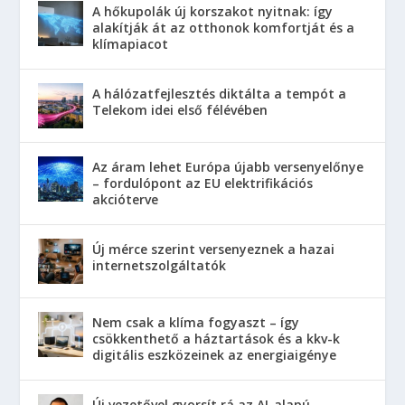
A hőkupolák új korszakot nyitnak: így
alakítják át az otthonok komfortját és a
klímapiacot
A hálózatfejlesztés diktálta a tempót a
Telekom idei első félévében
Az áram lehet Európa újabb versenyelőnye
– fordulópont az EU elektrifikációs
akcióterve
Új mérce szerint versenyeznek a hazai
internetszolgáltatók
Nem csak a klíma fogyaszt – így
csökkenthető a háztartások és a kkv-k
digitális eszközeinek az energiaigénye
Új vezetővel gyorsít rá az AI-alapú