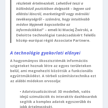
részletek értelmezését. Lehetővé teszi a
különböző pozícióban dolgozók – legyen szó
ellátási láncról, marketingről vagy mérnöki
tevékenységről – számára, hogy intuitívabb
módon lépjenek kapcsolatba az
információkkal”
– emeli ki Maciej Żwirski, a
Deloitte technológiai tanácsadásért felelős
közép-európai régió Associate Partnere.
A technológia gyakorlati előnyei
A hagyományos ökoszisztémák információs
szigeteket hoznak létre az egyes területeken
belül, ami megnehezíti közöttük a funkcionális
együttműködést. A térbeli számítástechnika ezt
az alábbi módokon orvosolja:
• Adatvizualizációval: 3D modellek, valós
idejű szimulációk és interaktív dashboardok
segítik a komplex adatok egyszerűbb és
jobb értelmezését.