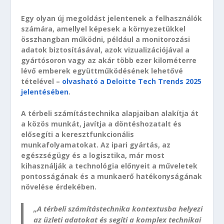
Egy olyan új megoldást jelentenek a felhasználók
számára, amellyel képesek a környezetükkel
összhangban működni, például a monitorozási
adatok biztosításával, azok vizualizációjával a
gyártósoron vagy az akár több ezer kilométerre
lévő emberek együttműködésének lehetővé
tételével –
olvasható a Deloitte Tech Trends 2025
jelentésében
.
A térbeli számítástechnika alapjaiban alakítja át
a közös munkát, javítja a döntéshozatalt és
elősegíti a keresztfunkcionális
munkafolyamatokat. Az ipari gyártás, az
egészségügy és a logisztika, már most
kihasználják a technológia előnyeit a műveletek
pontosságának és a munkaerő hatékonyságának
növelése érdekében.
„A térbeli számítástechnika kontextusba helyezi
az üzleti adatokat és segíti a komplex technikai