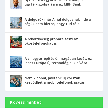
ügyfélkiszolgálásra az MBH Bank
A dolgozók már AI-jal dolgoznak – de a
cégük nem biztos, hogy tud róla
A rekordhőség próbára teszi az
okostelefonokat is
A chipgyár-építés önmagában kevés: ez
lehet Európa új technológiai kihívása
Nem kidobni, javítani: új korszak
kezdődhet a mobiltelefonok piacán
Kövess minket!