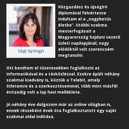
Közgazdász és újságíró
diplomával felvértezve
indultam el a „nagybetűs
életbe”. Utóbbi szakma
mesterfogásait a
Magyarország hajdani vezető
üzleti napilapjánál, nagy
elődöktől volt szerencsém
Sági Gyöngyi
megtanulni.
Ott kezdtem el tüzetesebben foglalkozni az
informatikával és a távközléssel. Ezekre épült néhány
szakmai kiadvány is, köztük a Telebit, amely
ötletemre és a szerkesztésemmel, több mint másfél
évtizedig volt a lap havi melléklete.
Jó néhány éve dolgozom már az online világban is,
ennek részeként é
vek óta foglalkoztatott egy saját
szakmai oldal indítása.