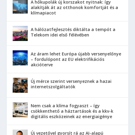
A hőkupolák új korszakot nyitnak: így
alakítják át az otthonok komfortját és a
klímapiacot
A hálózatfejlesztés diktálta a tempót a
Telekom idei első félévében
Az áram lehet Európa újabb versenyelőnye
– fordulópont az EU elektrifikációs
akcióterve
Új mérce szerint versenyeznek a hazai
internetszolgáltatók
Nem csak a klíma fogyaszt – így
csökkenthető a háztartások és a kkv-k
digitális eszközeinek az energiaigénye
Új vezetővel gyorsít rá az AI-alapú