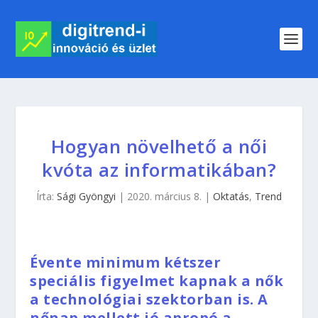
Hogyan növelhető a női
kvóta az informatikában?
Írta:
Sági Gyöngyi
|
2020. március 8.
|
Oktatás
,
Trend
Évente minimum kétszer
speciális figyelmet kapnak a nők
a technológiai szektorban is. A
nőnap mellett jó apropó a