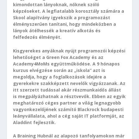
kimondottan lányoknak, nőknek szóló
képzéseket. A legfiatalabb korosztály számára a
Skool alapítvány igyekszik a programozást
élményszerűen tanítani, hogy mindeközben a
lányok átélhessék a kreatív alkotás és
felfedezés élményét.
Kisgyerekes anyáknak nyújt programozói képzési
lehetőséget a Green Fox Academy és az
Academy4MoMs együttműködése. A 9 hónapos
kurzus elvégzése során az „iskola” azt is
megoldja, hogy a foglalkozások idejére a
gyerekekre szakképzett nevelők vigyázzanak. Az
itt szerzett tudással akár részmunkaidős állást
is megpályázhatnak a résztvevők. Ebben az egyik
meghatározó céges partner a világ legnagyobb
vagyonkezelőjének számító Blackrock budapesti
leányvállalata, ahol a cég saját IT platformját, az
Aladdint fejlesztik.
A Braining Hubnál az alapozó tanfolyamokon már