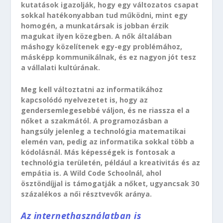
kutatások igazolják, hogy egy változatos csapat
sokkal hatékonyabban tud működni, mint egy
homogén, a munkatársak is jobban érzik
magukat ilyen közegben. A nők általában
máshogy közelítenek egy-egy problémához,
másképp kommunikálnak, és ez nagyon jót tesz
a vállalati kultúrának.
Meg kell változtatni az informatikához
kapcsolódó nyelvezetet is, hogy az
gendersemlegesebbé váljon, és ne riassza el a
nőket a szakmától. A programozásban a
hangsúly jelenleg a technológia matematikai
elemén van, pedig az informatika sokkal több a
kódolásnál. Más képességek is fontosak a
technológia területén, például a kreativitás és az
empátia is. A Wild Code Schoolnál, ahol
ösztöndíjjal is támogatják a nőket, ugyancsak 30
százalékos a női résztvevők aránya.
Az internethasználatban is