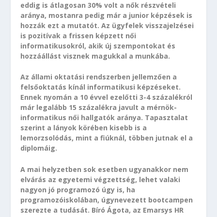
eddig is átlagosan 30% volt a nők részvételi
aránya, mostanra pedig már a junior képzések is
hozzák ezt a mutatót. Az ügyfelek visszajelzései
is pozitívak a frissen képzett női
informatikusokról, akik új szempontokat és
hozzáállást visznek magukkal a munkába.
Az állami oktatási rendszerben jellemzően a
felsőoktatás kínál informatikusi képzéseket.
Ennek nyomán a 10 évvel ezelőtti 3-4 százalékról
már legalább 15 százalékra javult a mérnök-
informatikus női hallgatók aránya. Tapasztalat
szerint a lányok körében kisebb is a
lemorzsolódás, mint a fiúknál, többen jutnak el a
diplomáig.
A mai helyzetben sok esetben ugyanakkor nem
elvárás az egyetemi végzettség, lehet valaki
nagyon jó programozó úgy is, ha
programozóiskolában, úgynevezett bootcampen
szerezte a tudását. Bíró Ágota, az Emarsys HR