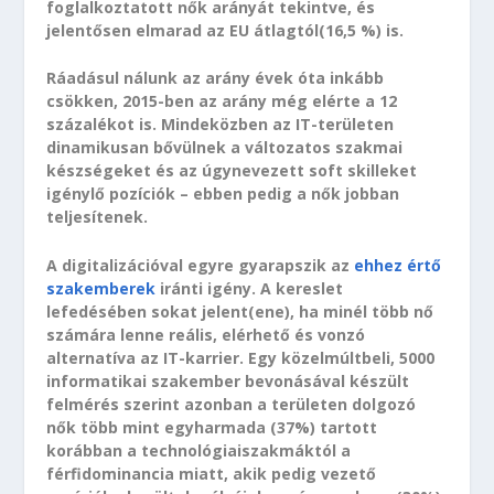
foglalkoztatott nők arányát tekintve, és
jelentősen elmarad az EU átlagtól(16,5 %) is.
Ráadásul nálunk az arány évek óta inkább
csökken, 2015-ben az arány még elérte a 12
százalékot is. Mindeközben az IT-területen
dinamikusan bővülnek a változatos szakmai
készségeket és az úgynevezett soft skilleket
igénylő pozíciók – ebben pedig a nők jobban
teljesítenek.
A digitalizációval egyre gyarapszik az
ehhez értő
szakemberek
iránti igény. A kereslet
lefedésében sokat jelent(ene), ha minél több nő
számára lenne reális, elérhető és vonzó
alternatíva az IT-karrier. Egy közelmúltbeli, 5000
informatikai szakember bevonásával készült
felmérés szerint azonban a területen dolgozó
nők több mint egyharmada (37%) tartott
korábban a technológiaiszakmáktól a
férfidominancia miatt, akik pedig vezető