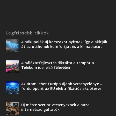
Legfrissebb cikkek
A hőkupolák új korszakot nyitnak: így alakítják
át az otthonok komfortját és a klímapiacot
A hálózatfejlesztés diktálta a tempót a
Telekom idei első félévében
Az áram lehet Európa újabb versenyelőnye –
fordulópont az EU elektrifikációs akcióterve
Új mérce szerint versenyeznek a hazai
internetszolgáltatók