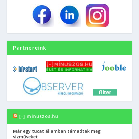
Partnereink
[-] minuszos.hu
Már egy tucat államban támadtak meg
vízműveket