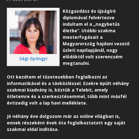
Közgazdász és újságíró
diplomával felvértezve
indultam el a „nagybetűs
életbe”. Utóbbi szakma
mesterfogásait a
Magyarország hajdani vezető
üzleti napilapjánál, nagy
elődöktől volt szerencsém
Sági Gyöngyi
megtanulni.
Ott kezdtem el tüzetesebben foglalkozni az
informatikával és a távközléssel. Ezekre épült néhány
szakmai kiadvány is, köztük a Telebit, amely
ötletemre és a szerkesztésemmel, több mint másfél
évtizedig volt a lap havi melléklete.
Jó néhány éve dolgozom már az online világban is,
ennek részeként é
vek óta foglalkoztatott egy saját
szakmai oldal indítása.