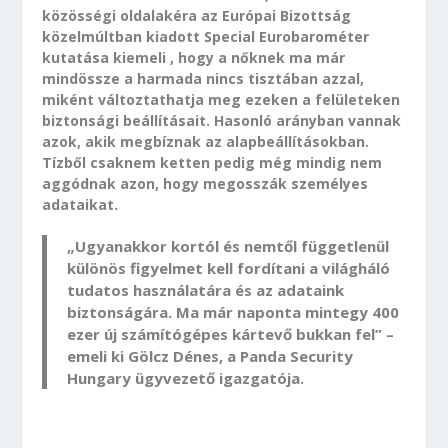
közösségi oldalakéra az Európai Bizottság
közelmúltban kiadott Special Eurobarométer
kutatása kiemeli , hogy a nőknek ma már
mindössze a harmada nincs tisztában azzal,
miként változtathatja meg ezeken a felületeken
biztonsági beállításait. Hasonló arányban vannak
azok, akik megbíznak az alapbeállításokban.
Tízből csaknem ketten pedig még mindig nem
aggódnak azon, hogy megosszák személyes
adataikat.
„Ugyanakkor kortól és nemtől függetlenül
különös figyelmet kell fordítani a világháló
tudatos használatára és az adataink
biztonságára. Ma már naponta mintegy 400
ezer új számítógépes kártevő bukkan fel” –
emeli ki Gölcz Dénes, a Panda Security
Hungary ügyvezető igazgatója.