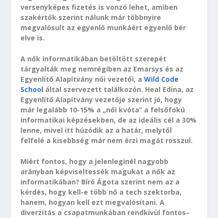
versenyképes fizetés is vonzó lehet, amiben
szakértők szerint nálunk már többnyire
megvalósult az egyenlő munkáért egyenlő bér
elve is.
A nők informatikában betöltött szerepét
tárgyalták meg nemrégiben az Emarsys és az
Egyenlítő Alapítvány női vezetői, a
Wild Code
School
által szervezett találkozón. Heal Edina, az
Egyenlítő Alapítvány vezetője szerint jó, hogy
már legalább 10-15% a „női kvóta” a felsőfokú
informatikai képzésekben, de az ideális cél a 30%
lenne, mivel itt húzódik az a határ, melytől
felfelé a kisebbség már nem érzi magát rosszul.
Miért fontos, hogy a jelenleginél nagyobb
arányban képviseltessék magukat a nők az
informatikában? Bíró Ágota szerint nem az a
kérdés, hogy kell-e több nő a tech szektorba,
hanem, hogyan kell ezt megvalósítani. A
diverzitás a csapatmunkában rendkívül fontos–