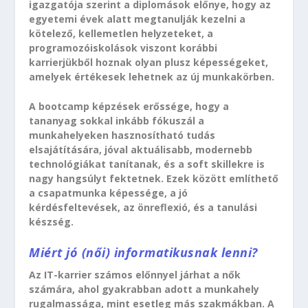
igazgatója szerint a diplomások előnye, hogy az
egyetemi évek alatt megtanulják kezelni a
kötelező, kellemetlen helyzeteket, a
programozóiskolások viszont korábbi
karrierjükből hoznak olyan plusz képességeket,
amelyek értékesek lehetnek az új munkakörben.
A bootcamp képzések erőssége, hogy a
tananyag sokkal inkább fókuszál a
munkahelyeken hasznosítható tudás
elsajátítására, jóval aktuálisabb, modernebb
technológiákat tanítanak, és a soft skillekre is
nagy hangsúlyt fektetnek. Ezek között említhető
a csapatmunka képessége, a jó
kérdésfeltevések, az önreflexió, és a tanulási
készség.
Miért jó (női) informatikusnak lenni?
Az IT-karrier számos előnnyel járhat a nők
számára, ahol gyakrabban adott a munkahely
rugalmassága, mint esetleg más szakmákban. A