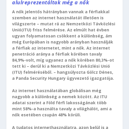
alulreprezentáltak még a nők
A nők jelentős hátrányban vannak a férfiakkal
szemben az internet használatát illetően is
világszerte – mutat rá az Nemzetközi Távközlési
Unió(ITU) friss felmérése. Az elmúlt hat évben
ugyan folyamatosan csökkent a különbség, ám
még Európában is nagyobb arányban használják
a férfiak az internetet, mint a nők. Az internet
penetráció aránya a férfiak körében tavaly
84,9%-volt, míg ugyanez a nők körében 80,3%-ot
tett ki – derül ki a Nemzetközi Távközlési Unió
(ITU) felméréséből. – hangsúlyozta Gölcz Dénes,
a Panda Security Hungary ügyvezető igazgatója.
Az internet használatában globálisan még
nagyobb a különbség a nemek között. Az ITU
adatai szerint a Föld férfi lakosságának több
mint 58%-a használta tavaly a világhálót, ami a
nők esetében csupán 48% körüli.
A tudatos internethasználatra, azon belül is a