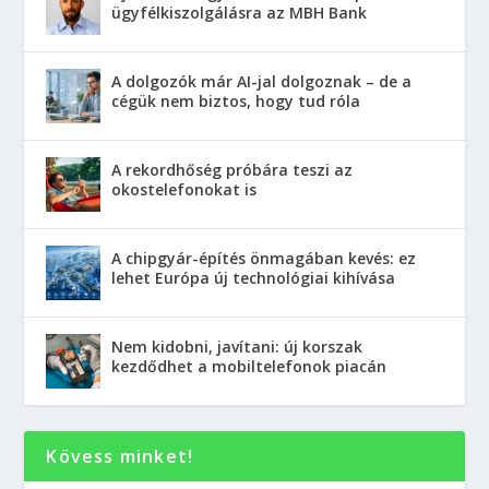
ügyfélkiszolgálásra az MBH Bank
A dolgozók már AI-jal dolgoznak – de a
cégük nem biztos, hogy tud róla
A rekordhőség próbára teszi az
okostelefonokat is
A chipgyár-építés önmagában kevés: ez
lehet Európa új technológiai kihívása
Nem kidobni, javítani: új korszak
kezdődhet a mobiltelefonok piacán
Kövess minket!