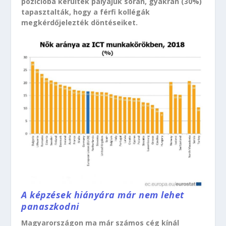
pozícióba kerültek pályájuk során, gyakran (30%)
tapasztalták, hogy a férfi kollégák
megkérdőjelezték döntéseiket.
A képzések hiányára már nem lehet
panaszkodni
Magyarországon ma már számos cég kínál