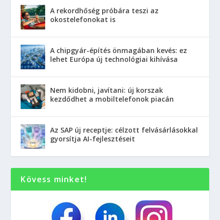
A rekordhőség próbára teszi az
okostelefonokat is
A chipgyár-építés önmagában kevés: ez
lehet Európa új technológiai kihívása
Nem kidobni, javítani: új korszak
kezdődhet a mobiltelefonok piacán
Az SAP új receptje: célzott felvásárlásokkal
gyorsítja AI-fejlesztéseit
Kövess minket!