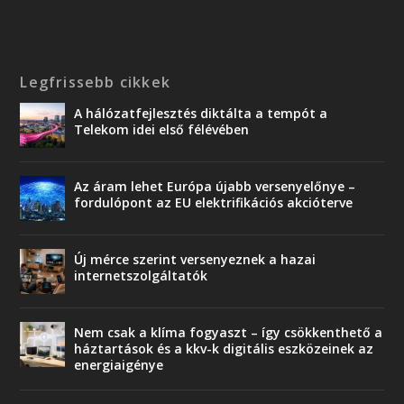
Legfrissebb cikkek
A hálózatfejlesztés diktálta a tempót a
Telekom idei első félévében
Az áram lehet Európa újabb versenyelőnye –
fordulópont az EU elektrifikációs akcióterve
Új mérce szerint versenyeznek a hazai
internetszolgáltatók
Nem csak a klíma fogyaszt – így csökkenthető a
háztartások és a kkv-k digitális eszközeinek az
energiaigénye