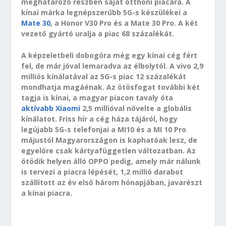
meghatározó részben saját otthoni piacára. A
kínai márka legnépszerűbb 5G-s készülékei a
Mate 30
, a Honor V30 Pro és a Mate 30 Pro. A két
vezető gyártó uralja a piac 68 százalékát.
A képzeletbeli dobogóra még egy kínai cég fért
fel, de már jóval lemaradva az élbolytól. A vivo 2,9
milliós kínálatával az 5G-s piac 12 százalékát
mondhatja magáénak. Az ötösfogat további két
tagja is kínai, a magyar piacon tavaly óta
aktívabb Xiaomi
2,5 millióval növelte a globális
kínálatot. Friss hír a cég háza tájáról, hogy
legújabb 5G-s telefonjai a MI10 és a MI 10 Pro
májustól Magyarországon is kaphatóak lesz, de
egyelőre csak kártyafüggetlen változatban. Az
ötödik helyen álló OPPO pedig, amely már nálunk
is tervezi a piacra lépését, 1,2 millió darabot
szállított az év első három hónapjában, javarészt
a kínai piacra.