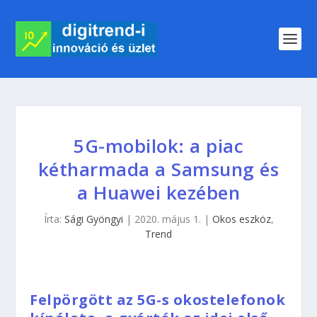
5G-mobilok: a piac
kétharmada a Samsung és
a Huawei kezében
Írta:
Sági Gyöngyi
|
2020. május 1.
|
Okos eszköz
,
Trend
Felpörgött az 5G-s okostelefonok