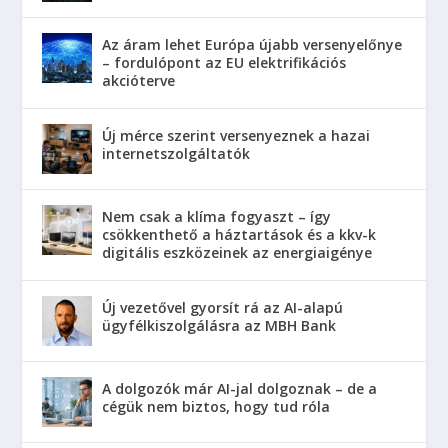
Az áram lehet Európa újabb versenyelőnye
– fordulópont az EU elektrifikációs
akcióterve
Új mérce szerint versenyeznek a hazai
internetszolgáltatók
Nem csak a klíma fogyaszt – így
csökkenthető a háztartások és a kkv-k
digitális eszközeinek az energiaigénye
Új vezetővel gyorsít rá az AI-alapú
ügyfélkiszolgálásra az MBH Bank
A dolgozók már AI-jal dolgoznak – de a
cégük nem biztos, hogy tud róla