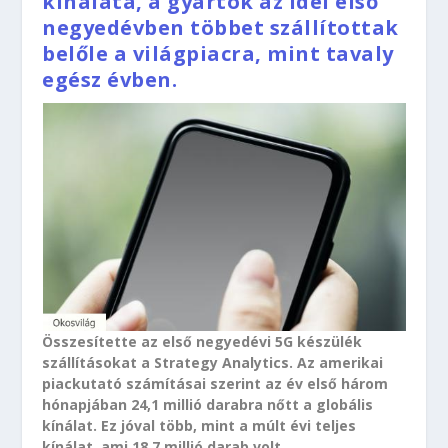
kínálata, a gyártók az idei első
negyedévben többet szállítottak
belőle a világpiacra, mint tavaly
egész évben.
Összesítette az első negyedévi 5G készülék
szállításokat a Strategy Analytics. Az amerikai
piackutató számításai szerint az év első három
hónapjában 24,1 millió darabra nőtt a globális
kínálat. Ez jóval több, mint a múlt évi teljes
kínálat, ami 18,7 millió darab volt.