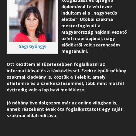
Közgazdász és újságíró
diplomával felvértezve
indultam el a „nagybetűs
életbe”. Utóbbi szakma
mesterfogásait a
Magyarország hajdani vezető
üzleti napilapjánál, nagy
elődöktől volt szerencsém
Sági Gyöngyi
megtanulni.
Ott kezdtem el tüzetesebben foglalkozni az
informatikával és a távközléssel. Ezekre épült néhány
szakmai kiadvány is, köztük a Telebit, amely
ötletemre és a szerkesztésemmel, több mint másfél
évtizedig volt a lap havi melléklete.
Jó néhány éve dolgozom már az online világban is,
ennek részeként é
vek óta foglalkoztatott egy saját
szakmai oldal indítása.