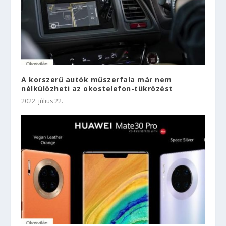
A korszerű autók műszerfala már nem
nélkülözheti az okostelefon-tükrözést
2022. július 22.