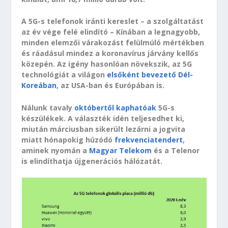
A 5G-s telefonok iránti kereslet – a szolgáltatást
az év vége felé elindító – Kínában a legnagyobb,
minden elemzői várakozást felülmúló mértékben
és ráadásul mindez a koronavírus járvány kellős
közepén. Az igény hasonlóan növekszik, az 5G
technológiát a világon
elsőként bevezető Dél-
Koreában
, az USA-ban és Európában is.
Nálunk tavaly
októbertől kaphatóak
5G-s
készülékek. A választék idén teljesedhet ki,
miután márciusban sikerült lezárni a jogvita
miatt hónapokig húzódó
frekvenciatendert
,
aminek nyomán a
Magyar Telekom
és a Telenor
is elindíthatja újgenerációs hálózatát.