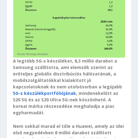
A legtöbb 5G-s készüléket, 8,3 millió darabot a
Samsung szállította, ami elemzők szerint az
erőteljes globális disztribúciós hálózatának, a
mobilszolgáltatókkal kialakított jó
kapcsolatoknak és nem utolsósorban a legújabb
5G-s készülékportfóliójának
, mindenekelőtt az
S20 5G és az S20 Ultra 5G-nek köszönhető. A
koreai márka részesedése meghaladja a piac
egyharmadát.
Nem sokkal marad el tőle a Huawei, amely az idei
első negyedévben 8 millió darabot szállított