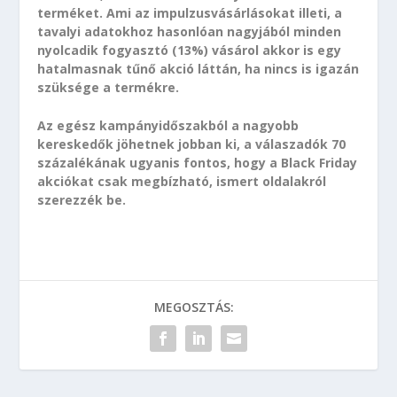
terméket. Ami az impulzusvásárlásokat illeti, a
tavalyi adatokhoz hasonlóan nagyjából minden
nyolcadik fogyasztó (13%) vásárol akkor is egy
hatalmasnak tűnő akció láttán, ha nincs is igazán
szüksége a termékre.
Az egész kampányidőszakból a nagyobb
kereskedők jöhetnek jobban ki, a válaszadók 70
százalékának ugyanis fontos, hogy a Black Friday
akciókat csak megbízható, ismert oldalakról
szerezzék be.
MEGOSZTÁS: