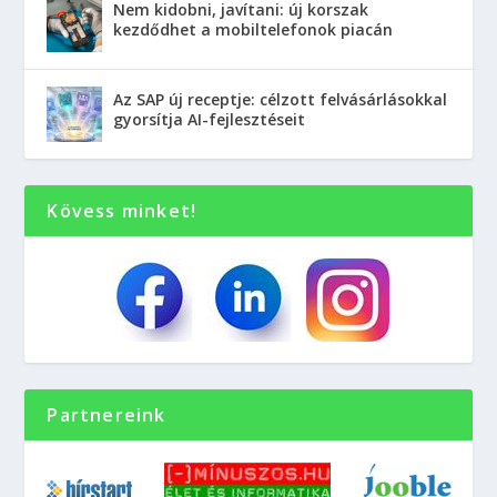
Nem kidobni, javítani: új korszak
kezdődhet a mobiltelefonok piacán
Az SAP új receptje: célzott felvásárlásokkal
gyorsítja AI-fejlesztéseit
Kövess minket!
Partnereink