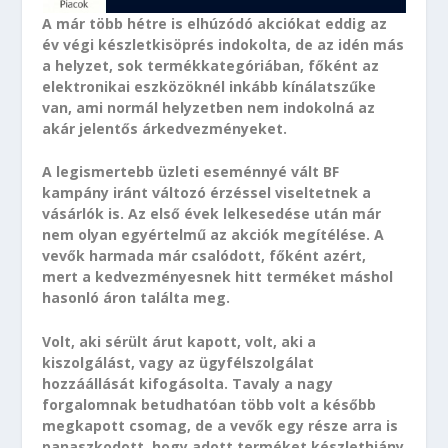
A már több hétre is elhúzódó akciókat eddig az
év végi készletkisöprés indokolta, de az idén más
a helyzet, sok termékkategóriában, főként az
elektronikai eszközöknél inkább kínálatszűke
van, ami normál helyzetben nem indokolná az
akár jelentős árkedvezményeket.
A legismertebb üzleti eseménnyé vált BF
kampány iránt változó érzéssel viseltetnek a
vásárlók is. Az első évek lelkesedése után már
nem olyan egyértelmű az akciók megítélése. A
vevők harmada már csalódott, főként azért,
mert a kedvezményesnek hitt terméket máshol
hasonló áron találta meg.
Volt, aki sérült árut kapott, volt, aki a
kiszolgálást, vagy az ügyfélszolgálat
hozzáállását kifogásolta. Tavaly a nagy
forgalomnak betudhatóan több volt a később
megkapott csomag, de a vevők egy része arra is
panaszkodott, hogy adott terméket készlethiány