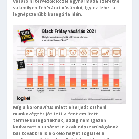
vásárolni tervezők közel egyharmada szeretne
valamilyen fehérárut vásárolni, így ez lehet a
legnépszerűbb kategória idén.
Míg a koronavírus miatt elterjedt otthoni
munkavégzés jót tett a fent említett
termékkategóriáknak, addig nem igazán
kedvezett a ruházati cikkek népszerűségének:
bár továbbra is előkelő helyet foglal el a