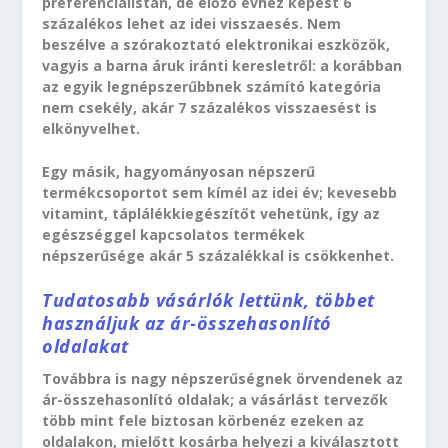
preferencialistán, de előző évhez képest 6
százalékos lehet az idei visszaesés. Nem
beszélve a szórakoztató elektronikai eszközök,
vagyis a barna áruk iránti keresletről: a korábban
az egyik legnépszerűbbnek számító kategória
nem csekély, akár 7 százalékos visszaesést is
elkönyvelhet.
Egy másik, hagyományosan népszerű
termékcsoportot sem kímél az idei év; kevesebb
vitamint, táplálékkiegészítőt vehetünk, így az
egészséggel kapcsolatos termékek
népszerűsége akár 5 százalékkal is csökkenhet.
Tudatosabb vásárlók lettünk, többet
használjuk az ár-összehasonlító
oldalakat
Továbbra is nagy népszerűségnek örvendenek az
ár-összehasonlító oldalak; a vásárlást tervezők
több mint fele biztosan körbenéz ezeken az
oldalakon, mielőtt kosárba helyezi a kiválasztott