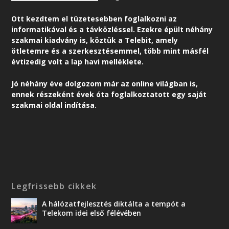
Ott kezdtem el tüzetesebben foglalkozni az
informatikával és a távközléssel. Ezekre épült néhány
szakmai kiadvány is, köztük a Telebit, amely
ötletemre és a szerkesztésemmel, több mint másfél
évtizedig volt a lap havi melléklete.
Jó néhány éve dolgozom már az online világban is,
ennek részeként é
vek óta foglalkoztatott egy saját
szakmai oldal indítása.
Legfrissebb cikkek
A hálózatfejlesztés diktálta a tempót a
Telekom idei első félévében