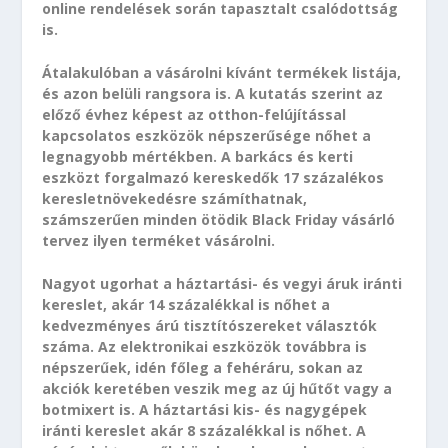
online rendelések során tapasztalt csalódottság
is.
Átalakulóban a vásárolni kívánt termékek listája,
és azon belüli rangsora is. A kutatás szerint az
előző évhez képest az otthon-felújítással
kapcsolatos eszközök népszerűsége nőhet a
legnagyobb mértékben. A barkács és kerti
eszközt forgalmazó kereskedők 17 százalékos
keresletnövekedésre számíthatnak,
számszerűen minden ötödik Black Friday vásárló
tervez ilyen terméket vásárolni.
Nagyot ugorhat a háztartási- és vegyi áruk iránti
kereslet, akár 14 százalékkal is nőhet a
kedvezményes árú tisztítószereket választók
száma. Az elektronikai eszközök továbbra is
népszerűek, idén főleg a fehéráru, sokan az
akciók keretében veszik meg az új hűtőt vagy a
botmixert is. A háztartási kis- és nagygépek
iránti kereslet akár 8 százalékkal is nőhet. A