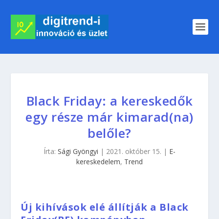
Black Friday: a kereskedők
egy része már kimarad(na)
belőle?
Írta:
Sági Gyöngyi
|
2021. október 15.
|
E-
kereskedelem
,
Trend
Új kihívások elé állítják a Black