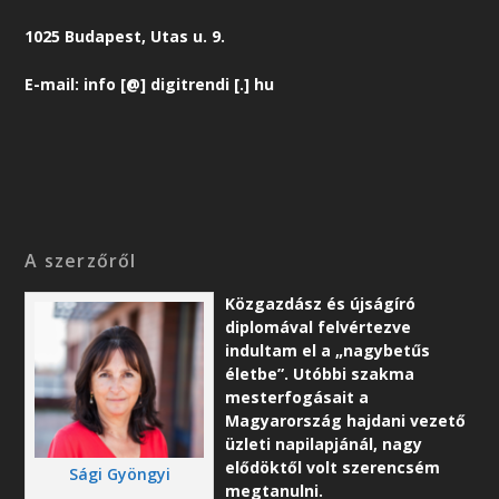
1025 Budapest, Utas u. 9.
E-mail: info [@] digitrendi [.] hu
A szerzőről
Közgazdász és újságíró
diplomával felvértezve
indultam el a „nagybetűs
életbe”. Utóbbi szakma
mesterfogásait a
Magyarország hajdani vezető
üzleti napilapjánál, nagy
elődöktől volt szerencsém
Sági Gyöngyi
megtanulni.