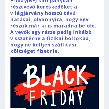
Friday(BF) kampányban
résztvevő kereskedőket a
világjárvány hosszú távú
hatásai, olyannyira, hogy egy
részük már ki is maradna belőle.
A vevők egy része pedig inkább
visszatérne a fizikai boltokba,
hogy ne kelljen szállítási
költséget fizetnie.