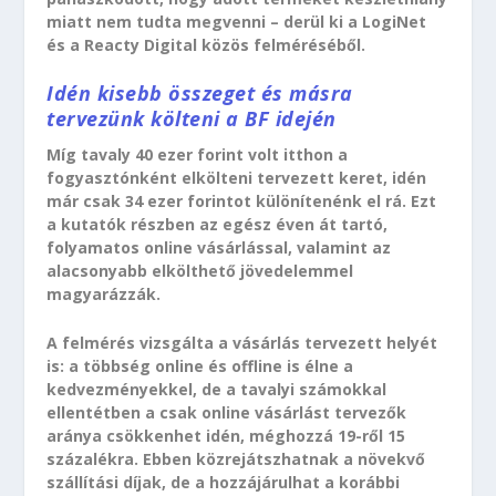
miatt nem tudta megvenni – derül ki a LogiNet
és a Reacty Digital közös felméréséből.
Idén kisebb összeget és másra
tervezünk költeni a BF idején
Míg tavaly 40 ezer forint volt itthon a
fogyasztónként elkölteni tervezett keret, idén
már csak 34 ezer forintot különítenénk el rá. Ezt
a kutatók részben az egész éven át tartó,
folyamatos online vásárlással, valamint az
alacsonyabb elkölthető jövedelemmel
magyarázzák.
A felmérés vizsgálta a vásárlás tervezett helyét
is: a többség online és offline is élne a
kedvezményekkel, de a tavalyi számokkal
ellentétben a csak online vásárlást tervezők
aránya csökkenhet idén, méghozzá 19-ről 15
százalékra. Ebben közrejátszhatnak a növekvő
szállítási díjak, de a hozzájárulhat a korábbi