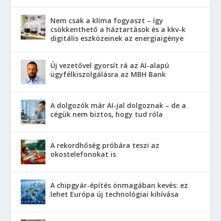
Nem csak a klíma fogyaszt – így
csökkenthető a háztartások és a kkv-k
digitális eszközeinek az energiaigénye
Új vezetővel gyorsít rá az AI-alapú
ügyfélkiszolgálásra az MBH Bank
A dolgozók már AI-jal dolgoznak – de a
cégük nem biztos, hogy tud róla
A rekordhőség próbára teszi az
okostelefonokat is
A chipgyár-építés önmagában kevés: ez
lehet Európa új technológiai kihívása