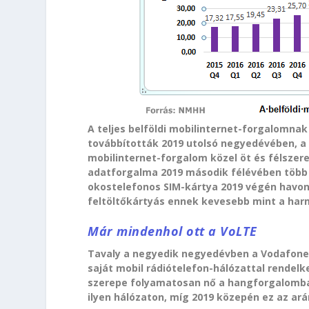
A teljes belföldi mobilinternet-forgalomna
továbbították 2019 utolsó negyedévében, a 3
mobilinternet-forgalom közel öt és félszer
adatforgalma 2019 második félévében több m
okostelefonos SIM-kártya 2019 végén havon
feltöltőkártyás ennek kevesebb mint a harm
Már mindenhol ott a VoLTE
Tavaly a negyedik negyedévben a Vodafone 
saját mobil rádiótelefon-hálózattal rendelk
szerepe folyamatosan nő a hangforgalomban
ilyen hálózaton, míg 2019 közepén ez az ará