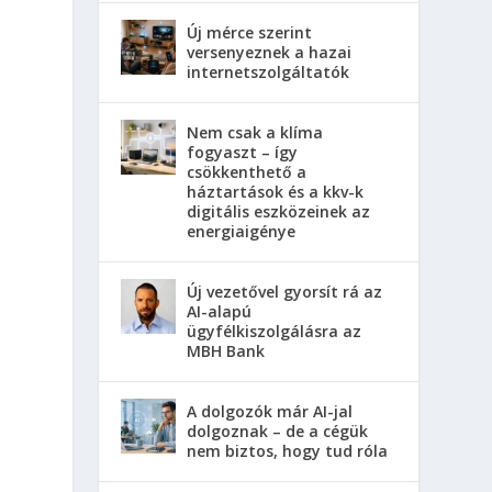
Új mérce szerint
versenyeznek a hazai
internetszolgáltatók
Nem csak a klíma
fogyaszt – így
csökkenthető a
háztartások és a kkv-k
digitális eszközeinek az
energiaigénye
Új vezetővel gyorsít rá az
AI-alapú
ügyfélkiszolgálásra az
MBH Bank
A dolgozók már AI-jal
dolgoznak – de a cégük
nem biztos, hogy tud róla