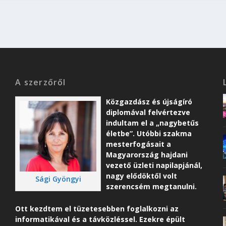
A szerzőről
Közgazdász és újságíró
diplomával felvértezve
indultam el a „nagybetűs
életbe”. Utóbbi szakma
mesterfogásait a
Magyarország hajdani
vezető üzleti napilapjánál,
nagy elődöktől volt
Sági Gyöngyi
szerencsém megtanulni.
Ott kezdtem el tüzetesebben foglalkozni az
informatikával és a távközléssel. Ezekre épült