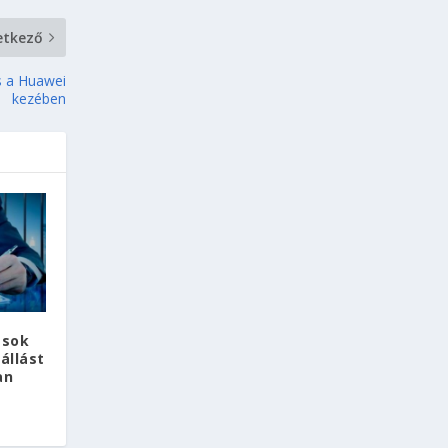
etkező
s a Huawei
kezében
ások
állást
an