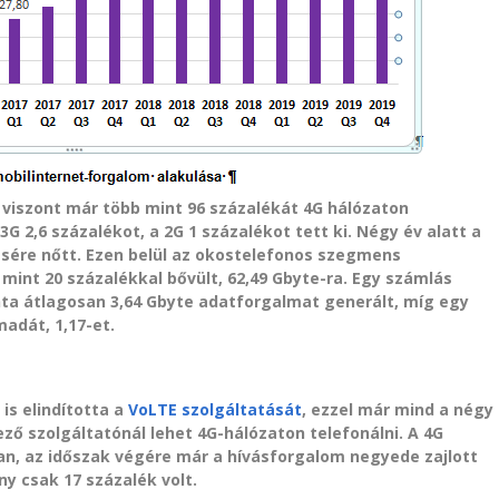
k viszont már több mint 96 százalékát 4G hálózaton
G 2,6 százalékot, a 2G 1 százalékot tett ki. Négy év alatt a
esére nőtt. Ezen belül az okostelefonos szegmens
int 20 százalékkal bővült, 62,49 Gbyte-ra. Egy számlás
ta átlagosan 3,64 Gbyte adatforgalmat generált, míg egy
adát, 1,17-et.
is elindította a
VoLTE szolgáltatását
, ezzel már mind a négy
ező szolgáltatónál lehet 4G-hálózaton telefonálni. A 4G
, az időszak végére már a hívásforgalom negyede zajlott
ny csak 17 százalék volt.