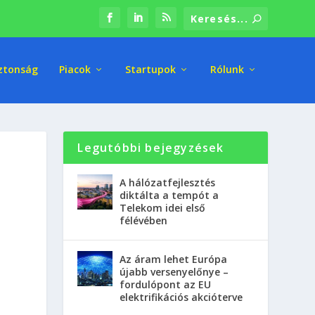
ztonság
Piacok
Startupok
Rólunk
Legutóbbi bejegyzések
A hálózatfejlesztés
diktálta a tempót a
Telekom idei első
félévében
Az áram lehet Európa
újabb versenyelőnye –
fordulópont az EU
elektrifikációs akcióterve