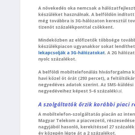
A növekedés oka nemcsak a hálózatfejleszt
készüléket használnak. A belföldön indíto
még továbbra is 3G-hálózaton keresztül tov
tizenöt százalékponttal csökkent.
Mindeközben az előfizetők többsége továbbr
készülékpiacon ugyanakkor sokat lendíthet
lekapcsolják a 3G-hálózatokat
. A 2G hálóz
nyolc százalékot.
A belföldi mobiltelefonálás hívásforgalma k
havi közel öt órát (293 percet), a feltöltők
negyedéves adatok szerint. Az SMS-küldési 
negyedéveihez képest 5-6 százalék
kal.
A szolgáltatók őrzik korábbi piaci 
A mobiltelefon-szolgáltatás piacán az inter
Magyar Telekom a piacvezető, részesedése 4
nagyjából hasonló, kerekítéssel 27 százalé
év közepén lépte át a 2 százalékot.