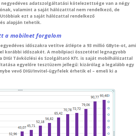
z negyedéves adatszolgáltatási kötelezettsége van a négy
ónak, valamint a saját hálózatttal nem rendelkező, de
Utóbbiak ezt a saját hálózattal rendelkező
és alapján tehetik.
tt a mobilnet forgalom
egyedéves időszakra vetítve átlépte a 93 millió GByte-ot, am
l korábbi időszakét. A mobilpiaci összetétel legnagyobb
 DIGI Távközlési és Szolgáltató Kft. is saját mobilhálózattal
ltatása egyelőre tesztüzem jellegű: kizárólag a legalább egy
be vevő DIGI/Invitel-ügyfelek érhetik el – emeli ki a