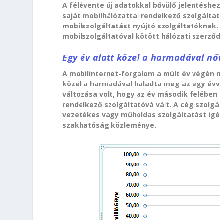
A félévente új adatokkal bővülő jelentéshe
saját mobilhálózattal rendelkező szolgáltat
mobilszolgáltatást nyújtó szolgáltatóknak. 
mobilszolgáltatóval kötött hálózati szerződ
Egy év alatt közel a harmadával nő
A mobilinternet-forgalom a múlt év végén n
közel a harmadával haladta meg az egy évve
változása volt, hogy az év második felében a
rendelkező szolgáltatóvá vált. A cég szolgá
vezetékes vagy műholdas szolgáltatást igény
szakhatóság közleménye.