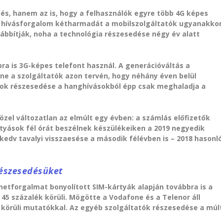
és, hanem az is, hogy a felhasználók egyre több 4G képes
tt hívásforgalom kétharmadát a mobilszolgáltatók ugyanakko
ábbítják, noha a technológia részesedése négy év alatt
a is 3G-képes telefont használ. A generációváltás a
ne a szolgáltatók azon tervén, hogy néhány éven belül
atok részesedése a hanghívásokból épp csak meghaladja a
özel változatlan az elmúlt egy évben: a számlás előfizetők
ártyások fél órát beszélnek készülékeiken a 2019 negyedik
kedv tavalyi visszaesése a második félévben is – 2018 hasonl
részesedésüket
netforgalmat bonyolított SIM-kártyák alapján továbbra is a
5 százalék körüli. Mögötte a Vodafone és a Telenor áll
k körüli mutatókkal. Az egyéb szolgáltatók részesedése a múl