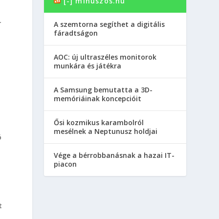
[-] minuszos.hu
r
A szemtorna segíthet a digitális
fáradtságon
AOC: új ultraszéles monitorok
munkára és játékra
A Samsung bemutatta a 3D-
memóriáinak koncepcióit
Ősi kozmikus karambolról
mesélnek a Neptunusz holdjai
ó
Vége a bérrobbanásnak a hazai IT-
piacon
t