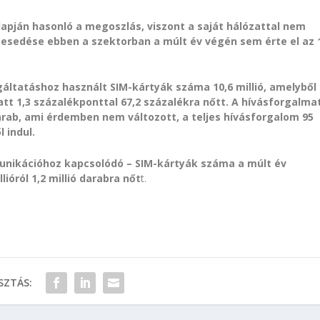
lapján hasonló a megoszlás, viszont a saját hálózattal nem
zesedése ebben a szektorban a múlt év végén sem érte el az 
gáltatáshoz használt SIM-kártyák száma 10,6 millió, amelyből
att 1,3 százalékponttal 67,2 százalékra nőtt. A hívásforgalma
arab, ami érdemben nem változott, a teljes hívásforgalom 95
 indul.
unikációhoz kapcsolódó – SIM-kártyák száma a múlt év
ióról 1,2 millió darabra nőt
t.
ZTÁS: