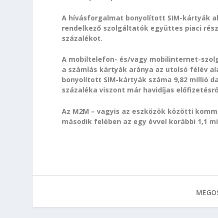
A hívásforgalmat bonyolított SIM-kártyák a
rendelkező szolgáltatók együttes piaci rés
százalékot.
A mobiltelefon- és/vagy mobilinternet-szol
a számlás kártyák aránya az utolsó félév al
bonyolított SIM-kártyák száma 9,82 millió d
százaléka viszont már havidíjas előfizetésről
Az M2M – vagyis az eszközök közötti komm
második felében az egy évvel korábbi 1,1 mill
MEGOS