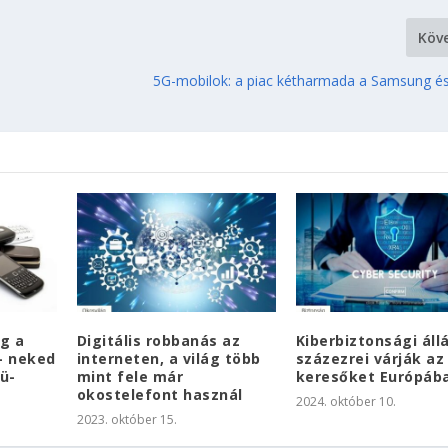
Köv
5G-mobilok: a piac kétharmada a Samsung é
g a
Digitális robbanás az
Kiberbiztonsági áll
 – neked
interneten, a világ több
százezrei várják az 
ü-
mint fele már
keresőket Európáb
okostelefont használ
2024. október 10.
2023. október 15.