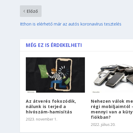
Előző
Itthon is elérhető már az autós koronavírus tesztelés
MÉG EZ IS ÉRDEKELHETI
Az átverés fokozódik,
Nehezen válok me
nálunk is terjed a
régi mobiljaimtól
hívószám-hamisítás
mennyi van a küty
fiókban?
2023. november 1.
2022. július 20.