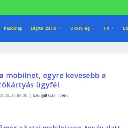
Kezdőlap
Digitalizáció
Okosvilág
HR
Bi
a mobilnet, egyre kevesebb a
ltőkártyás ügyfél
|
2020. április 30.
|
Szolgáltatás
,
Trend
ő meg a hazai mobilpiacon. Egy év alatt