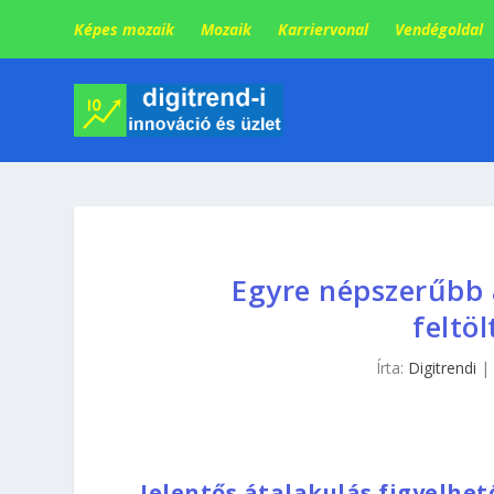
Képes mozaik
Mozaik
Karriervonal
Vendégoldal
Egyre népszerűbb 
feltö
Írta:
Digitrendi
Jelentős átalakulás figyelhet