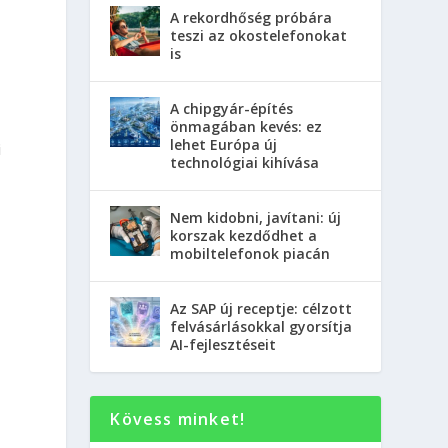
A rekordhőség próbára
teszi az okostelefonokat
is
A chipgyár-építés
önmagában kevés: ez
lehet Európa új
i
technológiai kihívása
Nem kidobni, javítani: új
korszak kezdődhet a
mobiltelefonok piacán
Az SAP új receptje: célzott
felvásárlásokkal gyorsítja
AI-fejlesztéseit
Kövess minket!