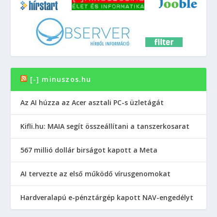
[-] minuszos.hu
Az AI húzza az Acer asztali PC-s üzletágát
Kifli.hu: MAIA segít összeállítani a tanszerkosarat
567 millió dollár birságot kapott a Meta
AI tervezte az első működő vírusgenomokat
Hardveralapú e-pénztárgép kapott NAV-engedélyt