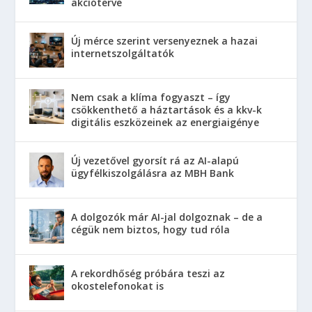
akcióterve
Új mérce szerint versenyeznek a hazai
internetszolgáltatók
Nem csak a klíma fogyaszt – így
csökkenthető a háztartások és a kkv-k
digitális eszközeinek az energiaigénye
Új vezetővel gyorsít rá az AI-alapú
ügyfélkiszolgálásra az MBH Bank
A dolgozók már AI-jal dolgoznak – de a
cégük nem biztos, hogy tud róla
A rekordhőség próbára teszi az
okostelefonokat is