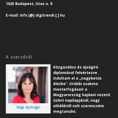
1025 Budapest, Utas u. 9.
E-mail: info [@] digitrendi [.] hu
A szerzőről
Közgazdász és újságíró
diplomával felvértezve
indultam el a „nagybetűs
életbe”. Utóbbi szakma
mesterfogásait a
Magyarország hajdani vezető
üzleti napilapjánál, nagy
elődöktől volt szerencsém
Sági Gyöngyi
megtanulni.