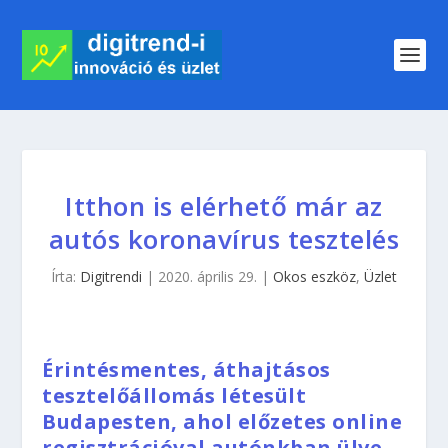
Itthon is elérhető már az
autós koronavírus tesztelés
Írta:
Digitrendi
|
2020. április 29.
|
Okos eszköz
,
Üzlet
Érintésmentes, áthajtásos
tesztelőállomás létesült
Budapesten, ahol előzetes online
regisztrációval autónkban ülve