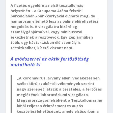
A fizetés egyelőre az első tesztállomás
helyszínén – a Groupama Aréna felszíni
parkolójában –bankkártyával oldható meg, de
hamarosan elérhető lesz az online előrefizetési
megoldás is. A vizsgálatra kizárólag
személygépjárművel, vagy minibusszal
érkezhetnek a résztvevők. Egy gépjárműben
több, egy háztartásban élő személy is
tartózkodhat, kísérő viszont nem.
A módszerrel az aktív fertőzöttség
mutatható ki
„A koronavírus járvány elleni védekezésben
széleskörű szakértői vélemények szerint
nagy szerepet játszik a tesztelés, a fertőzés
meglétének laboratóriumi vizsgálata.
Magyarországon elsőként a Tesztallomas.hu
kínál teljesen érintésmentes autós
tesztelési lehetőséget, amely elsősorban a