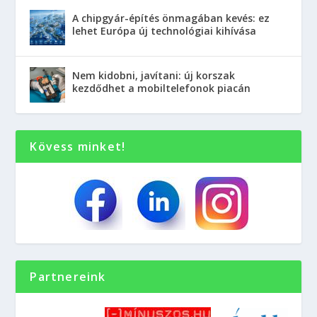
A chipgyár-építés önmagában kevés: ez
lehet Európa új technológiai kihívása
Nem kidobni, javítani: új korszak
kezdődhet a mobiltelefonok piacán
Kövess minket!
Partnereink