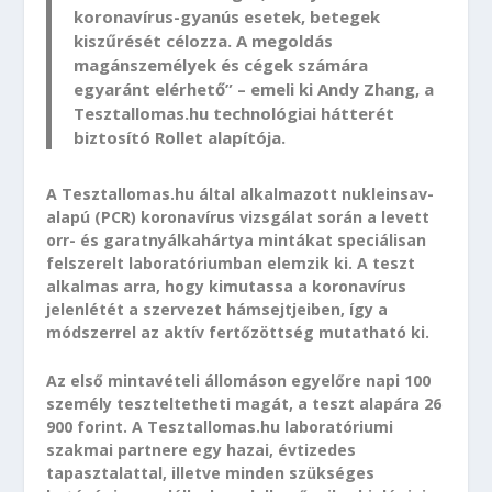
koronavírus-gyanús esetek, betegek
kiszűrését célozza. A megoldás
magánszemélyek és cégek számára
egyaránt elérhető” – emeli ki Andy Zhang, a
Tesztallomas.hu technológiai hátterét
biztosító Rollet alapítója.
A Tesztallomas.hu által alkalmazott nukleinsav-
alapú (PCR) koronavírus vizsgálat során a levett
orr- és garatnyálkahártya mintákat speciálisan
felszerelt laboratóriumban elemzik ki. A teszt
alkalmas arra, hogy kimutassa a koronavírus
jelenlétét a szervezet hámsejtjeiben, így a
módszerrel az aktív fertőzöttség mutatható ki.
Az első mintavételi állomáson egyelőre napi 100
személy teszteltetheti magát, a teszt alapára 26
900 forint. A Tesztallomas.hu laboratóriumi
szakmai partnere egy hazai, évtizedes
tapasztalattal, illetve minden szükséges