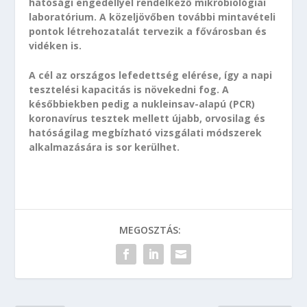
hatósági engedéllyel rendelkező mikrobiológiai
laboratórium. A közeljövőben további mintavételi
pontok létrehozatalát tervezik a fővárosban és
vidéken is.
A cél az országos lefedettség elérése, így a napi
tesztelési kapacitás is növekedni fog. A
későbbiekben pedig a nukleinsav-alapú (PCR)
koronavírus tesztek mellett újabb, orvosilag és
hatóságilag megbízható vizsgálati módszerek
alkalmazására is sor kerülhet.
MEGOSZTÁS: