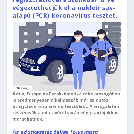
végeztethetjük el a nukleinsav-
alapú (PCR) koronavírus tesztet.
Ázsia, Európa és Észak-Amerika több országában
is eredményesen alkalmazzák már az autós,
áthajtásos koronavírus tesztelést. A vizsgálaton
résztvevők a mintavétel során végig autójukban
maradhatnak.
Az adatkezelés teljes folyamata