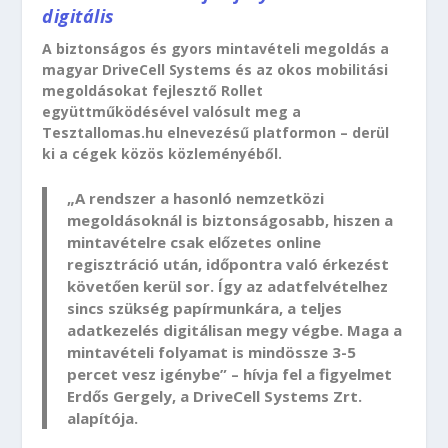
digitális
A biztonságos és gyors mintavételi megoldás a
magyar DriveCell Systems és az okos mobilitási
megoldásokat fejlesztő Rollet
együttműködésével valósult meg a
Tesztallomas.hu elnevezésű platformon – derül
ki a cégek közös közleményéből.
„A rendszer a hasonló nemzetközi
megoldásoknál is biztonságosabb, hiszen a
mintavételre csak előzetes online
regisztráció után, időpontra való érkezést
követően kerül sor. Így az adatfelvételhez
sincs szükség papírmunkára, a teljes
adatkezelés digitálisan megy végbe. Maga a
mintavételi folyamat is mindössze 3-5
percet vesz igénybe” – hívja fel a figyelmet
Erdős Gergely, a DriveCell Systems Zrt.
alapítója.