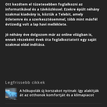
Ott kezdtem el tüzetesebben foglalkozni az
informatikával és a távközléssel. Ezekre épült néhány
szakmai kiadvány is, köztük a Telebit, amely
ötletemre és a szerkesztésemmel, több mint másfél
évtizedig volt a lap havi melléklete.
Jó néhány éve dolgozom már az online világban is,
ennek részeként é
vek óta foglalkoztatott egy saját
szakmai oldal indítása.
Legfrissebb cikkek
A hőkupolák új korszakot nyitnak: így alakítják
át az otthonok komfortját és a klímapiacot