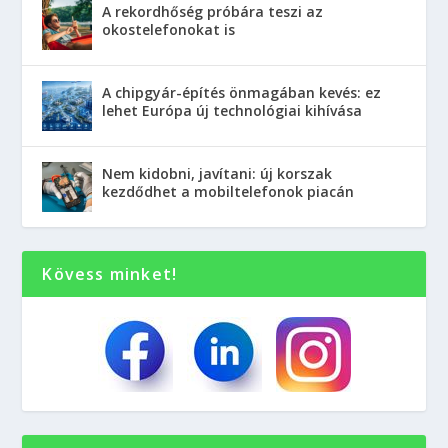
A rekordhőség próbára teszi az
okostelefonokat is
A chipgyár-építés önmagában kevés: ez
lehet Európa új technológiai kihívása
Nem kidobni, javítani: új korszak
kezdődhet a mobiltelefonok piacán
Kövess minket!