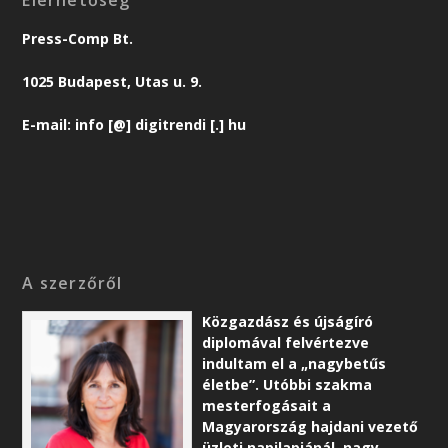
Press-Comp Bt.
1025 Budapest, Utas u. 9.
E-mail: info [@] digitrendi [.] hu
A szerzőről
Közgazdász és újságíró
diplomával felvértezve
indultam el a „nagybetűs
életbe”. Utóbbi szakma
mesterfogásait a
Magyarország hajdani vezető
üzleti napilapjánál, nagy