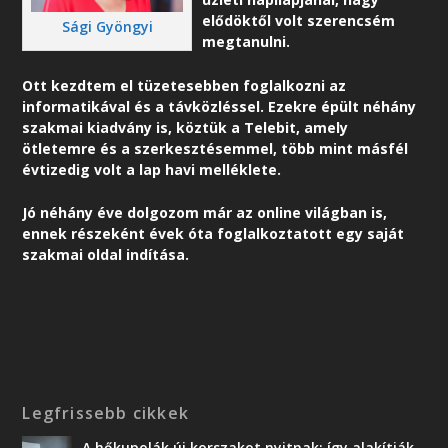
elődöktől volt szerencsém
Sági Gyöngyi
megtanulni.
Ott kezdtem el tüzetesebben foglalkozni az
informatikával és a távközléssel. Ezekre épült néhány
szakmai kiadvány is, köztük a Telebit, amely
ötletemre és a szerkesztésemmel, több mint másfél
évtizedig volt a lap havi melléklete.
Jó néhány éve dolgozom már az online világban is,
ennek részeként é
vek óta foglalkoztatott egy saját
szakmai oldal indítása.
Legfrissebb cikkek
A hőkupolák új korszakot nyitnak: így alakítják