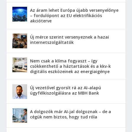
Az áram lehet Európa újabb versenyelőnye
– fordulópont az EU elektrifikációs
akcióterve
Új mérce szerint versenyeznek a hazai
internetszolgáltatók
Nem csak a klíma fogyaszt – így
csökkenthető a háztartások és a kkv-k
digitális eszközeinek az energiaigénye
Új vezetővel gyorsít rá az AI-alapú
ügyfélkiszolgálásra az MBH Bank
A dolgozók már AI-jal dolgoznak – de a
cégük nem biztos, hogy tud róla