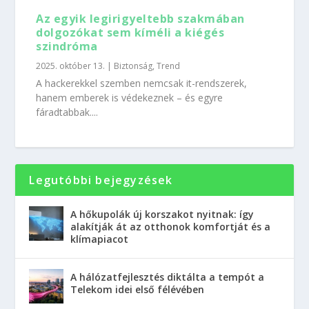
Az egyik legirigyeltebb szakmában
dolgozókat sem kíméli a kiégés
szindróma
2025. október 13.
|
Biztonság
,
Trend
A hackerekkel szemben nemcsak it-rendszerek,
hanem emberek is védekeznek – és egyre
fáradtabbak....
Legutóbbi bejegyzések
A hőkupolák új korszakot nyitnak: így
alakítják át az otthonok komfortját és a
klímapiacot
A hálózatfejlesztés diktálta a tempót a
Telekom idei első félévében