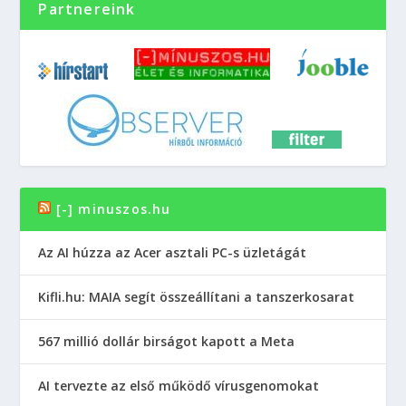
Partnereink
[-] minuszos.hu
Az AI húzza az Acer asztali PC-s üzletágát
Kifli.hu: MAIA segít összeállítani a tanszerkosarat
567 millió dollár birságot kapott a Meta
AI tervezte az első működő vírusgenomokat