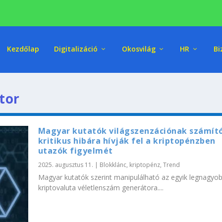
Kezdőlap
Digitalizáció
Okosvilág
HR
Bi
tor
Magyar kutatók világszenzációnak számít
kritikus hibára hívják fel a kriptopénzben
utazók figyelmét
2025. augusztus 11.
|
Blokklánc, kriptopénz
,
Trend
Magyar kutatók szerint manipulálható az egyik legnagyo
kriptovaluta véletlenszám generátora....