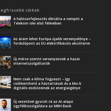
Legfrissebb cikkek
A hálózatfejlesztés diktálta a tempót a
Telekom idei első félévében
Az áram lehet Európa újabb versenyelőnye –
fordulópont az EU elektrifikációs akcióterve
Új mérce szerint versenyeznek a hazai
internetszolgáltatók
Nem csak a klíma fogyaszt – így
csökkenthető a háztartások és a kkv-k
digitális eszközeinek az energiaigénye
Új vezetővel gyorsít rá az AI-alapú
ügyfélkiszolgálásra az MBH Bank