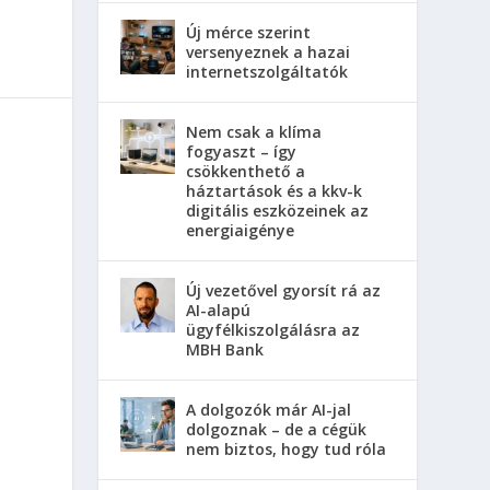
Új mérce szerint
versenyeznek a hazai
internetszolgáltatók
Nem csak a klíma
fogyaszt – így
csökkenthető a
háztartások és a kkv-k
digitális eszközeinek az
energiaigénye
Új vezetővel gyorsít rá az
AI-alapú
ügyfélkiszolgálásra az
MBH Bank
A dolgozók már AI-jal
dolgoznak – de a cégük
nem biztos, hogy tud róla