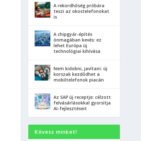
A rekordhőség próbára
teszi az okostelefonokat
is
A chipgyár-építés
önmagában kevés: ez
lehet Európa új
technológiai kihívása
Nem kidobni, javítani: új
korszak kezdődhet a
mobiltelefonok piacán
Az SAP új receptje: célzott
felvásárlásokkal gyorsítja
AI-fejlesztéseit
Kövess minket!