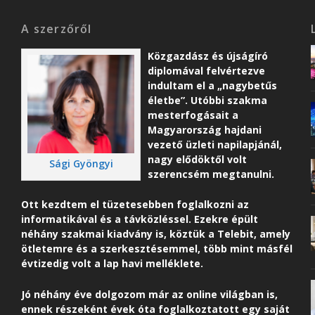
A szerzőről
Közgazdász és újságíró
diplomával felvértezve
indultam el a „nagybetűs
életbe”. Utóbbi szakma
mesterfogásait a
Magyarország hajdani
vezető üzleti napilapjánál,
nagy elődöktől volt
Sági Gyöngyi
szerencsém megtanulni.
Ott kezdtem el tüzetesebben foglalkozni az
informatikával és a távközléssel. Ezekre épült
néhány szakmai kiadvány is, köztük a Telebit, amely
ötletemre és a szerkesztésemmel, több mint másfél
évtizedig volt a lap havi melléklete.
Jó néhány éve dolgozom már az online világban is,
ennek részeként é
vek óta foglalkoztatott egy saját