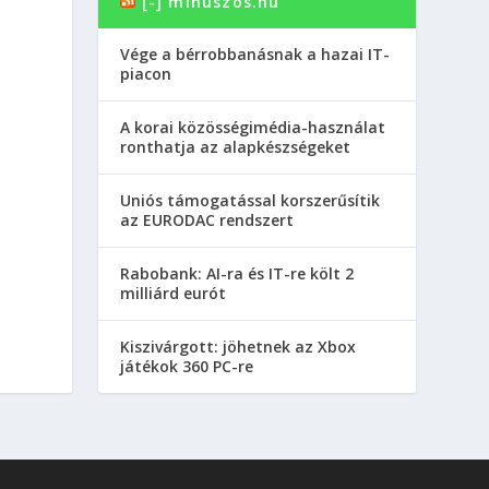
[-] minuszos.hu
Vége a bérrobbanásnak a hazai IT-
piacon
A korai közösségimédia-használat
ronthatja az alapkészségeket
Uniós támogatással korszerűsítik
az EURODAC rendszert
Rabobank: AI-ra és IT-re költ 2
milliárd eurót
Kiszivárgott: jöhetnek az Xbox
játékok 360 PC-re