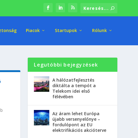
ztonság
Piacok
Startupok
Rólunk
Legutóbbi bejegyzések
A hálózatfejlesztés
ó
diktálta a tempót a
Telekom idei első
félévében
bb
Az áram lehet Európa
újabb versenyelőnye –
fordulópont az EU
elektrifikációs akcióterve