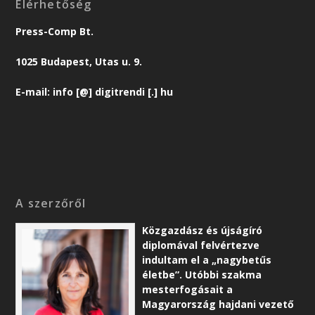
Elérhetőség
Press-Comp Bt.
1025 Budapest, Utas u. 9.
E-mail: info [@] digitrendi [.] hu
A szerzőről
Közgazdász és újságíró
diplomával felvértezve
indultam el a „nagybetűs
életbe”. Utóbbi szakma
mesterfogásait a
Magyarország hajdani vezető