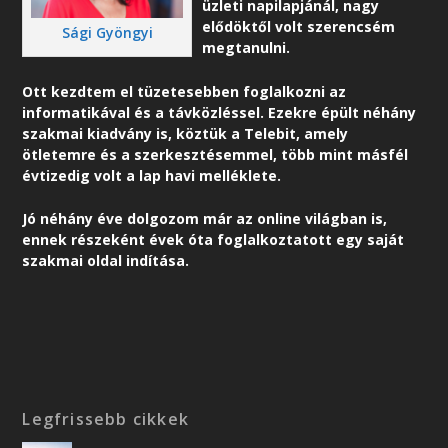
üzleti napilapjánál, nagy
elődöktől volt szerencsém
Sági Gyöngyi
megtanulni.
Ott kezdtem el tüzetesebben foglalkozni az
informatikával és a távközléssel. Ezekre épült néhány
szakmai kiadvány is, köztük a Telebit, amely
ötletemre és a szerkesztésemmel, több mint másfél
évtizedig volt a lap havi melléklete.
Jó néhány éve dolgozom már az online világban is,
ennek részeként é
vek óta foglalkoztatott egy saját
szakmai oldal indítása.
Legfrissebb cikkek