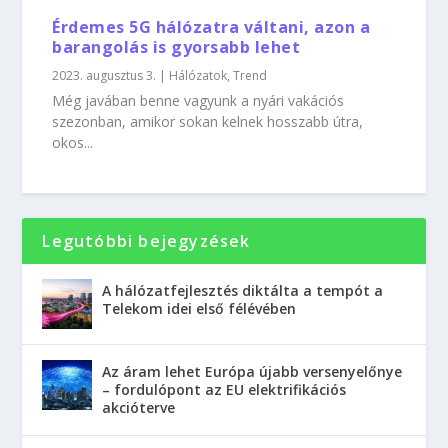
Érdemes 5G hálózatra váltani, azon a
barangolás is gyorsabb lehet
2023. augusztus 3.
|
Hálózatok
,
Trend
Még javában benne vagyunk a nyári vakációs
szezonban, amikor sokan kelnek hosszabb útra,
okos...
Legutóbbi bejegyzések
A hálózatfejlesztés diktálta a tempót a
Telekom idei első félévében
Az áram lehet Európa újabb versenyelőnye
– fordulópont az EU elektrifikációs
akcióterve