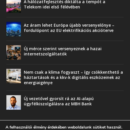
A hálózatfejlesztés diktálta a tempót a
Telekom idei első félévében
Az áram lehet Európa újabb versenyelőnye –
fordulópont az EU elektrifikációs akcióterve
Új mérce szerint versenyeznek a hazai
internetszolgáltatók
Nem csak a klíma fogyaszt – így csökkenthető a
háztartások és a kkv-k digitális eszközeinek az
energiaigénye
Új vezetővel gyorsít rá az AI-alapú
ügyfélkiszolgálásra az MBH Bank
A felhasználói élmény érdekében weboldalunk sütiket használ.