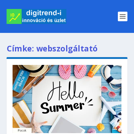
Címke:
webszolgáltató