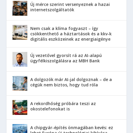
Új mérce szerint versenyeznek a hazai
internetszolgáltatók
Nem csak a klíma fogyaszt – így
csökkenthető a háztartások és a kkv-k
digitális eszközeinek az energiaigénye
Új vezetővel gyorsít rá az AI-alapú
ügyfélkiszolgálásra az MBH Bank
A dolgozók már AI-jal dolgoznak – de a
cégük nem biztos, hogy tud róla
A rekordhőség próbára teszi az
okostelefonokat is
A chipgyár-építés önmagában kevés: ez
lehet Európa új technológiai kihívása