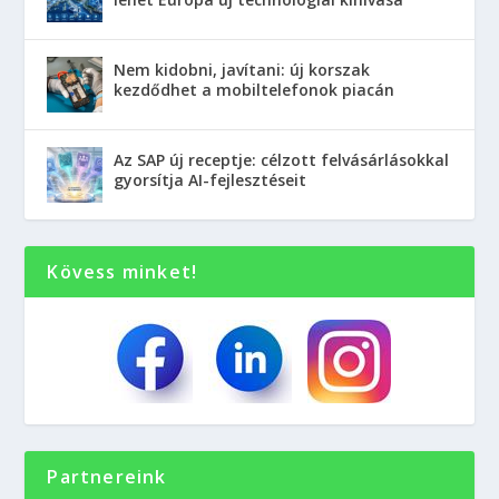
Nem kidobni, javítani: új korszak
kezdődhet a mobiltelefonok piacán
Az SAP új receptje: célzott felvásárlásokkal
gyorsítja AI-fejlesztéseit
Kövess minket!
Partnereink