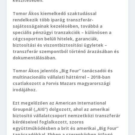
készítésében.
Tomor Ákos kiemelkedő szaktudással
rendelkezik több iparág transzferár-
sajátosságainak kezelésében, továbbá a
speciális pénzügyi tranzakciók – különösen a
cégcsoporton belüli hitelek, garanciák,
biztosítási és viszontbiztosítási ügyletek –
transzferár szempontból történő árazásában és
dokumentálásában.
Tomor Ákos jelentős „Big Four” tanácsadói és
multinacionális vállalati háttérrel – 2018-ban
csatlakozott a Forvis Mazars magyarországi
irodájához.
Ezt megelőzően az American International
Groupnál („AIG”) dolgozott, ahol az amerikai
biztosító vállalatcsoport nemzetközi transzferár
kérdéseivel foglalkozott, szoros
együttműködésben a brit és amerikai „Big Four”
tanácsadókkal. Ebben a szerepkörben átfogó