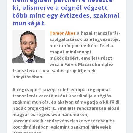
ki, elismerve a cégnél végzett
több mint egy évtizedes, szakmai
munkáját.
Tomor Ákos
a hazai transzferár-
szolgáltatások üzletágvezetője,
most már partnerként felel a
csapat mindennapi
működéséért, emellett részt
vesz a Forvis Mazars komplex
transzferár-tanácsadási projektjeinek
irányításában.
A cégcsoport közép-kelet-európai régiójának
transzferár vezetőjeként koordinálja a régiós
szakmai munkát, és aktívan támogatja a külföldi
irodák projektjeit is. Emellett rendszeresen előad
magyar és régiós webináriumokon,
közreműködik rendezvények szervezésében és
koordinálásában, valamint szakmai hírlevelek