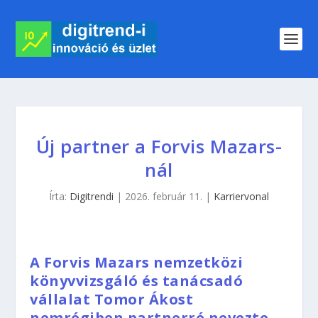
Új partner a Forvis Mazars-
nál
Írta:
Digitrendi
|
2026. február 11.
|
Karriervonal
A Forvis Mazars nemzetközi
könyvvizsgáló és tanácsadó
vállalat Tomor Ákost
nemrégiben partnerré nevezte