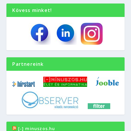
Kövess minket!
Partnereink
[-] minuszos.hu