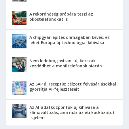
A rekordhőség próbára teszi az
okostelefonokat is
A chipgyár-építés önmagában kevés: ez
lehet Európa új technológiai kihívása
Nem kidobni, javítani: új korszak
kezdődhet a mobiltelefonok piacán
Az SAP új receptje: célzott felvásárlásokkal
gyorsítja AI-fejlesztéseit
Az AI-adatközpontok új kihívása a
klímaváltozás, ami már üzleti kockázatot
is jelent