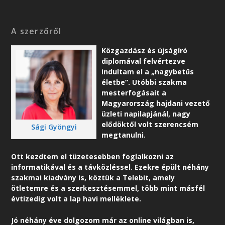
A szerzőről
Közgazdász és újságíró
diplomával felvértezve
indultam el a „nagybetűs
életbe”. Utóbbi szakma
mesterfogásait a
Magyarország hajdani vezető
üzleti napilapjánál, nagy
elődöktől volt szerencsém
Sági Gyöngyi
megtanulni.
Ott kezdtem el tüzetesebben foglalkozni az
informatikával és a távközléssel. Ezekre épült néhány
szakmai kiadvány is, köztük a Telebit, amely
ötletemre és a szerkesztésemmel, több mint másfél
évtizedig volt a lap havi melléklete.
Jó néhány éve dolgozom már az online világban is,