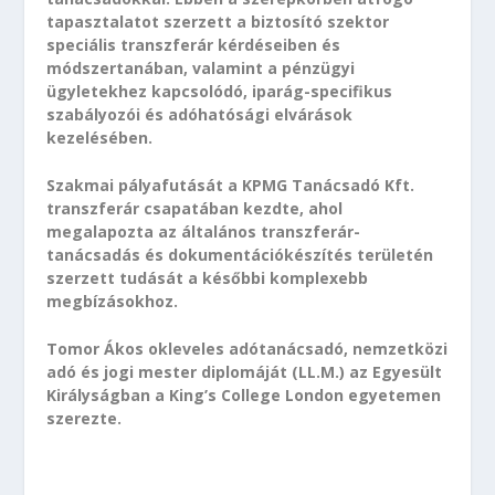
tapasztalatot szerzett a biztosító szektor
speciális transzferár kérdéseiben és
módszertanában, valamint a pénzügyi
ügyletekhez kapcsolódó, iparág-specifikus
szabályozói és adóhatósági elvárások
kezelésében.
Szakmai pályafutását a KPMG Tanácsadó Kft.
transzferár csapatában kezdte, ahol
megalapozta az általános transzferár-
tanácsadás és dokumentációkészítés területén
szerzett tudását a későbbi komplexebb
megbízásokhoz.
Tomor Ákos okleveles adótanácsadó, nemzetközi
adó és jogi mester diplomáját (LL.M.) az Egyesült
Királyságban a King’s College London egyetemen
szerezte.