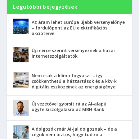
Legutóbbi bejegyzések
Az áram lehet Európa újabb versenyelőnye
– fordulópont az EU elektrifikációs
akcióterve
Új mérce szerint versenyeznek a hazai
internetszolgáltatók
Nem csak a klíma fogyaszt – így
csökkenthető a háztartások és a kkv-k
digitális eszközeinek az energiaigénye
Új vezetővel gyorsít rá az AI-alapú
ügyfélkiszolgálásra az MBH Bank
A dolgozók már AI-jal dolgoznak – de a
cégük nem biztos, hogy tud róla