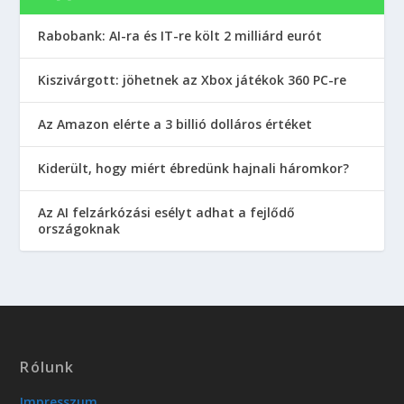
Rabobank: AI-ra és IT-re költ 2 milliárd eurót
Kiszivárgott: jöhetnek az Xbox játékok 360 PC-re
Az Amazon elérte a 3 billió dolláros értéket
Kiderült, hogy miért ébredünk hajnali háromkor?
Az AI felzárkózási esélyt adhat a fejlődő
országoknak
Rólunk
Impresszum