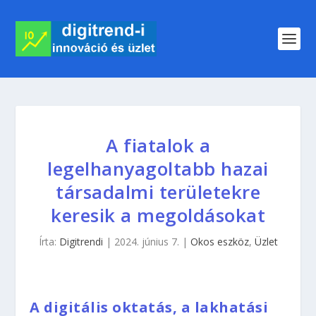
A fiatalok a
legelhanyagoltabb hazai
társadalmi területekre
keresik a megoldásokat
Írta:
Digitrendi
|
2024. június 7.
|
Okos eszköz
,
Üzlet
A digitális oktatás, a lakhatási