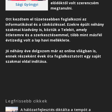
elődöktől volt szerencsém
Sági Gyöngyi
megtanulni.
Ott kezdtem el tüzetesebben foglalkozni az
informatikával és a távközléssel. Ezekre épült néhány
szakmai kiadvány is, köztük a Telebit, amely
ötletemre és a szerkesztésemmel, több mint másfél
évtizedig volt a lap havi melléklete.
Jó néhány éve dolgozom már az online világban is,
ennek részeként é
vek óta foglalkoztatott egy saját
szakmai oldal indítása.
Legfrissebb cikkek
A hálózatfejlesztés diktálta a tempót a