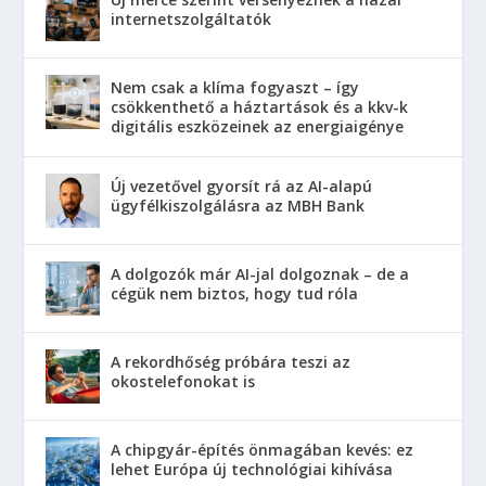
internetszolgáltatók
Nem csak a klíma fogyaszt – így
csökkenthető a háztartások és a kkv-k
digitális eszközeinek az energiaigénye
Új vezetővel gyorsít rá az AI-alapú
ügyfélkiszolgálásra az MBH Bank
A dolgozók már AI-jal dolgoznak – de a
cégük nem biztos, hogy tud róla
A rekordhőség próbára teszi az
okostelefonokat is
A chipgyár-építés önmagában kevés: ez
lehet Európa új technológiai kihívása