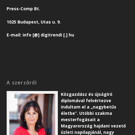
Press-Comp Bt.
1025 Budapest, Utas u. 9.
E-mail: info [@] digitrendi [.] hu
A szerzőről
Közgazdász és újságíró
diplomával felvértezve
indultam el a „nagybetűs
életbe”. Utóbbi szakma
mesterfogásait a
Magyarország hajdani vezető
üzleti napilapjánál, nagy