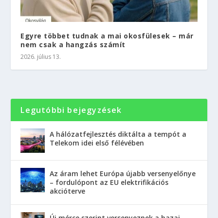
Egyre többet tudnak a mai okosfülesek – már
nem csak a hangzás számít
2026. július 13.
Legutóbbi bejegyzések
A hálózatfejlesztés diktálta a tempót a
Telekom idei első félévében
Az áram lehet Európa újabb versenyelőnye
– fordulópont az EU elektrifikációs
akcióterve
Új mérce szerint versenyeznek a hazai