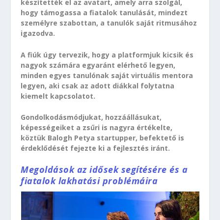
készítették el az avatart, amely arra szolgál,
hogy támogassa a fiatalok tanulását, mindezt
személyre szabottan, a tanulók saját ritmusához
igazodva.
A fiúk úgy tervezik, hogy a platformjuk kicsik és
nagyok számára egyaránt elérhető legyen,
minden egyes tanulónak saját virtuális mentora
legyen, aki csak az adott diákkal folytatna
kiemelt kapcsolatot.
Gondolkodásmódjukat, hozzáállásukat,
képességeiket a zsűri is nagyra értékelte,
köztük Balogh Petya startupper, befektető is
érdeklődését fejezte ki a fejlesztés iránt.
Megoldások az idősek segítésére és a
fiatalok lakhatási problémáira