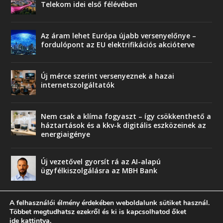
Telekom idei első félévében
Az áram lehet Európa újabb versenyelőnye –
fordulópont az EU elektrifikációs akcióterve
Új mérce szerint versenyeznek a hazai
internetszolgáltatók
Nem csak a klíma fogyaszt – így csökkenthető a
háztartások és a kkv-k digitális eszközeinek az
energiaigénye
Új vezetővel gyorsít rá az AI-alapú
ügyfélkiszolgálásra az MBH Bank
A felhasználói élmény érdekében weboldalunk sütiket használ.
Többet megtudhatsz ezekről és ki is kapcsolhatod őket
ide kattintva
.