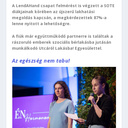
A LendAHand csapat felmérést is végzett a SOTE
diákjainak körében az újszerű lakhatási
megoldás kapcsán, a megkérdezettek 87%-a
lenne nyitott a lehetőségre.
A fiúk már együttműködő partnerre is találtak a
rászoruló emberek szociális bérlakásba jutásán
munkálkodó Utcáról Lakásba! Egyesülettel.
Az egészség nem tabu!