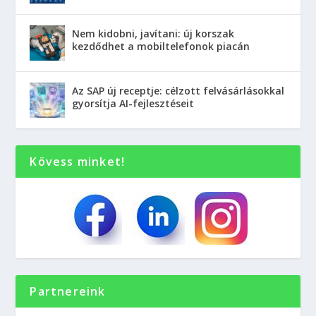
Nem kidobni, javítani: új korszak
kezdődhet a mobiltelefonok piacán
Az SAP új receptje: célzott felvásárlásokkal
gyorsítja AI-fejlesztéseit
Kövess minket!
Partnereink