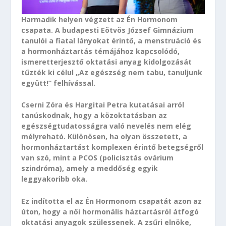
Harmadik helyen végzett az Én Hormonom
csapata. A budapesti Eötvös József Gimnázium
tanulói a fiatal lányokat érintő, a menstruáció és
a hormonháztartás témájához kapcsolódó,
ismeretterjesztő oktatási anyag kidolgozását
tűzték ki célul „Az egészség nem tabu, tanuljunk
együtt!” felhívással.
Cserni Zóra és Hargitai Petra kutatásai arról
tanúskodnak, hogy a közoktatásban az
egészségtudatosságra való nevelés nem elég
mélyreható. Különösen, ha olyan összetett, a
hormonháztartást komplexen érintő betegségről
van szó, mint a PCOS (policisztás ovárium
szindróma), amely a meddőség egyik
leggyakoribb oka.
Ez indította el az Én Hormonom csapatát azon az
úton, hogy a női hormonális háztartásról átfogó
oktatási anyagok szülessenek. A zsűri elnöke,