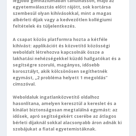
legjobb gimnáziumában tanulhasson, majd az
egyetemválasztás előtt rájött, sok kortársa
szembesül olyan kihívásokkal, mint a magas
albérleti díjak vagy a kedvezőtlen kollégiumi
feltételek és túljelentkezés.
A csapat közös platformra hozta a kétféle
kihívást: applikációt és közvetítő közösségi
weboldalt létrehozva kapcsolnák össze a
lakhatási nehézségekkel küzdő hallgatókat és a
segítségre szoruló, magányos, idősebb
korosztályt, akik kölcsönösen segíthetnék
egymást, „2 probléma helyett 1 megoldás”
címszóval.
Weboldaluk ingatlanközvetítő oldalhoz
hasonlítana, amelyen keresztül a kereslet és a
kínálat biztonságosan megtalálná egymást: az
idősek, apró segítségekért cserébe az átlagos
bérleti díjaknál sokkal alacsonyabb áron adnák ki
szobájukat a fiatal egyetemistáknak.