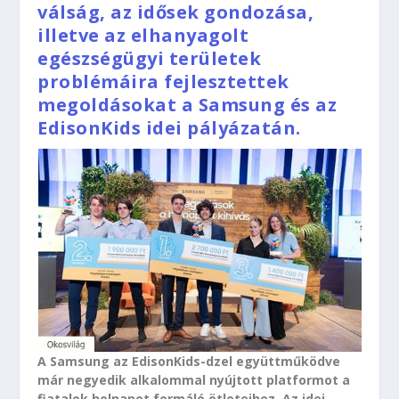
válság, az idősek gondozása,
illetve az elhanyagolt
egészségügyi területek
problémáira fejlesztettek
megoldásokat a Samsung és az
EdisonKids idei pályázatán.
A Samsung az EdisonKids-dzel együttműködve
már negyedik alkalommal nyújtott platformot a
fiatalok holnapot formáló ötleteihez. Az idei