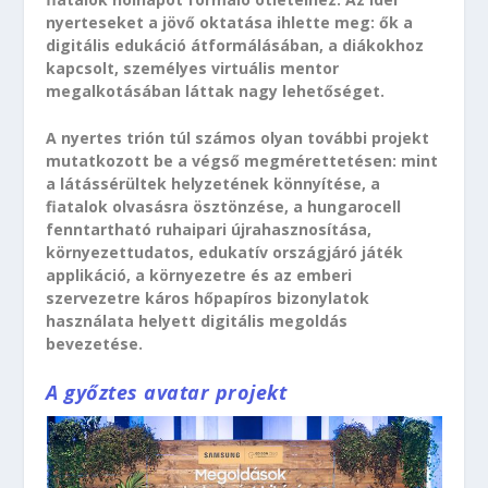
nyerteseket a jövő oktatása ihlette meg: ők a
digitális edukáció átformálásában, a diákokhoz
kapcsolt, személyes virtuális mentor
megalkotásában láttak nagy lehetőséget.
A nyertes trión túl számos olyan további projekt
mutatkozott be a végső megmérettetésen: mint
a látássérültek helyzetének könnyítése, a
fiatalok olvasásra ösztönzése, a hungarocell
fenntartható ruhaipari újrahasznosítása,
környezettudatos, edukatív országjáró játék
applikáció, a környezetre és az emberi
szervezetre káros hőpapíros bizonylatok
használata helyett digitális megoldás
bevezetése.
A győztes avatar projekt