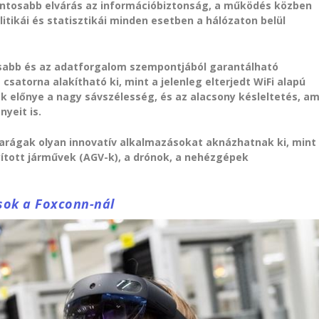
ontosabb elvárás az információbiztonság, a működés közben
itikái és statisztikái minden esetben a hálózaton belül
sabb és az adatforgalom szempontjából garantálható
atorna alakítható ki, mint a jelenleg elterjedt WiFi alapú
k előnye a nagy sávszélesség, és az alacsony késleltetés, am
nyeit is.
arágak olyan innovatív alkalmazásokat aknázhatnak ki, mint
yított járművek (AGV-k), a drónok, a nehézgépek
ások a Foxconn-nál