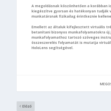
A megoldásnak köszönhetően a korábban idő
kiegészítve gyorsan és hatékonyan tudják v
munkatársnak fizikailag érintkeznie kellene
Emellett az általuk kifejlesztett virtuális t
betanítani bizonyos munkafolyamatokra új j
munkafolyamathoz tartozó szöveges instruk
összeszerelés folyamatát is mutatja virtuá
HoloLens segítségével.
MEGOS
Előző