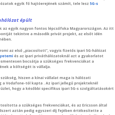
álózatok egyik fő hajtóerejének számít, tele lesz
5G-s
hálózat épült
 az egyik nagyon fontos lépcsőfoka Magyarországon. Az itt
ontját tekintve a második privát projekt, az elsőt idén
mében.
omi az első „piacosított”, vagyis fizetős ipari 5G-hálózat
yetemi
és az ipari priváthálózatoknál azt a gyakorlatot
tésmentesen bocsátja a szükséges frekvenciákat a
nek a költségét is vállalja.
szükség, hiszen a kínai vállalat maga is hálózati
 a Vodafone-tól kapta . Az ipari jellegű projekteknél
zlet, hogy a későbbi specifikus ipari 5G-s szolgáltatásokért
osította a szükséges frekvenciákat, és az Ericsson által
dszert aztán pedig egyszeri díj fejében értékesítette a