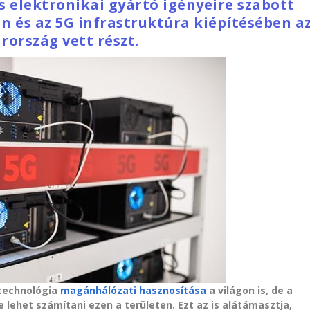
es elektronikai gyártó igényeire szabott
 és az 5G infrastruktúra kiépítésében a
rország vett részt.
 technológia
magánhálózati hasznosítása
a világon is, de a
ehet számítani ezen a területen. Ezt az is alátámasztja,