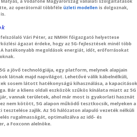
 Mátyás, a Vodafone Magyarország vállalati szolgáltatások
tte, az operátornál többféle
üzleti modellen
is dolgoznak,
is.
ok
felszólaló Vári Péter, az NMHH főigazgató helyettese
közlési ágazat érdeke, hogy az 5G-fejlesztések minél több
. A hatékonyabb megoldások energiát, időt, erőforrásokat
soknak.
5G a jövő technológiája, egy platform, melynek alapjain
sok látnak majd napvilágot. Lehetővé válik kábelnélküli,
etek sosem látott hatékonyságú kihasználása, a kapacitáso
. Bár a kliens oldali eszközök szűkös kínálata miatt az 5G
jár, vannak területek, ahol már most is gyakorlati hasznát
yhez nem kötött, 5G alapon működő tesztkocsik, melyeken a
 tesztelése zajlik. Az 5G hálózaton alapuló vezeték nélküli
és rugalmasságát, optimalizálva az idő- és
er, a Foxconn alelnöke.