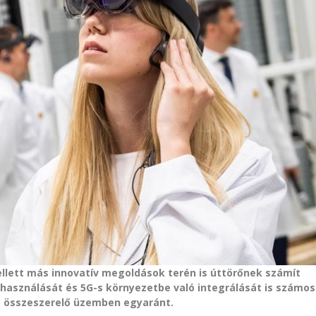
ellett más innovatív megoldások terén is úttörőnek számít
lhasználását és 5G-s környezetbe való integrálását is számos
z összeszerelő üzemben egyaránt.