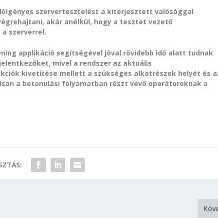
igényes szervertesztelést a kiterjesztett valósággal
égrehajtani, akár anélkül, hogy a tesztet vezető
 a szerverrel.
réning applikáció segítségével jóval rövidebb idő alatt tudnak
elentkezőket, mivel a rendszer az aktuális
ciók kivetítése mellett a szükséges alkatrészek helyét és a
lisan a betanulási folyamatban részt vevő operátoroknak a
ZTÁS:
Köv