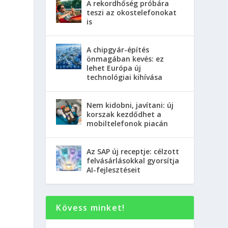
A rekordhőség próbára
teszi az okostelefonokat
is
A chipgyár-építés
önmagában kevés: ez
lehet Európa új
technológiai kihívása
Nem kidobni, javítani: új
korszak kezdődhet a
mobiltelefonok piacán
Az SAP új receptje: célzott
felvásárlásokkal gyorsítja
AI-fejlesztéseit
Kövess minket!