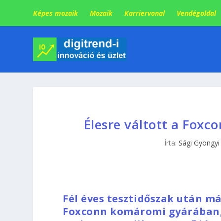
Képes mozaik
Mozaik
Karriervonal
Vendégoldal
Élesre váltott a Fox
Írta:
Sági Gyöngyi
Fél éves tesztidőszak után m
Foxconn komáromi gyárában, 