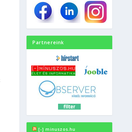
Partnereink
k
[-] minuszos.hu