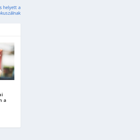
s helyett a
fókuszálnak
ai
n a