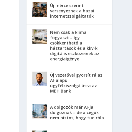
Új mérce szerint
z
versenyeznek a hazai
internetszolgáltatók
Nem csak a klíma
fogyaszt – így
csökkenthető a
háztartások és a kkv-k
digitális eszközeinek az
energiaigénye
Új vezetővel gyorsít rá az
AI-alapú
ügyfélkiszolgálásra az
MBH Bank
A dolgozók már AI-jal
dolgoznak – de a cégük
nem biztos, hogy tud róla