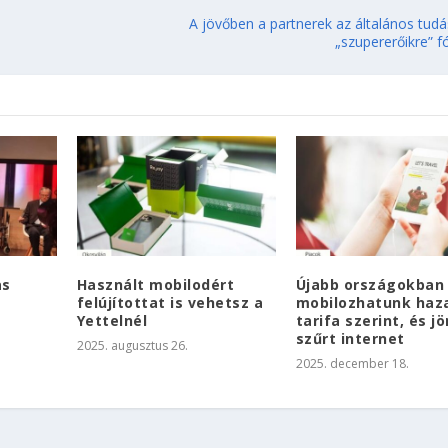
A jövőben a partnerek az általános tudá
„szupererőikre” 
as
Használt mobilodért
Újabb országokban
felújítottat is vehetsz a
mobilozhatunk haz
Yettelnél
tarifa szerint, és jö
szűrt internet
2025. augusztus 26.
2025. december 18.