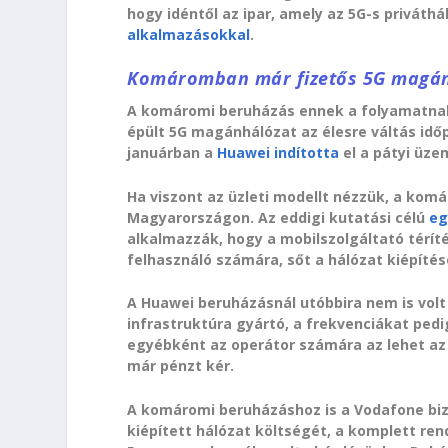
hogy idéntől az ipar, amely az 5G-s priváth
alkalmazásokkal
.
Komáromban már fizetős 5G magán
A komáromi beruházás ennek a folyamatnak
épült 5G magánhálózat az élesre váltás időp
januárban a
Huawei indította
el a pátyi üze
Ha viszont az üzleti modellt nézzük, a komár
Magyarországon. Az eddigi kutatási célú
eg
alkalmazzák, hogy a mobilszolgáltató térí
felhasználó számára, sőt a hálózat kiépítésé
A Huawei beruházásnál utóbbira nem is volt 
infrastruktúra gyártó, a frekvenciákat pedig
egyébként az operátor számára az lehet az ü
már pénzt kér.
A komáromi beruházáshoz is a Vodafone bizt
kiépített hálózat költségét, a komplett ren