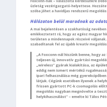
Foxconn-nak – válaszolta kérdésünkre Dobó
üzletág vezérigazgató-helyettese. Hozzáte
szóba jöhet a havidíjas rendszerű megoldás 
Hálózaton belül maradnak az adat
A mai bejelentésen a szakhatóság nevében 
emlékeztetett rá, hogy az egész magyar hír
területen a mindennapok részeivé váljanak
szabadítanak fel az újabb kreatív megoldá
„A Foxconn-nál hiszünk benne, hogy az 
teljesen új, innovatív gyártási megoldá
„wireless” gyárak kialakítása, az épül
eddig nem ismert mértékű rugalmassága
ipari felhasználása még gyerekcipőben 
látjuk. Cégünk esetében ilyenek a hel
frissen gyártott PC-k csomagolás előtti
megoldás nagyban megnövelte a tesztel
helykihasználást” – emelte ki Tálos Pét