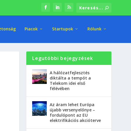
ztonság
Piacok
Startupok
Rólunk
Legutóbbi bejegyzések
A hálózatfejlesztés
diktálta a tempót a
Telekom idei első
félévében
Az áram lehet Európa
újabb versenyelőnye –
fordulópont az EU
elektrifikációs akcióterve