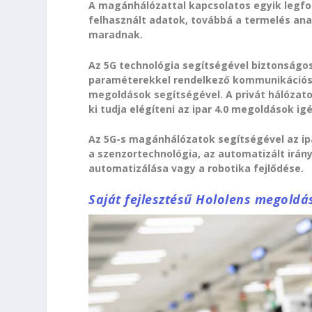
A magánhálózattal kapcsolatos egyik legf
felhasznált adatok, továbbá a termelés anal
maradnak.
Az 5G technológia segítségével biztonságo
paraméterekkel rendelkező kommunikációs cs
megoldások segítségével. A privát hálózato
ki tudja elégíteni az ipar 4.0 megoldások igé
Az 5G-s magánhálózatok segítségével az ip
a szenzortechnológia, az automatizált irán
automatizálása vagy a robotika fejlődése.
Saját fejlesztésű Hololens megold