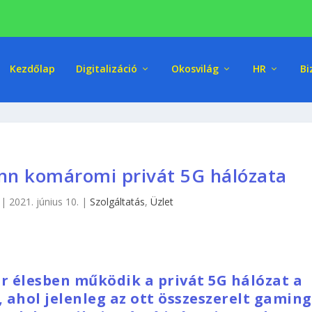
Kezdőlap
Digitalizáció
Okosvilág
HR
Bi
conn komáromi privát 5G hálózata
|
2021. június 10.
|
Szolgáltatás
,
Üzlet
ár élesben működik a privát 5G hálózat a
ahol jelenleg az ott összeszerelt gaming