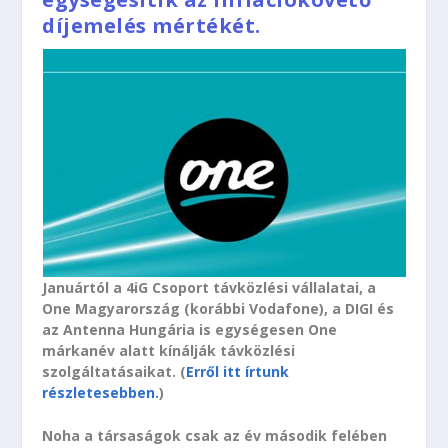
díjemelés mértékét.
Januártól a 4iG Csoport távközlési vállalatai, a
One Magyarország (korábbi Vodafone), a DIGI és
az Antenna Hungária is egységesen One
márkanév alatt kínálják távközlési
szolgáltatásaikat. (
Erről itt írtunk
részletesebben.
)
Noha a társaságok csak az év második felében