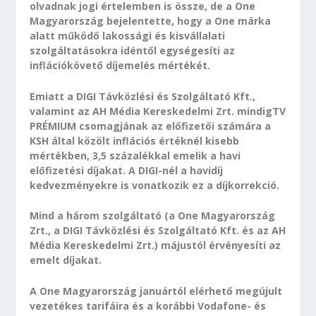
olvadnak jogi értelemben is össze, de a One
Magyarország bejelentette, hogy a One márka
alatt működő lakossági és kisvállalati
szolgáltatásokra idéntől egységesíti az
inflációkövető díjemelés mértékét.
Emiatt a DIGI Távközlési és Szolgáltató Kft.,
valamint az AH Média Kereskedelmi Zrt. mindigTV
PRÉMIUM csomagjának az előfizetői számára a
KSH által közölt inflációs értéknél kisebb
mértékben, 3,5 százalékkal emelik a havi
előfizetési díjakat. A DIGI-nél a havidíj
kedvezményekre is vonatkozik ez a díjkorrekció.
Mind a három szolgáltató (a One Magyarország
Zrt., a DIGI Távközlési és Szolgáltató Kft. és az AH
Média Kereskedelmi Zrt.) májustól érvényesíti az
emelt díjakat.
A One Magyarország januártól elérhető megújult
vezetékes tarifáira és a korábbi Vodafone- és