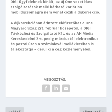
DIGI-ügyfeleknek kínált, az új One vezetékes
szolgáltatások mellé kérhető korlátlan
mobildíjcsomagra nem vonatkozik a díjkorrekció.
A díjkorrekcióban érintett előfizetőket a One
Magyarország Zrt. február közepétől, a DIGI
Távközlési és Szolgáltató Kft. és az AH Média
Kereskedelmi Zrt. pedig márciustól elektronikus
és postai úton a számlalevél mellékletében is
tájékoztatja – derül ki a cég közleményéből.
MEGOSZTÁS:
Előző
Következő