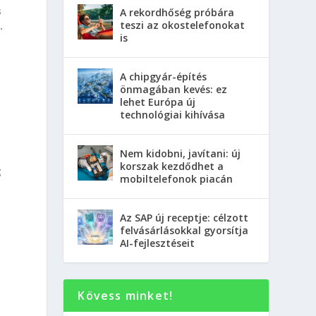
s
A rekordhőség próbára
teszi az okostelefonokat
.
is
A chipgyár-építés
önmagában kevés: ez
lehet Európa új
technológiai kihívása
Nem kidobni, javítani: új
korszak kezdődhet a
g
mobiltelefonok piacán
Az SAP új receptje: célzott
felvásárlásokkal gyorsítja
AI-fejlesztéseit
Kövess minket!