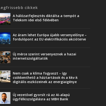
Legfrissebb cikkek
A hálózatfejlesztés diktálta a tempót a
Telekom idei első félévében
Az áram lehet Európa újabb versenyelőnye –
fordulópont az EU elektrifikációs akcióterve
Új mérce szerint versenyeznek a hazai
internetszolgáltatók
Nem csak a klíma fogyaszt – így
csökkenthető a háztartások és a kkv-k
digitális eszközeinek az energiaigénye
Új vezetővel gyorsít rá az AI-alapú
ügyfélkiszolgálásra az MBH Bank