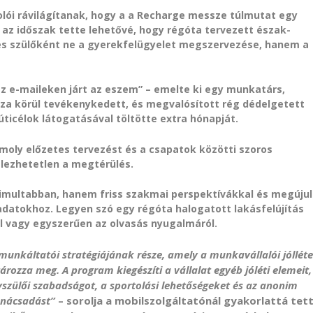
ói rávilágítanak, hogy a a Recharge messze túlmutat egy
 az időszak tette lehetővé, hogy régóta tervezett észak-
es szülőként ne a gyerekfelügyelet megszervezése, hanem a
z e-maileken járt az eszem” – emelte ki egy munkatárs,
 háza körül tevékenykedett, és megvalósított rég dédelgetett
i úticélok látogatásával töltötte extra hónapját.
omoly előzetes tervezést és a csapatok közötti szoros
lezhetetlen a megtérülés.
simultabban, hanem friss szakmai perspektívákkal és megújul
ladatokhoz. Legyen szó egy régóta halogatott lakásfelújítás
l vagy egyszerűen az olvasás nyugalmáról.
unkáltatói stratégiájának része, amely a munkavállalói jólléte
rozza meg. A program kiegészíti a vállalat egyéb jóléti elemeit,
yszülői szabadságot, a sportolási lehetőségeket és az anonim
tanácsadást”
– sorolja a mobilszolgáltatónál gyakorlattá tet