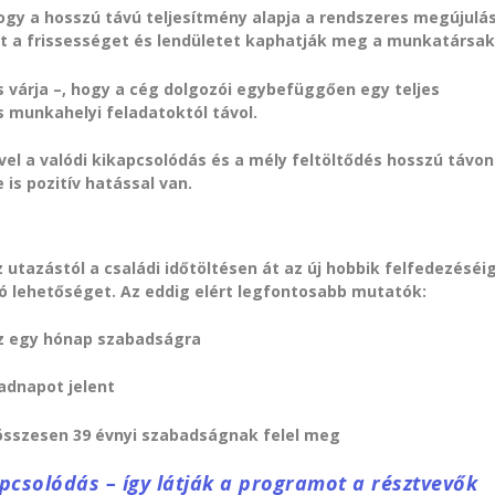
hogy a hosszú távú teljesítmény alapja a rendszeres megújulá
 a frissességet és lendületet kaphatják meg a munkatársak
s várja –, hogy a cég dolgozói egybefüggően egy teljes
 munkahelyi feladatoktól távol.
el a valódi kikapcsolódás és a mély feltöltődés hosszú távon
 is pozitív hatással van.
utazástól a családi időtöltésen át az új hobbik felfedezéséi
ó lehetőséget. Az eddig elért legfontosabb mutatók:
usz egy hónap szabadságra
badnapot jelent
ő összesen 39 évnyi szabadságnak felel meg
apcsolódás – így látják a programot a résztvevők