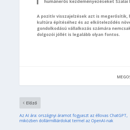
humánerős kezdeményezéseket Szalai E
A pozitív visszajelzések azt is megerősítik
kultúra építéséhez és az elköteleződés növ
gondolkodású vállalkozás számára nemcsak
dolgozói jóllét is legalább olyan fontos.
MEGOS
Előző
Az AI ára: országnyi áramot fogyaszt az éllovas ChatGPT,
miközben dollármilliárdokat termel az OpenAI-nak