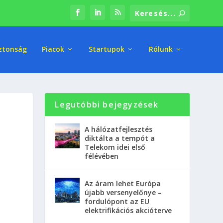
ztonság
Piacok
Startupok
Rólunk
Legutóbbi bejegyzések
A hálózatfejlesztés
diktálta a tempót a
Telekom idei első
félévében
Az áram lehet Európa
újabb versenyelőnye –
fordulópont az EU
elektrifikációs akcióterve