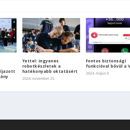
Yettel: ingyenes
Fontos biztonsági
robotkészletek a
funkcióval bővül a 
íjazott
hatékonyabb oktatásért
2024. május 9.
vány
2024. november 25.