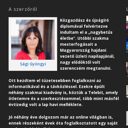
A szerzőről
Közgazdász és újságíró
diplomával felvértezve
indultam el a „nagybetűs
életbe”. Utóbbi szakma
mesterfogásait a
Magyarország hajdani
vezető üzleti napilapjánál,
nagy elődöktől volt
Sági Gyöngyi
szerencsém megtanulni.
Ott kezdtem el tüzetesebben foglalkozni az
informatikával és a távközléssel. Ezekre épült
néhány szakmai kiadvány is, köztük a Telebit, amely
ötletemre és a szerkesztésemmel, több mint másfél
évtizedig volt a lap havi melléklete.
Jó néhány éve dolgozom már az online világban is,
ennek részeként é
vek óta foglalkoztatott egy saját