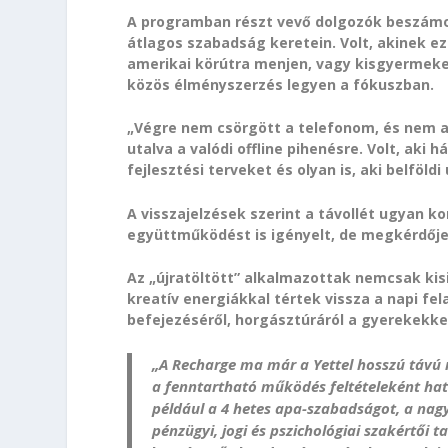
A programban részt vevő dolgozók beszámol
átlagos szabadság keretein. Volt, akinek ez
amerikai körútra menjen, vagy kisgyermek
közös élményszerzés legyen a fókuszban.
„Végre nem csörgött a telefonom, és nem a
utalva a valódi offline pihenésre. Volt, aki
fejlesztési terveket és olyan is, aki belföld
A visszajelzések szerint a távollét ugyan k
együttműködést is igényelt, de megkérdője
Az „újratöltött” alkalmazottak nemcsak ki
kreatív energiákkal tértek vissza a napi fe
befejezéséről, horgásztúráról a gyerekekke
„A Recharge ma már a Yettel hosszú távú m
a fenntartható működés feltételeként hatá
például a 4 hetes apa-szabadságot, a nag
pénzügyi, jogi és pszichológiai szakértői 