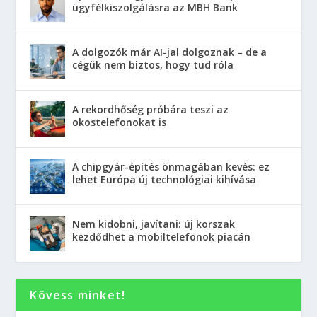
ügyfélkiszolgálásra az MBH Bank
A dolgozók már AI-jal dolgoznak – de a
cégük nem biztos, hogy tud róla
A rekordhőség próbára teszi az
okostelefonokat is
A chipgyár-építés önmagában kevés: ez
lehet Európa új technológiai kihívása
Nem kidobni, javítani: új korszak
kezdődhet a mobiltelefonok piacán
Kövess minket!