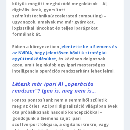
kütyük mögött meghúzódó megoldások – AI,
digitális ikrek, gyorsított
számítástechnika(accelerated computing) –
ugyanazok, amelyek ma már gyárakat,
logisztikai láncokat és teljes iparágakat
formálnak át.
Ebben a környezetben
jelentette be a Siemens és
az NVIDIA, hogy jelentősen bővítik stratégiai
együttműködésüket
, és közösen dolgoznak
azon, amit leginkább egy ipari mesterséges
intelligencia operációs rendszerként lehet leírni.
Létezik már ipari AI „operációs
rendszer”? Igen is, meg nem is…
Fontos pontosítani: nem a semmiből születik
meg az ötlet. Az ipari digitalizáció világában évek
óta próbálkoznak hasonló koncepciókkal –
gondoljunk a Siemens saját ipari
szoftverportfóliójára, a digitális ikrekre, vagy