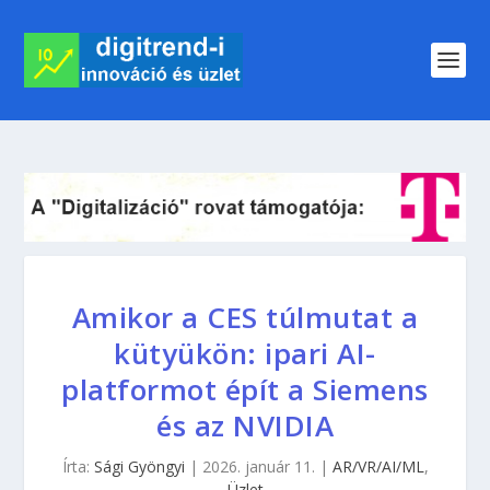
Amikor a CES túlmutat a
kütyükön: ipari AI-
platformot épít a Siemens
és az NVIDIA
Írta:
Sági Gyöngyi
|
2026. január 11.
|
AR/VR/AI/ML
,
Üzlet