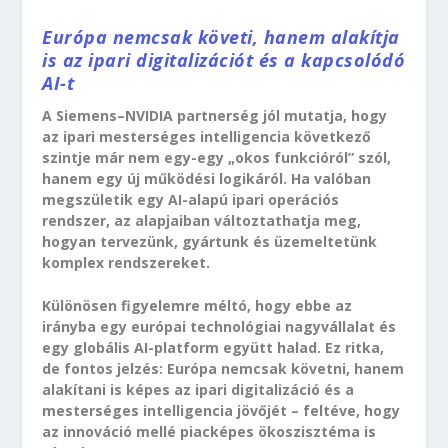
Európa nemcsak követi, hanem alakítja
is az ipari digitalizációt és a kapcsolódó
AI-t
A Siemens–NVIDIA partnerség jól mutatja, hogy
az ipari mesterséges intelligencia következő
szintje már nem egy-egy „okos funkcióról” szól,
hanem egy új működési logikáról. Ha valóban
megszületik egy AI-alapú ipari operációs
rendszer, az alapjaiban változtathatja meg,
hogyan tervezünk, gyártunk és üzemeltetünk
komplex rendszereket.
Különösen figyelemre méltó, hogy ebbe az
irányba egy európai technológiai nagyvállalat és
egy globális AI-platform együtt halad. Ez ritka,
de fontos jelzés: Európa nemcsak követni, hanem
alakítani is képes az ipari digitalizáció és a
mesterséges intelligencia jövőjét – feltéve, hogy
az innováció mellé piacképes ökoszisztéma is