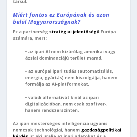
társul.
Miért fontos ez Európának és azon
belül Magyarországnak?
Ez a partnerség
stratégiai jelentőségű
Európa
számára, mert:
• az ipari AI nem kizárólag amerikai vagy
ázsiai dominanciájú terület marad,
• az európai ipari tudás (automatizálás,
energia, gyártás) nem kiszolgálja, hanem
formálja az AI-platformokat,
• valódi alternatívát kínál az ipari
digitalizációban, nem csak szoftver-,
hanem rendszerszinten.
Az ipari mesterséges intelligencia ugyanis
nemcsak technológiai, hanem
gazdaságpolitikai
kérdés
is: aki uralja az ipari adatokat és a