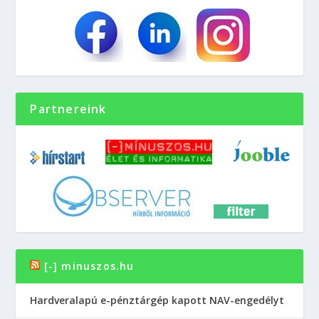
Partnereink
[-] minuszos.hu
Hardveralapú e-pénztárgép kapott NAV-engedélyt