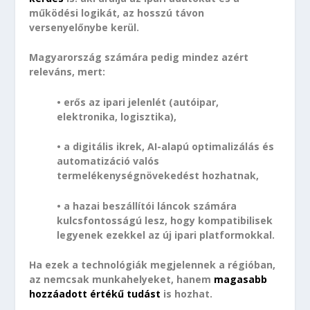
működési logikát, az hosszú távon
versenyelőnybe kerül.
Magyarország számára pedig mindez azért
releváns, mert:
• erős az ipari jelenlét (autóipar,
elektronika, logisztika),
• a digitális ikrek, AI-alapú optimalizálás és
automatizáció valós
termelékenységnövekedést hozhatnak,
• a hazai beszállítói láncok számára
kulcsfontosságú lesz, hogy kompatibilisek
legyenek ezekkel az új ipari platformokkal.
Ha ezek a technológiák megjelennek a régióban,
az nemcsak munkahelyeket, hanem
magasabb
hozzáadott értékű tudást
is hozhat.