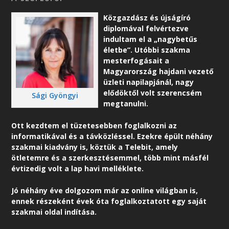
Közgazdász és újságíró
diplomával felvértezve
indultam el a „nagybetűs
életbe”. Utóbbi szakma
mesterfogásait a
Magyarország hajdani vezető
üzleti napilapjánál, nagy
elődöktől volt szerencsém
Sági Gyöngyi
megtanulni.
Ott kezdtem el tüzetesebben foglalkozni az
informatikával és a távközléssel. Ezekre épült néhány
szakmai kiadvány is, köztük a Telebit, amely
ötletemre és a szerkesztésemmel, több mint másfél
évtizedig volt a lap havi melléklete.
Jó néhány éve dolgozom már az online világban is,
ennek részeként é
vek óta foglalkoztatott egy saját
szakmai oldal indítása.