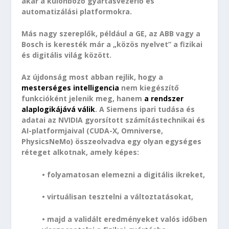
akár a különböző gyártásvezérlő és
automatizálási platformokra.
Más nagy szereplők, például a GE, az ABB vagy a
Bosch is keresték már a „közös nyelvet” a fizikai
és digitális világ között.
Az újdonság most abban rejlik, hogy a
mesterséges intelligencia
nem kiegészítő
funkcióként jelenik meg, hanem
a rendszer
alaplogikájává válik
. A Siemens ipari tudása és
adatai az NVIDIA gyorsított számítástechnikai és
AI-platformjaival (CUDA-X, Omniverse,
PhysicsNeMo) összeolvadva egy olyan egységes
réteget alkotnak, amely képes:
• folyamatosan elemezni a digitális ikreket,
• virtuálisan tesztelni a változtatásokat,
• majd a validált eredményeket valós időben