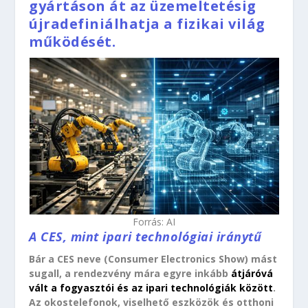
gyártáson át az üzemeltetésig
újradefiniálhatja a fizikai világ
működését.
Forrás: AI
A CES, mint ipari technológiai iránytű
Bár a CES neve (Consumer Electronics Show) mást
sugall, a rendezvény mára egyre inkább
átjáróvá
vált a fogyasztói és az ipari technológiák között
.
Az okostelefonok, viselhető eszközök és otthoni