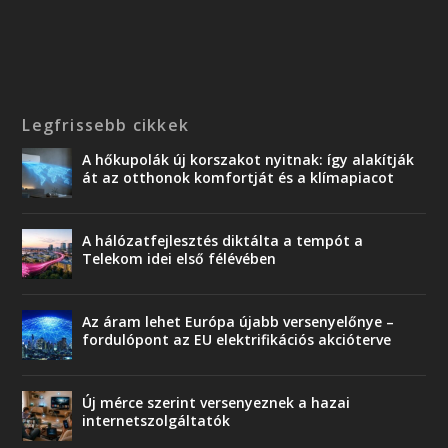
Legfrissebb cikkek
A hőkupolák új korszakot nyitnak: így alakítják
át az otthonok komfortját és a klímapiacot
A hálózatfejlesztés diktálta a tempót a
Telekom idei első félévében
Az áram lehet Európa újabb versenyelőnye –
fordulópont az EU elektrifikációs akcióterve
Új mérce szerint versenyeznek a hazai
internetszolgáltatók