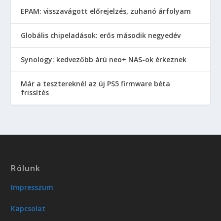
EPAM: visszavágott előrejelzés, zuhanó árfolyam
Globális chipeladások: erős második negyedév
Synology: kedvezőbb árú neo+ NAS-ok érkeznek
Már a tesztereknél az új PS5 firmware béta
frissítés
Rólunk
Impresszum
Kapcsolat