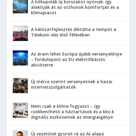
A hőkupolák új korszakot nyitnak: így
alakítják át az otthonok komfortját és a
klímapiacot
A hálózatfejlesztés diktálta a tempót a
Telekom idei első félévében
Az áram lehet Európa újabb versenyelőnye
– fordulópont az EU elektrifikációs
akcióterve
Új mérce szerint versenyeznek a hazai
internetszolgáltatók
Nem csak a klíma fogyaszt – így
csökkenthető a háztartások és a kkv-k
digitális eszközeinek az energiaigénye
Új vezetővel gyorsít rá az AI-alapú