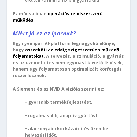
visszacsatolni a fizikai gyártásba.
Ez már valóban
operációs rendszerszerű
működés
.
Miért jó ez az iparnak?
Egy ilyen ipari AI-platform legnagyobb előnye,
hogy
összeköti az eddig szigetszerűen működő
folyamatokat
. A tervezés, a szimuláció, a gyártás
és az üzemeltetés nem egymást követő lépések,
hanem egy folyamatosan optimalizált körforgás
részei lesznek.
A Siemens és az NVIDIA víziója szerint ez:
• gyorsabb termékfejlesztést,
• rugalmasabb, adaptív gyártást,
• alacsonyabb kockázatot és üzembe
helyezési időt,