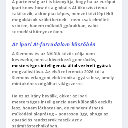
A partnerség azt is bizonyítja, hogy ha az európai
ipari know-how és a globális AI-ökoszisztéma
találkozik, akkor piacképes, nemzetközi léptékű
megoldások születhetnek – nem csak elméleti
szinten, hanem működő gyárakban, valós
termelési környezetben.
Az ipari AI-forradalom küszöbén
A Siemens és az NVIDIA közös célja nem
kevesebb, mint a következő generációs,
mesterséges intelligencia által vezérelt gyárak
megvalósítása. Az első referencia 2026-tól a
Siemens erlangeni elektronikai gyára lesz, amely
mintaként szolgálhat világszerte.
Ha ez az irány beválik, akkor az ipari
mesterséges intelligencia nem különálló eszköz
lesz, hanem láthatatlan, de mindent átható
működési alapréteg – pontosan úgy, ahogy az
operációs rendszerek teszik ezt a
számítástechnikában.