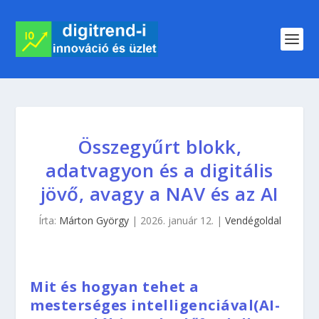
Összegyűrt blokk,
adatvagyon és a digitális
jövő, avagy a NAV és az AI
Írta:
Márton György
|
2026. január 12.
|
Vendégoldal
Mit és hogyan tehet a
mesterséges intelligenciával(AI-