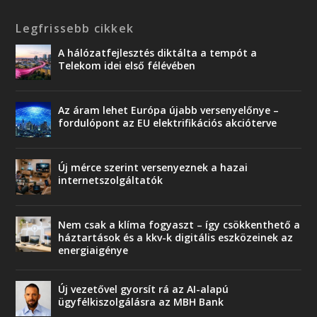
Legfrissebb cikkek
A hálózatfejlesztés diktálta a tempót a
Telekom idei első félévében
Az áram lehet Európa újabb versenyelőnye –
fordulópont az EU elektrifikációs akcióterve
Új mérce szerint versenyeznek a hazai
internetszolgáltatók
Nem csak a klíma fogyaszt – így csökkenthető a
háztartások és a kkv-k digitális eszközeinek az
energiaigénye
Új vezetővel gyorsít rá az AI-alapú
ügyfélkiszolgálásra az MBH Bank