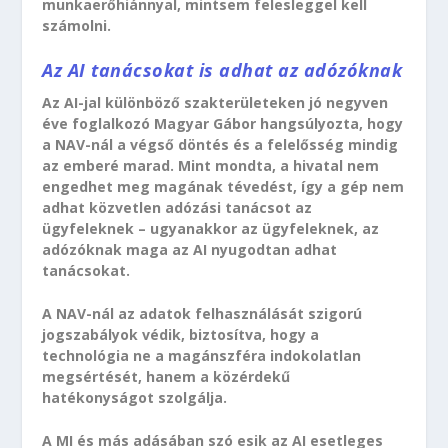
munkaerőhiánnyal, mintsem felesleggel kell
számolni.
Az AI tanácsokat is adhat az adózóknak
Az AI-jal különböző szakterületeken jó negyven
éve foglalkozó Magyar Gábor hangsúlyozta, hogy
a NAV-nál a végső döntés és a felelősség mindig
az emberé marad. Mint mondta, a hivatal nem
engedhet meg magának tévedést, így a gép nem
adhat közvetlen adózási tanácsot az
ügyfeleknek – ugyanakkor az ügyfeleknek, az
adózóknak maga az AI nyugodtan adhat
tanácsokat.
A NAV-nál az adatok felhasználását szigorú
jogszabályok védik, biztosítva, hogy a
technológia ne a magánszféra indokolatlan
megsértését, hanem a közérdekű
hatékonyságot szolgálja.
A MI és más adásában szó esik az AI esetleges