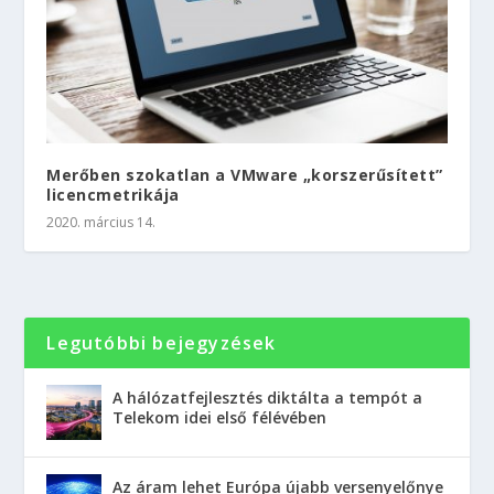
Merőben szokatlan a VMware „korszerűsített”
licencmetrikája
2020. március 14.
Legutóbbi bejegyzések
A hálózatfejlesztés diktálta a tempót a
Telekom idei első félévében
Az áram lehet Európa újabb versenyelőnye