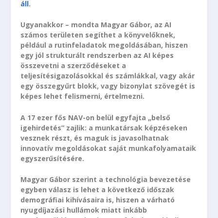
áll
.
Ugyanakkor – mondta Magyar Gábor, az AI
számos területen segíthet a könyvelőknek,
például a rutinfeladatok megoldásában, hiszen
egy jól strukturált rendszerben az AI képes
összevetni a szerződéseket a
teljesítésigazolásokkal és számlákkal, vagy akár
egy összegyűrt blokk, vagy bizonylat szövegét is
képes lehet felismerni, értelmezni.
A 17 ezer fős NAV-on belül egyfajta „belső
igehirdetés” zajlik: a munkatársak képzéseken
vesznek részt, és maguk is javasolhatnak
innovatív megoldásokat saját munkafolyamataik
egyszerűsítésére.
Magyar Gábor szerint a technológia bevezetése
egyben válasz is lehet a következő időszak
demográfiai kihívásaira is, hiszen a várható
nyugdíjazási hullámok miatt inkább