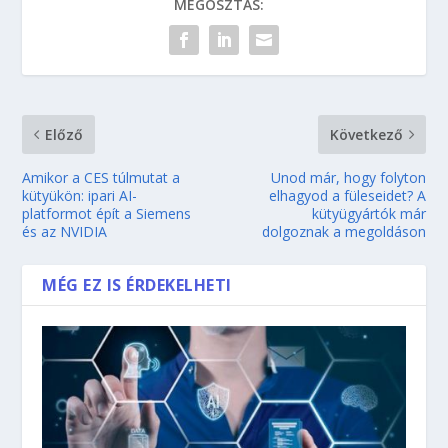
MEGOSZTÁS:
Előző
Következő
Amikor a CES túlmutat a
Unod már, hogy folyton
kütyükön: ipari AI-
elhagyod a füleseidet? A
platformot épít a Siemens
kütyügyártók már
és az NVIDIA
dolgoznak a megoldáson
MÉG EZ IS ÉRDEKELHETI