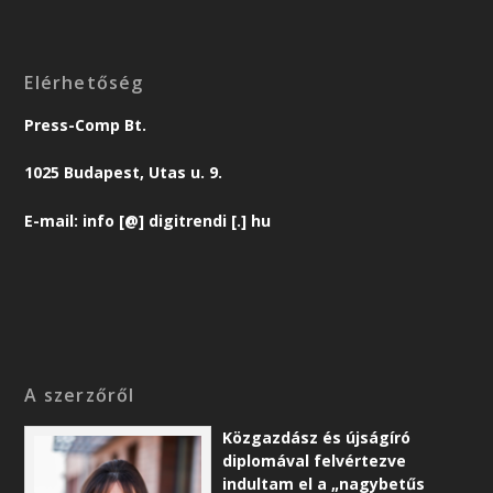
Elérhetőség
Press-Comp Bt.
1025 Budapest, Utas u. 9.
E-mail: info [@] digitrendi [.] hu
A szerzőről
Közgazdász és újságíró
diplomával felvértezve
indultam el a „nagybetűs