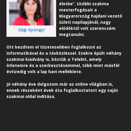
életbe”. Utóbbi szakma
mesterfogásait a
Magyarország hajdani vezető
üzleti napilapjánál, nagy
elődöktől volt szerencsém
Sági Gyöngyi
megtanulni.
Ott kezdtem el tüzetesebben foglalkozni az
informatikával és a távközléssel. Ezekre épült néhány
szakmai kiadvány is, köztük a Telebit, amely
ötletemre és a szerkesztésemmel, több mint másfél
évtizedig volt a lap havi melléklete.
Jó néhány éve dolgozom már az online világban is,
ennek részeként é
vek óta foglalkoztatott egy saját
szakmai oldal indítása.