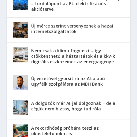
– fordulópont az EU elektrifikációs
akcióterve
Új mérce szerint versenyeznek a hazai
internetszolgáltatók
Nem csak a klíma fogyaszt – így
csökkenthető a háztartások és a kkv-k
digitális eszközeinek az energiaigénye
Új vezetővel gyorsít rá az AI-alapú
ügyfélkiszolgálásra az MBH Bank
A dolgozók már AI-jal dolgoznak – de a
cégük nem biztos, hogy tud róla
A rekordhőség próbára teszi az
okostelefonokat is