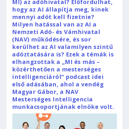
MI) az adóhivatal? Előfordulhat,
hogy az AI állapítja meg, kinek
mennyi adót kell fizetnie?
Milyen hatással van az AI a
Nemzeti Adó- és Vámhivatal
(NAV) működésére, és sor
kerülhet az AI valamilyen szintű
adóztatására is? Ezek a témák is
elhangzottak a „MI és más –
közérthetően a mesterséges
intelligenciáról” podcast idei
első adásában, ahol a vendég
Magyar Gábor, a NAV
Mesterséges Intelligencia
munkacsoportjának elnöke volt.