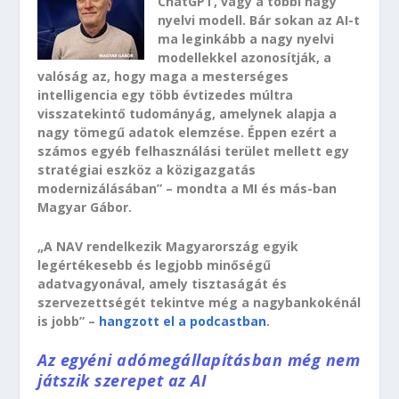
ChatGPT, vagy a többi nagy
nyelvi modell. Bár sokan az AI-t
ma leginkább a nagy nyelvi
modellekkel azonosítják, a
valóság az, hogy maga a mesterséges
intelligencia egy több évtizedes múltra
visszatekintő tudományág, amelynek alapja a
nagy tömegű adatok elemzése. Éppen ezért a
számos egyéb felhasználási terület mellett egy
stratégiai eszköz a közigazgatás
modernizálásában” – mondta a MI és más-ban
Magyar Gábor.
„A NAV rendelkezik Magyarország egyik
legértékesebb és legjobb minőségű
adatvagyonával, amely tisztaságát és
szervezettségét tekintve még a nagybankokénál
is jobb” –
hangzott el a podcastban
.
Az egyéni adómegállapításban még nem
játszik szerepet az AI