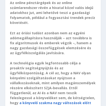
Az online pénztárgépek és az online
számlarendszer révén a hivatal közel valós idejű
adatokhoz jut, ami lehetővé teszi a gazdasági
folyamatok, például a fogyasztási trendek precíz
követését.
Ezt az óriási tudást azonban nem az egyéni
adómegállapításra használják – azt továbbra is
fix algoritmusok és emberek végzik –, hanem a
nagy gazdasági összefüggések elemzésére és
az ügyfélkiszolgálás javítására.
A technológia egyik legfontosabb célja a
proaktív segítségnyújtás és az
ügyfélközpontúság. A cél az, hogy a NAV olyan
kényelmi szolgáltatásokat nyújtson a
vállalkozásoknak, mint amilyen magánszemélyek
részére elkészített SZJA-bevallás. Ettől
függetlenül, az AI és a NAV nem teszik
feleslegessé a könyvelőket sem, de kétségtelen,
hogy
a könyvelő szakma nagy változások előtt