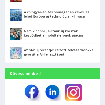
A chipgyár-építés önmagában kevés: ez
lehet Európa új technológiai kihívása
Nem kidobni, javítani: új korszak
kezdődhet a mobiltelefonok piacán
Az SAP új receptje: célzott felvásárlásokkal
gyorsítja AI-fejlesztéseit
Kövess minket!