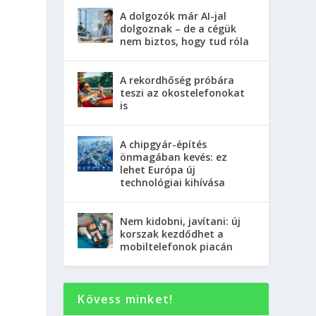
A dolgozók már AI-jal
dolgoznak – de a cégük
nem biztos, hogy tud róla
A rekordhőség próbára
teszi az okostelefonokat
is
A chipgyár-építés
önmagában kevés: ez
lehet Európa új
technológiai kihívása
Nem kidobni, javítani: új
korszak kezdődhet a
mobiltelefonok piacán
Kövess minket!