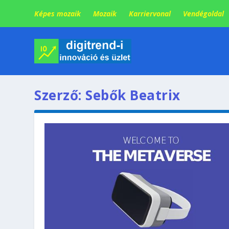
Képes mozaik
Mozaik
Karriervonal
Vendégoldal
Szerző:
Sebők Beatrix