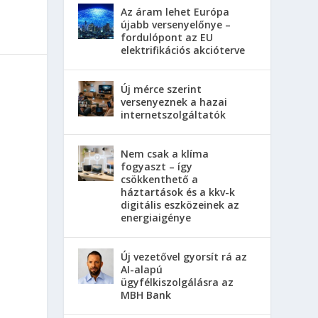
Az áram lehet Európa
újabb versenyelőnye –
fordulópont az EU
elektrifikációs akcióterve
Új mérce szerint
versenyeznek a hazai
internetszolgáltatók
Nem csak a klíma
fogyaszt – így
csökkenthető a
háztartások és a kkv-k
digitális eszközeinek az
energiaigénye
Új vezetővel gyorsít rá az
AI-alapú
ügyfélkiszolgálásra az
MBH Bank