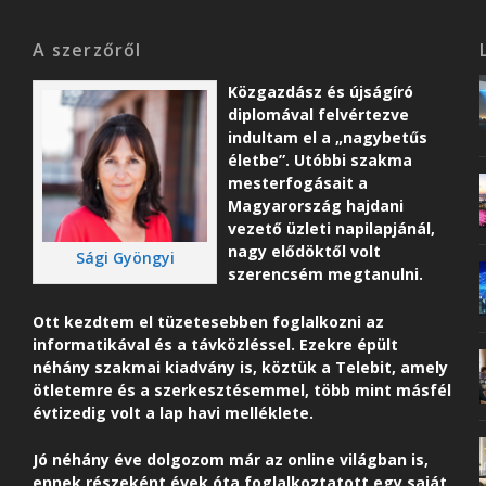
A szerzőről
Közgazdász és újságíró
diplomával felvértezve
indultam el a „nagybetűs
életbe”. Utóbbi szakma
mesterfogásait a
Magyarország hajdani
vezető üzleti napilapjánál,
nagy elődöktől volt
Sági Gyöngyi
szerencsém megtanulni.
Ott kezdtem el tüzetesebben foglalkozni az
informatikával és a távközléssel. Ezekre épült
néhány szakmai kiadvány is, köztük a Telebit, amely
ötletemre és a szerkesztésemmel, több mint másfél
évtizedig volt a lap havi melléklete.
Jó néhány éve dolgozom már az online világban is,
ennek részeként é
vek óta foglalkoztatott egy saját