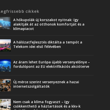
Legfrissebb cikkek
A hőkupolák új korszakot nyitnak: így
alakítják át az otthonok komfortját és a
klímapiacot
A hálózatfejlesztés diktálta a tempót a
Telekom idei első félévében
Az áram lehet Európa újabb versenyelőnye –
fordulópont az EU elektrifikációs akcióterve
Új mérce szerint versenyeznek a hazai
internetszolgáltatók
Nem csak a klíma fogyaszt – így
csökkenthető a háztartások és a kkv-k