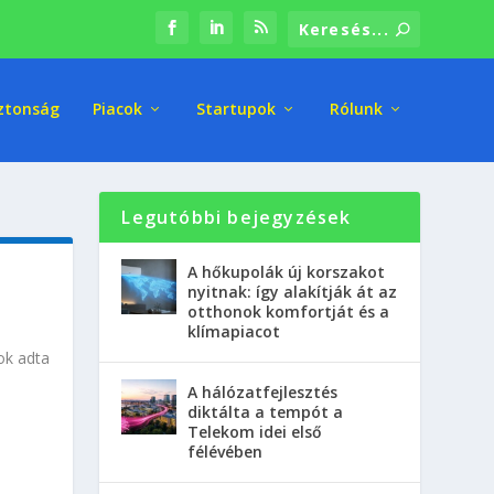
ztonság
Piacok
Startupok
Rólunk
Legutóbbi bejegyzések
A hőkupolák új korszakot
nyitnak: így alakítják át az
otthonok komfortját és a
klímapiacot
ok adta
A hálózatfejlesztés
diktálta a tempót a
Telekom idei első
félévében