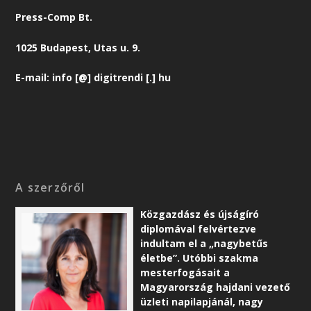
Press-Comp Bt.
1025 Budapest, Utas u. 9.
E-mail: info [@] digitrendi [.] hu
A szerzőről
Közgazdász és újságíró
diplomával felvértezve
indultam el a „nagybetűs
életbe”. Utóbbi szakma
mesterfogásait a
Magyarország hajdani vezető
üzleti napilapjánál, nagy