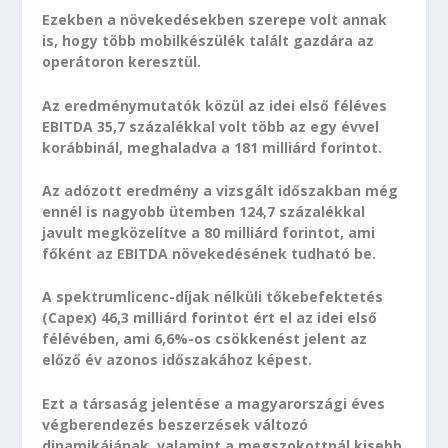
Ezekben a növekedésekben szerepe volt annak
is, hogy több mobilkészülék talált gazdára az
operátoron keresztül.
Az eredménymutatók közül az idei első féléves
EBITDA 35,7 százalékkal volt több az egy évvel
korábbinál, meghaladva a 181 milliárd forintot.
Az adózott eredmény a vizsgált időszakban még
ennél is nagyobb ütemben 124,7 százalékkal
javult megközelítve a 80 milliárd forintot, ami
főként az EBITDA növekedésének tudható be.
A spektrumlicenc-díjak nélküli tőkebefektetés
(Capex) 46,3 milliárd forintot ért el az idei első
félévében, ami 6,6%-os csökkenést jelent az
előző év azonos időszakához képest.
Ezt a társaság jelentése a magyarországi éves
végberendezés beszerzések változó
dinamikájának, valamint a megszokottnál kisebb