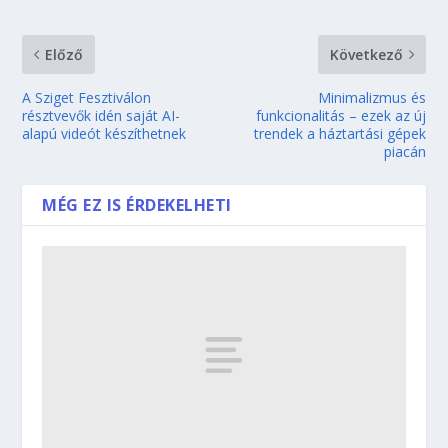
Előző
Következő
A Sziget Fesztiválon
Minimalizmus és
résztvevők idén saját AI-
funkcionalitás – ezek az új
alapú videót készíthetnek
trendek a háztartási gépek
piacán
MÉG EZ IS ÉRDEKELHETI