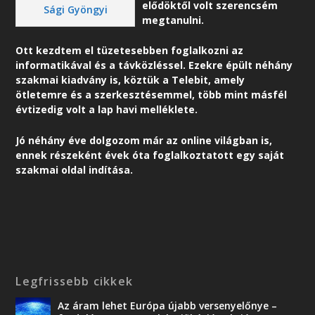
elődöktől volt szerencsém
Sági Gyöngyi
megtanulni.
Ott kezdtem el tüzetesebben foglalkozni az
informatikával és a távközléssel. Ezekre épült néhány
szakmai kiadvány is, köztük a Telebit, amely
ötletemre és a szerkesztésemmel, több mint másfél
évtizedig volt a lap havi melléklete.
Jó néhány éve dolgozom már az online világban is,
ennek részeként é
vek óta foglalkoztatott egy saját
szakmai oldal indítása.
Legfrissebb cikkek
Az áram lehet Európa újabb versenyelőnye –