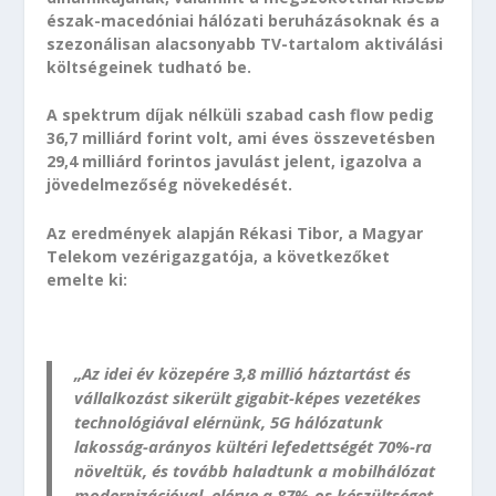
észak-macedóniai hálózati beruházásoknak és a
szezonálisan alacsonyabb TV-tartalom aktiválási
költségeinek tudható be.
A spektrum díjak nélküli szabad cash flow pedig
36,7 milliárd forint volt, ami éves összevetésben
29,4 milliárd forintos javulást jelent, igazolva a
jövedelmezőség növekedését.
Az eredmények alapján Rékasi Tibor, a Magyar
Telekom vezérigazgatója, a következőket
emelte ki:
„Az idei év közepére 3,8 millió háztartást és
vállalkozást sikerült gigabit-képes vezetékes
technológiával elérnünk, 5G hálózatunk
lakosság-arányos kültéri lefedettségét 70%-ra
növeltük, és tovább haladtunk a mobilhálózat
modernizációval, elérve a 87%-os készültséget.