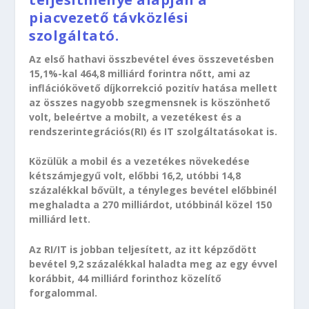
piacvezető távközlési
szolgáltató.
Az első hathavi összbevétel éves összevetésben
15,1%-kal 464,8 milliárd forintra nőtt, ami az
inflációkövető díjkorrekció pozitív hatása mellett
az összes nagyobb szegmensnek is köszönhető
volt, beleértve a mobilt, a vezetékest és a
rendszerintegrációs(RI) és IT szolgáltatásokat is.
Közülük a mobil és a vezetékes növekedése
kétszámjegyű volt, előbbi 16,2, utóbbi 14,8
százalékkal bővült, a tényleges bevétel előbbinél
meghaladta a 270 milliárdot, utóbbinál közel 150
milliárd lett.
Az RI/IT is jobban teljesített, az itt képződött
bevétel 9,2 százalékkal haladta meg az egy évvel
korábbit, 44 milliárd forinthoz közelítő
forgalommal.