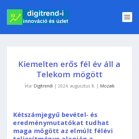
Kiemelten erős fél év áll a
Telekom mögött
Írta:
Digitrendi
|
2024. augusztus 8.
|
Mozaik
Kétszámjegyű bevétel- és
eredménymutatókat tudhat
maga mögött az elmúlt félévi
teljesítménye alapján a