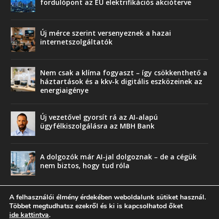
fordulópont az EU elektrifikációs akcióterve
Új mérce szerint versenyeznek a hazai
internetszolgáltatók
Nem csak a klíma fogyaszt – így csökkenthető a
háztartások és a kkv-k digitális eszközeinek az
energiaigénye
Új vezetővel gyorsít rá az AI-alapú
ügyfélkiszolgálásra az MBH Bank
A dolgozók már AI-jal dolgoznak – de a cégük
nem biztos, hogy tud róla
A felhasználói élmény érdekében weboldalunk sütiket használ.
Többet megtudhatsz ezekről és ki is kapcsolhatod őket
ide kattintva
.