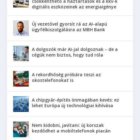
csökkenthető a háztartások és a kkv-k
digitális eszközeinek az energiaigénye
Új vezetővel gyorsít rá az AI-alapú
ügyfélkiszolgálásra az MBH Bank
A dolgozók már AI-jal dolgoznak – de a
cégük nem biztos, hogy tud róla
A rekordhőség próbára teszi az
okostelefonokat is
A chipgyár-építés önmagában kevés: ez
lehet Európa új technológiai kihívása
Nem kidobni, javítani: új korszak
kezdődhet a mobiltelefonok piacán