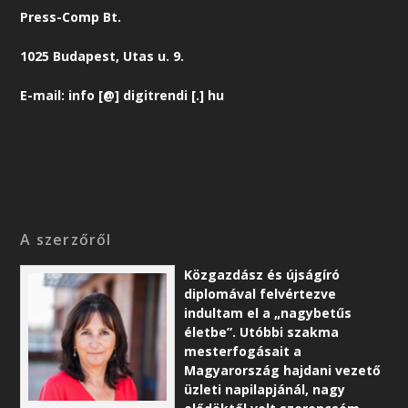
Press-Comp Bt.
1025 Budapest, Utas u. 9.
E-mail: info [@] digitrendi [.] hu
A szerzőről
Közgazdász és újságíró
diplomával felvértezve
indultam el a „nagybetűs
életbe”. Utóbbi szakma
mesterfogásait a
Magyarország hajdani vezető
üzleti napilapjánál, nagy