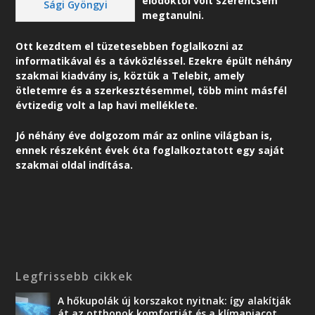
elődöktől volt szerencsém
Sági Gyöngyi
megtanulni.
Ott kezdtem el tüzetesebben foglalkozni az
informatikával és a távközléssel. Ezekre épült néhány
szakmai kiadvány is, köztük a Telebit, amely
ötletemre és a szerkesztésemmel, több mint másfél
évtizedig volt a lap havi melléklete.
Jó néhány éve dolgozom már az online világban is,
ennek részeként é
vek óta foglalkoztatott egy saját
szakmai oldal indítása.
Legfrissebb cikkek
A hőkupolák új korszakot nyitnak: így alakítják
át az otthonok komfortját és a klímapiacot