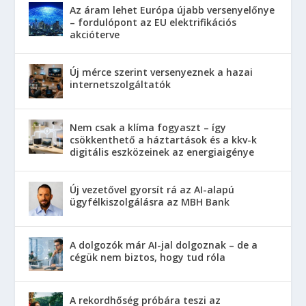
Az áram lehet Európa újabb versenyelőnye
– fordulópont az EU elektrifikációs
akcióterve
Új mérce szerint versenyeznek a hazai
internetszolgáltatók
Nem csak a klíma fogyaszt – így
csökkenthető a háztartások és a kkv-k
digitális eszközeinek az energiaigénye
Új vezetővel gyorsít rá az AI-alapú
ügyfélkiszolgálásra az MBH Bank
A dolgozók már AI-jal dolgoznak – de a
cégük nem biztos, hogy tud róla
A rekordhőség próbára teszi az