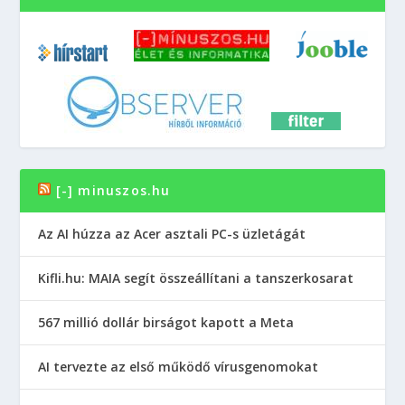
[-] minuszos.hu
Az AI húzza az Acer asztali PC-s üzletágát
Kifli.hu: MAIA segít összeállítani a tanszerkosarat
567 millió dollár birságot kapott a Meta
AI tervezte az első működő vírusgenomokat