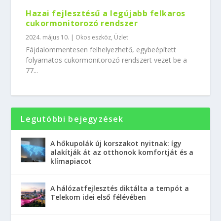
Hazai fejlesztésű a legújabb felkaros
cukormonitorozó rendszer
2024. május 10.
|
Okos eszköz
,
Üzlet
Fájdalommentesen felhelyezhető, egybeépített
folyamatos cukormonitorozó rendszert vezet be a
77...
Legutóbbi bejegyzések
A hőkupolák új korszakot nyitnak: így
alakítják át az otthonok komfortját és a
klímapiacot
A hálózatfejlesztés diktálta a tempót a
Telekom idei első félévében