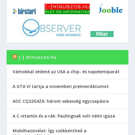
[-] minuszos.hu
Vámokkal védené az USA a chip- és napelemiparát
A GTA VI tartja a novemberi premierdátumot
AOC CQ32G4ZA: három sebesség egycsapásra
A C-vitamin és a rák: Paulingnak volt némi igaza
Mobilhasználat: Így csökkentheő a