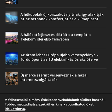
A hőkupolák új korszakot nyitnak: így alakítják
át az otthonok komfortját és a klímapiacot
A hálózatfejlesztés diktálta a tempót a
Telekom idei első félévében
Az áram lehet Európa újabb versenyelőnye –
fordulópont az EU elektrifikációs akcióterve
Új mérce szerint versenyeznek a hazai
internetszolgáltatók
A felhasználói élmény érdekében weboldalunk sütiket használ.
Többet megtudhatsz ezekről és ki is kapcsolhatod őket
ide kattintva
.
© copyright 2018 Press-Comp Bt.