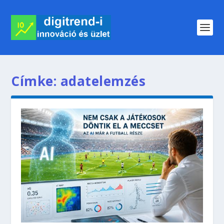
Címke:
adatelemzés