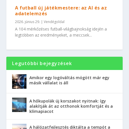
A futball új játékmestere: az AI és az
adatelemzés
2026. június 29.
|
Vendégoldal
A 104 mérkőzéses futball-világbajnokság idején a
legtöbben az eredményeket, a meccsek...
Legutóbbi bejegyzések
Amikor egy logóváltás mögött már egy
másik vállalat is áll
A hőkupolák új korszakot nyitnak: így
alakítják át az otthonok komfortját és a
klímapiacot
A hálózatfejlesztés diktálta a tempót a