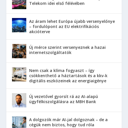
Telekom idei első félévében
Az áram lehet Európa újabb versenyelőnye
– fordulópont az EU elektrifikációs
akcióterve
Új mérce szerint versenyeznek a hazai
internetszolgáltatók
Nem csak a klíma fogyaszt – így
csökkenthető a háztartások és a kkv-k
digitális eszközeinek az energiaigénye
Új vezetővel gyorsít rá az AI-alapú
ügyfélkiszolgálásra az MBH Bank
A dolgozók már AI-jal dolgoznak – de a
cégük nem biztos, hogy tud róla