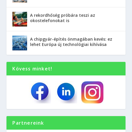
A rekordhőség próbára teszi az
okostelefonokat is
A chipgyár-építés önmagában kevés: ez
lehet Európa új technológiai kihívása
Kövess minket!
Partnereink