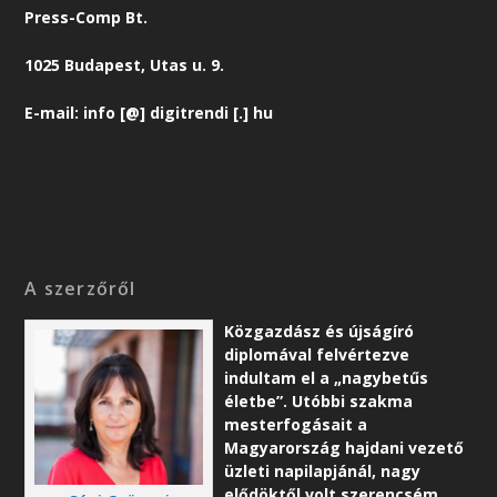
Press-Comp Bt.
1025 Budapest, Utas u. 9.
E-mail: info [@] digitrendi [.] hu
A szerzőről
Közgazdász és újságíró
diplomával felvértezve
indultam el a „nagybetűs
életbe”. Utóbbi szakma
mesterfogásait a
Magyarország hajdani vezető
üzleti napilapjánál, nagy
elődöktől volt szerencsém