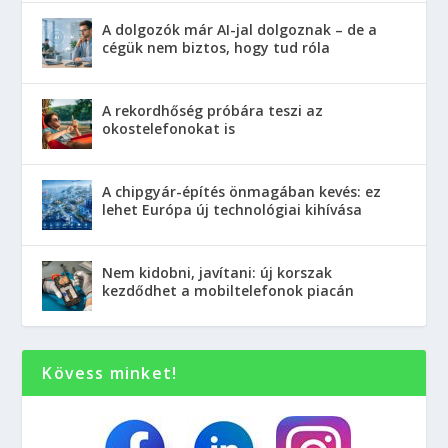
A dolgozók már AI-jal dolgoznak – de a
cégük nem biztos, hogy tud róla
A rekordhőség próbára teszi az
okostelefonokat is
A chipgyár-építés önmagában kevés: ez
lehet Európa új technológiai kihívása
Nem kidobni, javítani: új korszak
kezdődhet a mobiltelefonok piacán
Kövess minket!