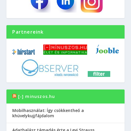
Partnereink
[-] minuszos.hu
Mobilhasználat: Így csökkentheő a
khüvelykujjfájdalom
Adathalász támadás érte a Levi Strauss