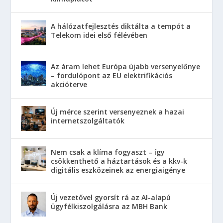
A hálózatfejlesztés diktálta a tempót a
Telekom idei első félévében
Az áram lehet Európa újabb versenyelőnye
– fordulópont az EU elektrifikációs
akcióterve
Új mérce szerint versenyeznek a hazai
internetszolgáltatók
Nem csak a klíma fogyaszt – így
csökkenthető a háztartások és a kkv-k
digitális eszközeinek az energiaigénye
Új vezetővel gyorsít rá az AI-alapú
ügyfélkiszolgálásra az MBH Bank