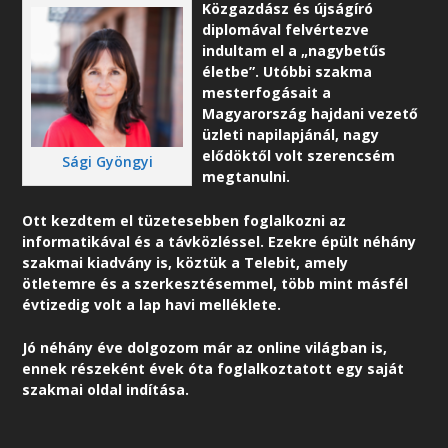
Közgazdász és újságíró
diplomával felvértezve
indultam el a „nagybetűs
életbe”. Utóbbi szakma
mesterfogásait a
Magyarország hajdani vezető
üzleti napilapjánál, nagy
elődöktől volt szerencsém
Sági Gyöngyi
megtanulni.
Ott kezdtem el tüzetesebben foglalkozni az
informatikával és a távközléssel. Ezekre épült néhány
szakmai kiadvány is, köztük a Telebit, amely
ötletemre és a szerkesztésemmel, több mint másfél
évtizedig volt a lap havi melléklete.
Jó néhány éve dolgozom már az online világban is,
ennek részeként é
vek óta foglalkoztatott egy saját
szakmai oldal indítása.