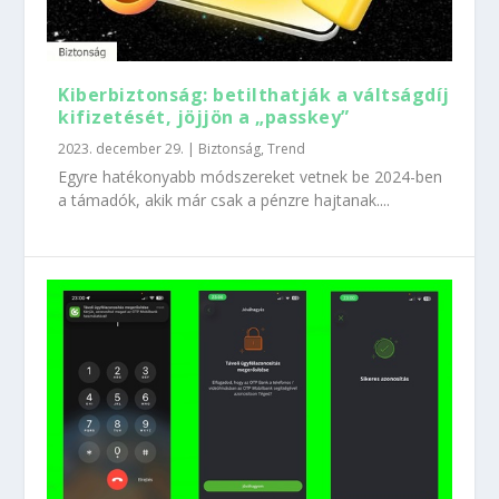
Kiberbiztonság: betilthatják a váltságdíj
kifizetését, jöjjön a „passkey”
2023. december 29.
|
Biztonság
,
Trend
Egyre hatékonyabb módszereket vetnek be 2024-ben
a támadók, akik már csak a pénzre hajtanak....