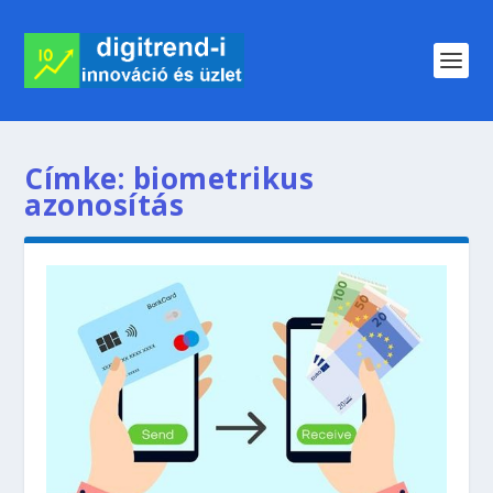
Címke:
biometrikus
azonosítás