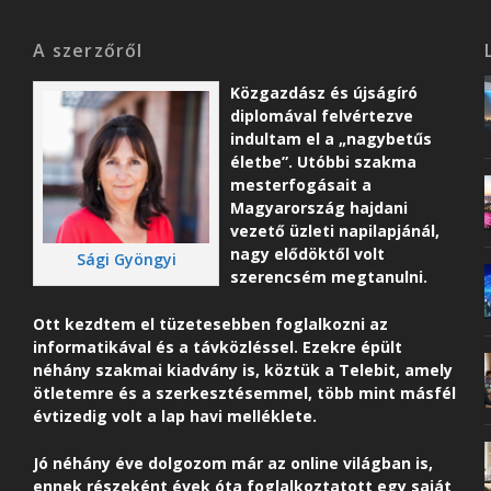
A szerzőről
Közgazdász és újságíró
diplomával felvértezve
indultam el a „nagybetűs
életbe”. Utóbbi szakma
mesterfogásait a
Magyarország hajdani
vezető üzleti napilapjánál,
nagy elődöktől volt
Sági Gyöngyi
szerencsém megtanulni.
Ott kezdtem el tüzetesebben foglalkozni az
informatikával és a távközléssel. Ezekre épült
néhány szakmai kiadvány is, köztük a Telebit, amely
ötletemre és a szerkesztésemmel, több mint másfél
évtizedig volt a lap havi melléklete.
Jó néhány éve dolgozom már az online világban is,
ennek részeként é
vek óta foglalkoztatott egy saját