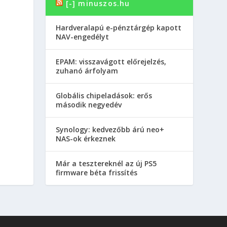
[-] minuszos.hu
Hardveralapú e-pénztárgép kapott
NAV-engedélyt
EPAM: visszavágott előrejelzés,
zuhanó árfolyam
Globális chipeladások: erős
második negyedév
Synology: kedvezőbb árú neo+
NAS-ok érkeznek
Már a tesztereknél az új PS5
firmware béta frissítés