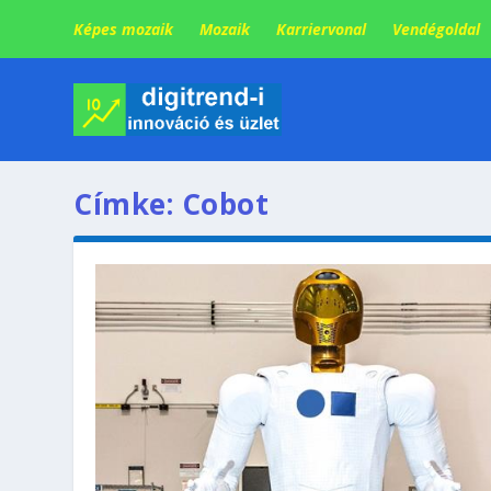
Képes mozaik
Mozaik
Karriervonal
Vendégoldal
Címke:
Cobot