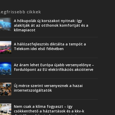
Legfrissebb cikkek
A hőkupolák új korszakot nyitnak: így
alakítják át az otthonok komfortját és a
klímapiacot
A hálózatfejlesztés diktálta a tempót a
Telekom idei első félévében
Az áram lehet Európa újabb versenyelőnye –
fordulópont az EU elektrifikációs akcióterve
Új mérce szerint versenyeznek a hazai
internetszolgáltatók
Nem csak a klíma fogyaszt – így
csökkenthető a háztartások és a kkv-k