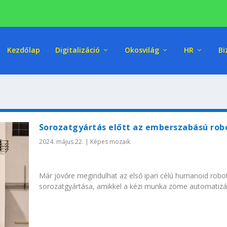
Kezdőlap
Digitalizáció
Okosvilág
HR
Bi
Sorozatgyártás előtt az emberszabású rob
2024. május 22.
|
Képes mozaik
Már jövőre megindulhat az első ipari célú humanoid robo
sorozatgyártása, amikkel a kézi munka zöme automatizá