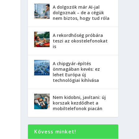
A dolgozók már AI-jal
dolgoznak – de a cégük
nem biztos, hogy tud róla
A rekordhőség próbára
teszi az okostelefonokat
is
A chipgyár-építés
önmagában kevés: ez
lehet Európa új
technológiai kihívása
Nem kidobni, javítani: új
korszak kezdődhet a
mobiltelefonok piacán
Kövess minket!