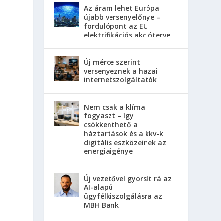
Az áram lehet Európa
újabb versenyelőnye –
fordulópont az EU
elektrifikációs akcióterve
Új mérce szerint
versenyeznek a hazai
internetszolgáltatók
Nem csak a klíma
fogyaszt – így
csökkenthető a
háztartások és a kkv-k
digitális eszközeinek az
energiaigénye
Új vezetővel gyorsít rá az
AI-alapú
ügyfélkiszolgálásra az
MBH Bank