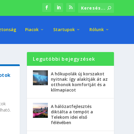
ztonság
Piacok
Startupok
Rólunk
Legutóbbi bejegyzések
A hőkupolák új korszakot
otok
nyitnak: így alakítják át az
otthonok komfortját és a
klímapiacot
tok
A hálózatfejlesztés
lható.
diktálta a tempót a
Telekom idei első
félévében