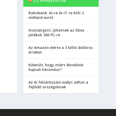
[-] minuszos.hu
Rabobank: AI-ra és IT-re költ 2
milliárd eurót
Kiszivárgott: jöhetnek az Xbox
játékok 360 PC-re
Az Amazon elérte a 3 billió dolláros
értéket
Kiderült, hogy miért ébredünk
hajnali háromkor?
Az AI felzárkózási esélyt adhat a
fejlődő országoknak