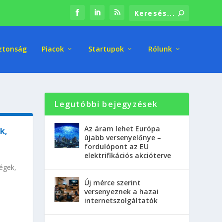
ztonság
Piacok
Startupok
Rólunk
Legutóbbi bejegyzések
Az áram lehet Európa
k,
újabb versenyelőnye –
fordulópont az EU
elektrifikációs akcióterve
égek,
Új mérce szerint
versenyeznek a hazai
internetszolgáltatók