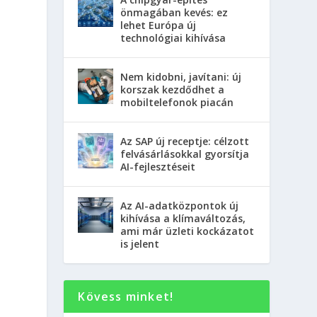
önmagában kevés: ez
lehet Európa új
technológiai kihívása
Nem kidobni, javítani: új
korszak kezdődhet a
mobiltelefonok piacán
Az SAP új receptje: célzott
felvásárlásokkal gyorsítja
AI-fejlesztéseit
Az AI-adatközpontok új
kihívása a klímaváltozás,
ami már üzleti kockázatot
is jelent
Kövess minket!