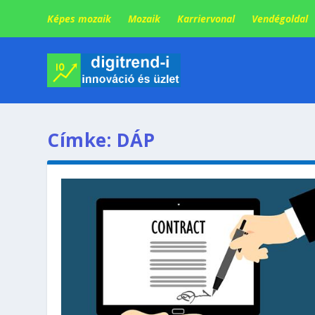
Képes mozaik
Mozaik
Karriervonal
Vendégoldal
Címke:
DÁP