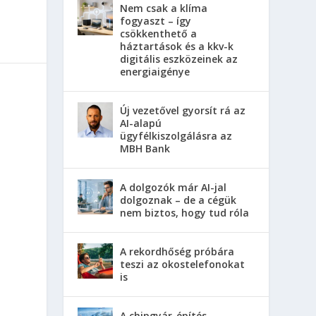
Nem csak a klíma
fogyaszt – így
csökkenthető a
háztartások és a kkv-k
digitális eszközeinek az
energiaigénye
Új vezetővel gyorsít rá az
AI-alapú
ügyfélkiszolgálásra az
MBH Bank
A dolgozók már AI-jal
dolgoznak – de a cégük
nem biztos, hogy tud róla
A rekordhőség próbára
teszi az okostelefonokat
is
A chipgyár-építés