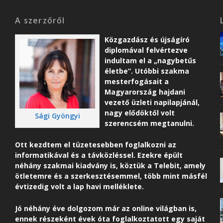
A szerzőről
Közgazdász és újságíró
diplomával felvértezve
indultam el a „nagybetűs
életbe”. Utóbbi szakma
mesterfogásait a
Magyarország hajdani
vezető üzleti napilapjánál,
nagy elődöktől volt
Sági Gyöngyi
szerencsém megtanulni.
Ott kezdtem el tüzetesebben foglalkozni az
informatikával és a távközléssel. Ezekre épült
néhány szakmai kiadvány is, köztük a Telebit, amely
ötletemre és a szerkesztésemmel, több mint másfél
évtizedig volt a lap havi melléklete.
Jó néhány éve dolgozom már az online világban is,
ennek részeként é
vek óta foglalkoztatott egy saját