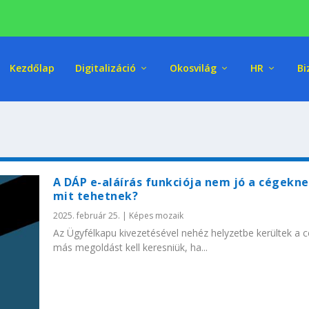
Kezdőlap
Digitalizáció
Okosvilág
HR
Bi
A DÁP e-aláírás funkciója nem jó a cégekne
mit tehetnek?
2025. február 25.
|
Képes mozaik
Az Ügyfélkapu kivezetésével nehéz helyzetbe kerültek a c
más megoldást kell keresniük, ha...