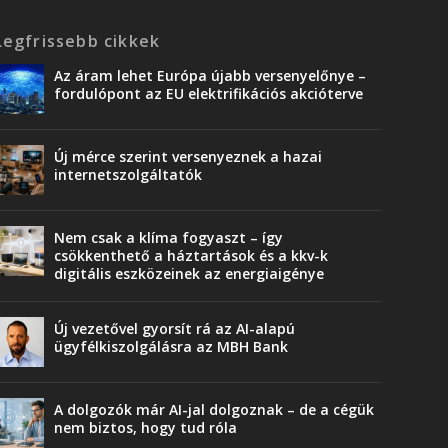
Legfrissebb cikkek
Az áram lehet Európa újabb versenyelőnye –
fordulópont az EU elektrifikációs akcióterve
Új mérce szerint versenyeznek a hazai
internetszolgáltatók
Nem csak a klíma fogyaszt – így
csökkenthető a háztartások és a kkv-k
digitális eszközeinek az energiaigénye
Új vezetővel gyorsít rá az AI-alapú
ügyfélkiszolgálásra az MBH Bank
A dolgozók már AI-jal dolgoznak – de a cégük
nem biztos, hogy tud róla