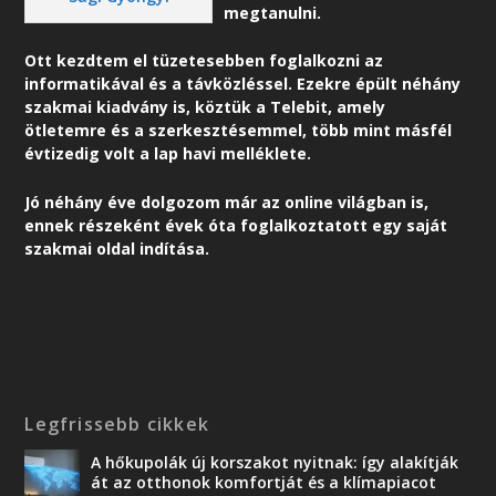
megtanulni.
Ott kezdtem el tüzetesebben foglalkozni az
informatikával és a távközléssel. Ezekre épült néhány
szakmai kiadvány is, köztük a Telebit, amely
ötletemre és a szerkesztésemmel, több mint másfél
évtizedig volt a lap havi melléklete.
Jó néhány éve dolgozom már az online világban is,
ennek részeként é
vek óta foglalkoztatott egy saját
szakmai oldal indítása.
Legfrissebb cikkek
A hőkupolák új korszakot nyitnak: így alakítják
át az otthonok komfortját és a klímapiacot