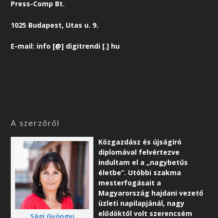
Press-Comp Bt.
1025 Budapest, Utas u. 9.
E-mail: info [@] digitrendi [.] hu
A szerzőről
Közgazdász és újságíró
diplomával felvértezve
indultam el a „nagybetűs
életbe”. Utóbbi szakma
mesterfogásait a
Magyarország hajdani vezető
üzleti napilapjánál, nagy
elődöktől volt szerencsém
Sági Gyöngyi