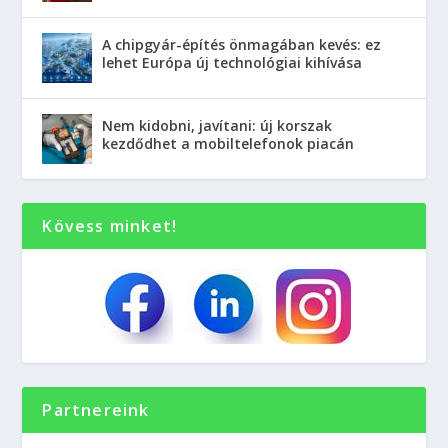
A chipgyár-építés önmagában kevés: ez
lehet Európa új technológiai kihívása
Nem kidobni, javítani: új korszak
kezdődhet a mobiltelefonok piacán
Kövess minket!
Partnereink