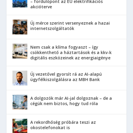
– fordulópont az EU elektrifikációs
akcióterve
Új mérce szerint versenyeznek a hazai
internetszolgáltatók
Nem csak a klíma fogyaszt – így
csökkenthető a háztartások és a kkv-k
digitális eszközeinek az energiaigénye
Új vezetővel gyorsít rá az AI-alapú
ügyfélkiszolgálásra az MBH Bank
A dolgozók már AI-jal dolgoznak – de a
cégük nem biztos, hogy tud róla
A rekordhőség próbára teszi az
okostelefonokat is