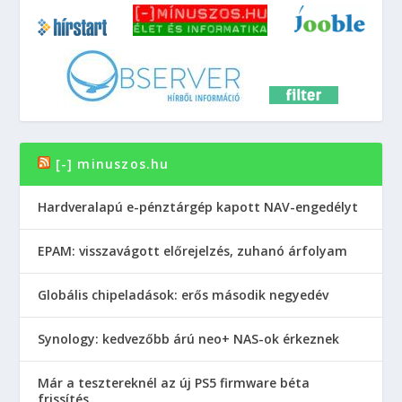
[-] minuszos.hu
Hardveralapú e-pénztárgép kapott NAV-engedélyt
EPAM: visszavágott előrejelzés, zuhanó árfolyam
Globális chipeladások: erős második negyedév
Synology: kedvezőbb árú neo+ NAS-ok érkeznek
Már a tesztereknél az új PS5 firmware béta
frissítés