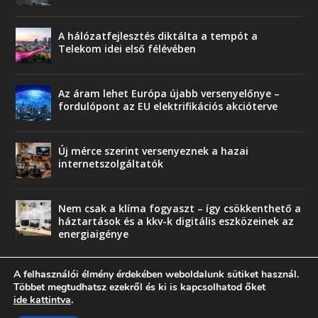
A hálózatfejlesztés diktálta a tempót a
Telekom idei első félévében
Az áram lehet Európa újabb versenyelőnye –
fordulópont az EU elektrifikációs akcióterve
Új mérce szerint versenyeznek a hazai
internetszolgáltatók
Nem csak a klíma fogyaszt – így csökkenthető a
háztartások és a kkv-k digitális eszközeinek az
energiaigénye
A felhasználói élmény érdekében weboldalunk sütiket használ.
Többet megtudhatsz ezekről és ki is kapcsolhatod őket
ide kattintva
.
© copyright 2018 Press-Comp Bt.