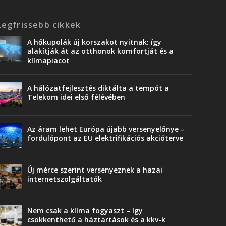
Legfrissebb cikkek
A hőkupolák új korszakot nyitnak: így
alakítják át az otthonok komfortját és a
klímapiacot
A hálózatfejlesztés diktálta a tempót a
Telekom idei első félévében
Az áram lehet Európa újabb versenyelőnye –
fordulópont az EU elektrifikációs akcióterve
Új mérce szerint versenyeznek a hazai
internetszolgáltatók
Nem csak a klíma fogyaszt – így
csökkenthető a háztartások és a kkv-k