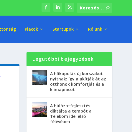
ztonság
Piacok
Startupok
Rólunk
Legutóbbi bejegyzések
A hőkupolák új korszakot
k
nyitnak: így alakítják át az
otthonok komfortját és a
klímapiacot
A hálózatfejlesztés
diktálta a tempót a
Telekom idei első
félévében