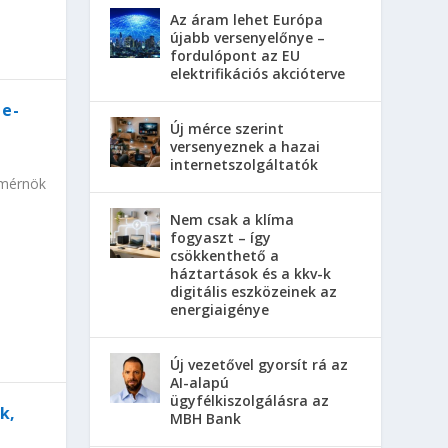
Az áram lehet Európa
újabb versenyelőnye –
fordulópont az EU
elektrifikációs akcióterve
 e-
Új mérce szerint
versenyeznek a hazai
internetszolgáltatók
 mérnök
Nem csak a klíma
fogyaszt – így
csökkenthető a
háztartások és a kkv-k
digitális eszközeinek az
energiaigénye
Új vezetővel gyorsít rá az
AI-alapú
ügyfélkiszolgálásra az
k,
MBH Bank