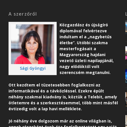
A szerzőről
Közgazdász és újságíró
diplomával felvértezve
indultam el a „nagybetűs
életbe”. Utóbbi szakma
mesterfogásait a
Magyarország hajdani
vezető üzleti napilapjánál,
nagy elődöktől volt
Sági Gyöngyi
szerencsém megtanulni.
Ott kezdtem el tüzetesebben foglalkozni az
informatikával és a távközléssel. Ezekre épült
néhány szakmai kiadvány is, köztük a Telebit, amely
ötletemre és a szerkesztésemmel, több mint másfél
évtizedig volt a lap havi melléklete.
Jó néhány éve dolgozom már az online világban is,
ennek részeként é
vek óta foglalkoztatott egy saját