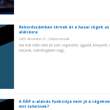
Rekordszámban térnek át a hazai cégek az
aláírásra
2025. december 31.
|
Képes mozaik
Ma már több mint 60 ezer cégvezető, ügyvéd, könyvelő,
használ, számítógépén vagy...
A DÁP e-aláírás funkciója nem jó a cégekne
mit tehetnek?