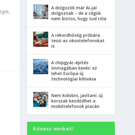
A dolgozók már AI-jal
égek,
dolgoznak – de a cégük
nem biztos, hogy tud róla
A rekordhőség próbára
teszi az okostelefonokat
is
A chipgyár-építés
önmagában kevés: ez
lehet Európa új
technológiai kihívása
Nem kidobni, javítani: új
korszak kezdődhet a
mobiltelefonok piacán
Kövess minket!