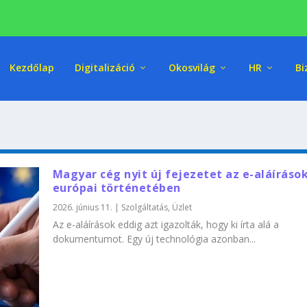
Kezdőlap
Digitalizáció
Okosvilág
HR
Bi
Magyar cég nyit új fejezetet az e-aláíráso
európai történetében
2026. június 11.
|
Szolgáltatás
,
Üzlet
Az e-aláírások eddig azt igazolták, hogy ki írta alá a
dokumentumot. Egy új technológia azonban...