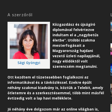
A szerzőről
Közgazdász és újságíró
diplomával felvértezve
indultam el a „nagybetűs
életbe”. Utóbbi szakma
mesterfogásait a
Magyarország hajdani
vezető üzleti napilapjánál,
nagy elődöktől volt
Sági Gyöngyi
szerencsém megtanulni.
Ott kezdtem el tüzetesebben foglalkozni az
informatikával és a távközléssel. Ezekre épült
néhány szakmai kiadvány is, köztük a Telebit, amely
ötletemre és a szerkesztésemmel, több mint másfél
évtizedig volt a lap havi melléklete.
Jó néhány éve dolgozom már az online világban is,