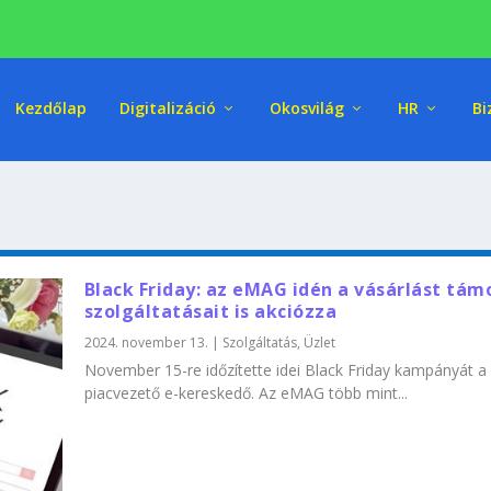
Kezdőlap
Digitalizáció
Okosvilág
HR
Bi
Black Friday: az eMAG idén a vásárlást tá
szolgáltatásait is akciózza
2024. november 13.
|
Szolgáltatás
,
Üzlet
November 15-re időzítette idei Black Friday kampányát a
piacvezető e-kereskedő. Az eMAG több mint...