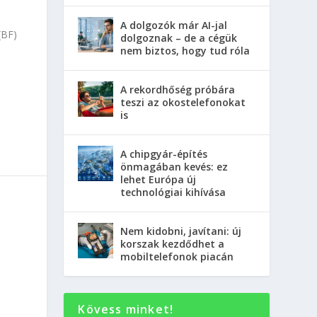
A dolgozók már AI-jal
(BF)
dolgoznak – de a cégük
nem biztos, hogy tud róla
A rekordhőség próbára
teszi az okostelefonokat
is
A chipgyár-építés
önmagában kevés: ez
lehet Európa új
technológiai kihívása
Nem kidobni, javítani: új
korszak kezdődhet a
mobiltelefonok piacán
Kövess minket!