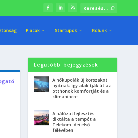
ztonság
Piacok
Startupok
Rólunk
Legutóbbi bejegyzések
A hőkupolák új korszakot
mogató
nyitnak: így alakítják át az
otthonok komfortját és a
klímapiacot
A hálózatfejlesztés
diktálta a tempót a
Telekom idei első
félévében