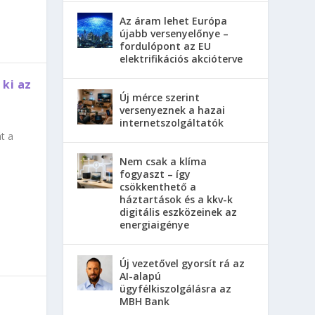
Az áram lehet Európa
újabb versenyelőnye –
fordulópont az EU
elektrifikációs akcióterve
 ki az
Új mérce szerint
versenyeznek a hazai
internetszolgáltatók
t a
Nem csak a klíma
fogyaszt – így
csökkenthető a
háztartások és a kkv-k
digitális eszközeinek az
energiaigénye
Új vezetővel gyorsít rá az
AI-alapú
ügyfélkiszolgálásra az
MBH Bank