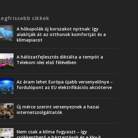
Legfrissebb cikkek
A hőkupolák új korszakot nyitnak: így
alakítják át az otthonok komfortját és a
klímapiacot
A hálózatfejlesztés diktálta a tempót a
Telekom idei első félévében
Az áram lehet Európa újabb versenyelőnye –
fordulópont az EU elektrifikációs akcióterve
Új mérce szerint versenyeznek a hazai
internetszolgáltatók
Nem csak a klíma fogyaszt – így
csökkenthető a háztartások és a kkv-k