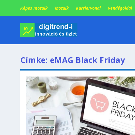
Képes mozaik
Mozaik
Karriervonal
Vendégoldal
Címke:
eMAG Black Friday