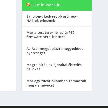
[-] minuszos.hu
Synology: kedvezőbb árú neo+
NAS-ok érkeznek
Már a tesztereknél az új PS5
firmware béta frissítés
Az Acer megduplázta negyedéves
nyereségét
Megtalálták az éjszakai ébredés
ősi okát
Már egy tucat államban támadtak
meg vízműveket