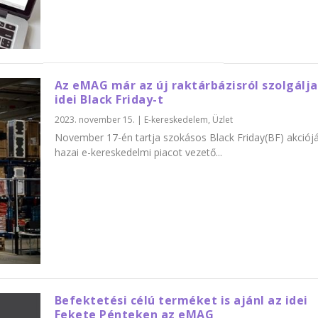
Az eMAG már az új raktárbázisról szolgálja
idei Black Friday-t
2023. november 15.
|
E-kereskedelem
,
Üzlet
November 17-én tartja szokásos Black Friday(BF) akciójá
hazai e-kereskedelmi piacot vezető...
Befektetési célú terméket is ajánl az idei
Fekete Pénteken az eMAG