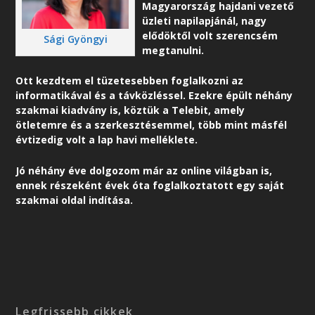
Magyarország hajdani vezető
üzleti napilapjánál, nagy
elődöktől volt szerencsém
Sági Gyöngyi
megtanulni.
Ott kezdtem el tüzetesebben foglalkozni az
informatikával és a távközléssel. Ezekre épült néhány
szakmai kiadvány is, köztük a Telebit, amely
ötletemre és a szerkesztésemmel, több mint másfél
évtizedig volt a lap havi melléklete.
Jó néhány éve dolgozom már az online világban is,
ennek részeként é
vek óta foglalkoztatott egy saját
szakmai oldal indítása.
Legfrissebb cikkek