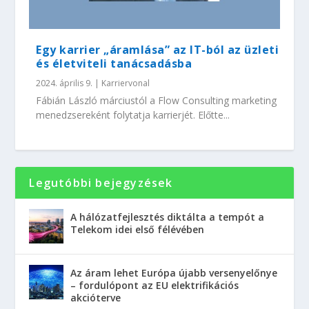
Egy karrier „áramlása” az IT-ból az üzleti
és életviteli tanácsadásba
2024. április 9.
|
Karriervonal
Fábián László márciustól a Flow Consulting marketing
menedzsereként folytatja karrierjét. Előtte...
Legutóbbi bejegyzések
A hálózatfejlesztés diktálta a tempót a
Telekom idei első félévében
Az áram lehet Európa újabb versenyelőnye
– fordulópont az EU elektrifikációs
akcióterve