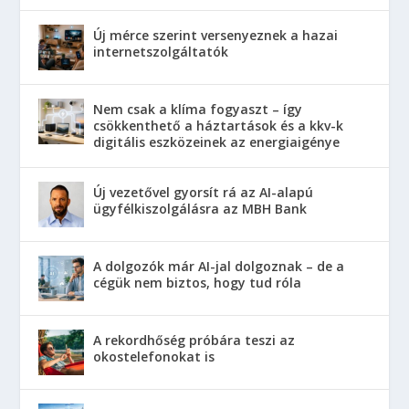
Új mérce szerint versenyeznek a hazai
internetszolgáltatók
Nem csak a klíma fogyaszt – így
csökkenthető a háztartások és a kkv-k
digitális eszközeinek az energiaigénye
Új vezetővel gyorsít rá az AI-alapú
ügyfélkiszolgálásra az MBH Bank
A dolgozók már AI-jal dolgoznak – de a
cégük nem biztos, hogy tud róla
A rekordhőség próbára teszi az
okostelefonokat is