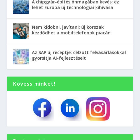
A chipgyár-építés önmagában kevés: ez
lehet Európa új technológiai kihívása
Nem kidobni, javítani: új korszak
kezdődhet a mobiltelefonok piacán
Az SAP új receptje: célzott felvásárlásokkal
gyorsítja AI-fejlesztéseit
Kövess minket!