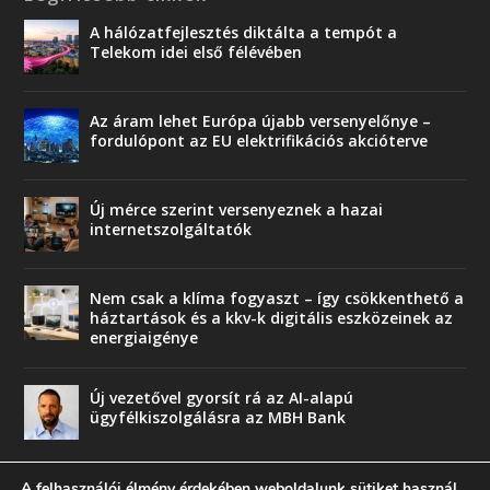
A hálózatfejlesztés diktálta a tempót a
Telekom idei első félévében
Az áram lehet Európa újabb versenyelőnye –
fordulópont az EU elektrifikációs akcióterve
Új mérce szerint versenyeznek a hazai
internetszolgáltatók
Nem csak a klíma fogyaszt – így csökkenthető a
háztartások és a kkv-k digitális eszközeinek az
energiaigénye
Új vezetővel gyorsít rá az AI-alapú
ügyfélkiszolgálásra az MBH Bank
A felhasználói élmény érdekében weboldalunk sütiket használ.