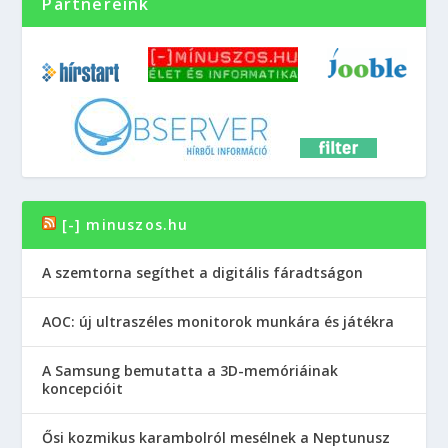
Partnereink
[-] minuszos.hu
A szemtorna segíthet a digitális fáradtságon
AOC: új ultraszéles monitorok munkára és játékra
A Samsung bemutatta a 3D-memóriáinak
koncepcióit
Ősi kozmikus karambolról mesélnek a Neptunusz