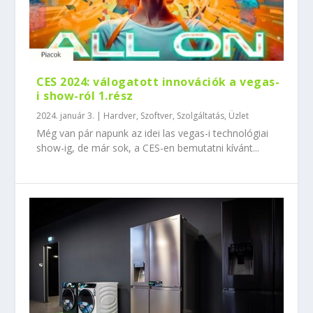
CES 2024: válogatott innovációk a vegas-
i show-ról 1.rész
2024. január 3.
|
Hardver
,
Szoftver
,
Szolgáltatás
,
Üzlet
Még van pár napunk az idei las vegas-i technológiai
show-ig, de már sok, a CES-en bemutatni kívánt...