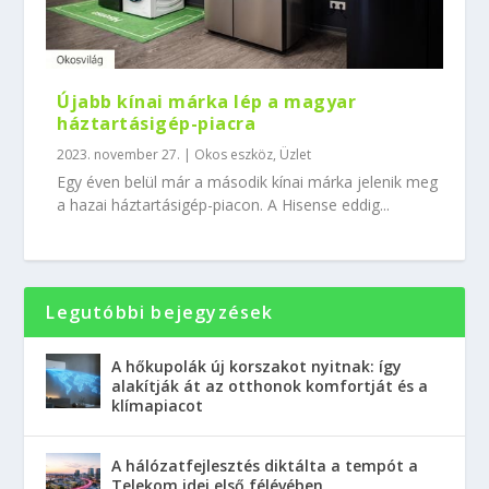
Újabb kínai márka lép a magyar
háztartásigép-piacra
2023. november 27.
|
Okos eszköz
,
Üzlet
Egy éven belül már a második kínai márka jelenik meg
a hazai háztartásigép-piacon. A Hisense eddig...
Legutóbbi bejegyzések
A hőkupolák új korszakot nyitnak: így
alakítják át az otthonok komfortját és a
klímapiacot
A hálózatfejlesztés diktálta a tempót a
Telekom idei első félévében