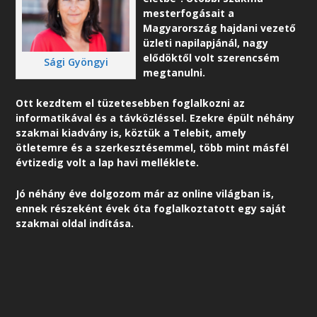
mesterfogásait a
Magyarország hajdani vezető
üzleti napilapjánál, nagy
elődöktől volt szerencsém
Sági Gyöngyi
megtanulni.
Ott kezdtem el tüzetesebben foglalkozni az
informatikával és a távközléssel. Ezekre épült néhány
szakmai kiadvány is, köztük a Telebit, amely
ötletemre és a szerkesztésemmel, több mint másfél
évtizedig volt a lap havi melléklete.
Jó néhány éve dolgozom már az online világban is,
ennek részeként é
vek óta foglalkoztatott egy saját
szakmai oldal indítása.