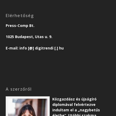
Elérhetőség
Press-Comp Bt.
1025 Budapest, Utas u. 9.
E-mail: info [@] digitrendi [.] hu
A szerzőről
Közgazdász és újságíró
diplomával felvértezve
indultam el a „nagybetűs
életbe”. Utóbbi szakma