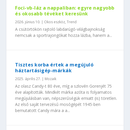
Foci-vb-láz a nappaliban: egyre nagyobb
és okosabb tévéket keresünk
2026. június 10.
|
Okos eszköz
,
Trend
A csütörtökön rajtoló labdarúgó-világbajnokság
nemcsak a sportrajongókat hozza lázba, hanem a...
Tisztes korba értek a megújuló
háztartásigép-márkák
2025. április 27.
|
Mozaik
Az olasz Candy-t 80 éve, míg a szlovén Gorenjét 75
éve alapították. Mindkét márka azóta is folyamatos
megújulásban van, népszerűségük emiatt (is) töretlen.
Az első saját tervezésű mosógépét 1945-ben
bemutatott Candy mára a a...