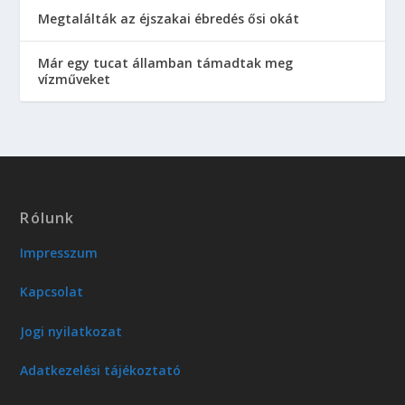
Megtalálták az éjszakai ébredés ősi okát
Már egy tucat államban támadtak meg
vízműveket
Rólunk
Impresszum
Kapcsolat
Jogi nyilatkozat
Adatkezelési tájékoztató