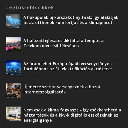
Legfrissebb cikkek
A hőkupolák új korszakot nyitnak: így alakítják
át az otthonok komfortját és a klímapiacot
A hálózatfejlesztés diktálta a tempót a
Telekom idei első félévében
Az áram lehet Európa újabb versenyelőnye –
fordulópont az EU elektrifikációs akcióterve
Új mérce szerint versenyeznek a hazai
internetszolgáltatók
Nem csak a klíma fogyaszt – így csökkenthető a
háztartások és a kkv-k digitális eszközeinek az
energiaigénye