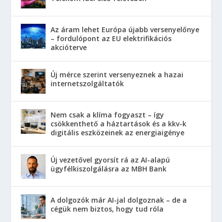
Az áram lehet Európa újabb versenyelőnye
– fordulópont az EU elektrifikációs
akcióterve
Új mérce szerint versenyeznek a hazai
internetszolgáltatók
Nem csak a klíma fogyaszt – így
csökkenthető a háztartások és a kkv-k
digitális eszközeinek az energiaigénye
Új vezetővel gyorsít rá az AI-alapú
ügyfélkiszolgálásra az MBH Bank
A dolgozók már AI-jal dolgoznak – de a
cégük nem biztos, hogy tud róla