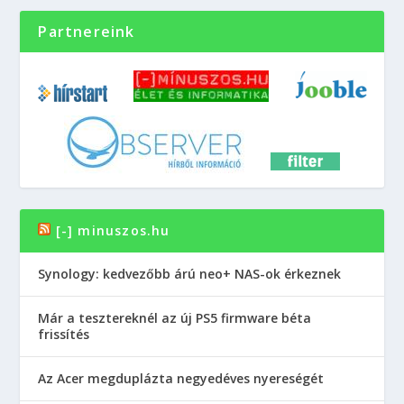
Partnereink
[-] minuszos.hu
Synology: kedvezőbb árú neo+ NAS-ok érkeznek
Már a tesztereknél az új PS5 firmware béta
frissítés
Az Acer megduplázta negyedéves nyereségét