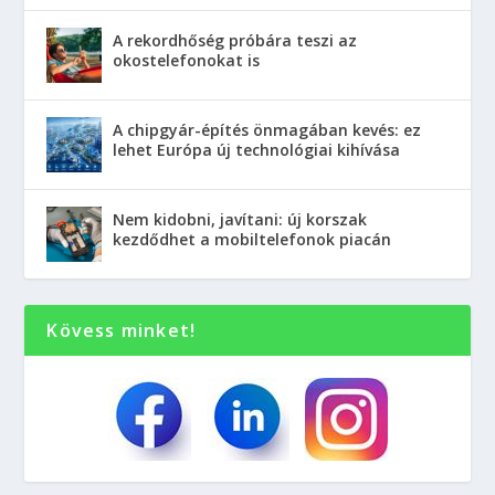
A rekordhőség próbára teszi az
okostelefonokat is
A chipgyár-építés önmagában kevés: ez
lehet Európa új technológiai kihívása
Nem kidobni, javítani: új korszak
kezdődhet a mobiltelefonok piacán
Kövess minket!