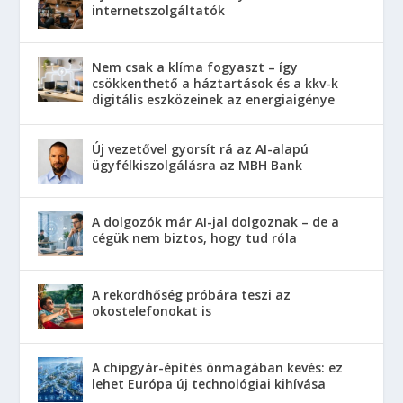
internetszolgáltatók
Nem csak a klíma fogyaszt – így
csökkenthető a háztartások és a kkv-k
digitális eszközeinek az energiaigénye
Új vezetővel gyorsít rá az AI-alapú
ügyfélkiszolgálásra az MBH Bank
A dolgozók már AI-jal dolgoznak – de a
cégük nem biztos, hogy tud róla
A rekordhőség próbára teszi az
okostelefonokat is
A chipgyár-építés önmagában kevés: ez
lehet Európa új technológiai kihívása