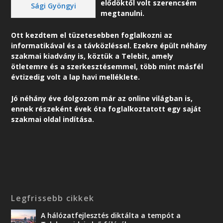
elődöktől volt szerencsém
Sági Gyöngyi
megtanulni.
Ott kezdtem el tüzetesebben foglalkozni az
informatikával és a távközléssel. Ezekre épült néhány
szakmai kiadvány is, köztük a Telebit, amely
ötletemre és a szerkesztésemmel, több mint másfél
évtizedig volt a lap havi melléklete.
Jó néhány éve dolgozom már az online világban is,
ennek részeként é
vek óta foglalkoztatott egy saját
szakmai oldal indítása.
Legfrissebb cikkek
A hálózatfejlesztés diktálta a tempót a