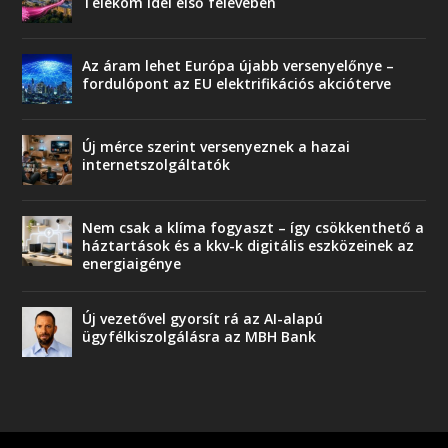
Telekom idei első félévében
Az áram lehet Európa újabb versenyelőnye –
fordulópont az EU elektrifikációs akcióterve
Új mérce szerint versenyeznek a hazai
internetszolgáltatók
Nem csak a klíma fogyaszt – így csökkenthető a
háztartások és a kkv-k digitális eszközeinek az
energiaigénye
Új vezetővel gyorsít rá az AI-alapú
ügyfélkiszolgálásra az MBH Bank