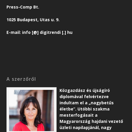
Press-Comp Bt.
1025 Budapest, Utas u. 9.
E-mail: info [@] digitrendi [.] hu
A szerzőről
Közgazdász és újságíró
diplomával felvértezve
indultam el a „nagybetűs
életbe”. Utóbbi szakma
mesterfogásait a
Magyarország hajdani vezető
üzleti napilapjánál, nagy