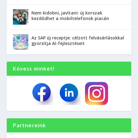
Nem kidobni, javítani: új korszak
kezdődhet a mobiltelefonok piacán
Az SAP új receptje: célzott felvásárlásokkal
gyorsítja AI-fejlesztéseit
Kövess minket!
Partnereink