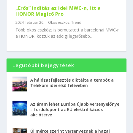
„Erős” indítás az idei MWC-n, itt a
HONOR Magic6 Pro
2024. február 26.
|
Okos eszköz
,
Trend
Több okos eszközt is bemutatott a barcelonai MWC-n
a HONOR, köztük az eddigi legerősebb...
Legutóbbi bejegyzések
A hálózatfejlesztés diktálta a tempót a
Telekom idei első félévében
Az áram lehet Európa újabb versenyelőnye
– fordulópont az EU elektrifikációs
akcióterve
Új mérce szerint versenyeznek a hazai