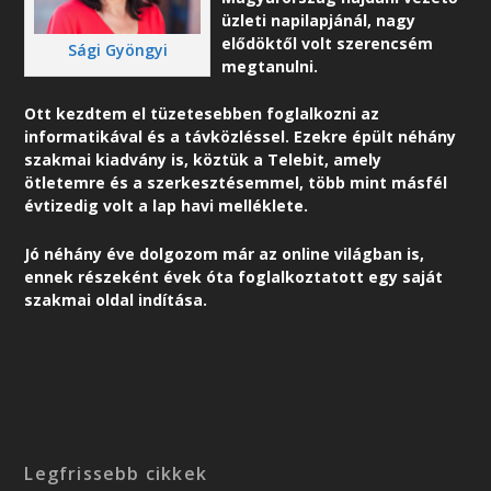
üzleti napilapjánál, nagy
elődöktől volt szerencsém
Sági Gyöngyi
megtanulni.
Ott kezdtem el tüzetesebben foglalkozni az
informatikával és a távközléssel. Ezekre épült néhány
szakmai kiadvány is, köztük a Telebit, amely
ötletemre és a szerkesztésemmel, több mint másfél
évtizedig volt a lap havi melléklete.
Jó néhány éve dolgozom már az online világban is,
ennek részeként é
vek óta foglalkoztatott egy saját
szakmai oldal indítása.
Legfrissebb cikkek