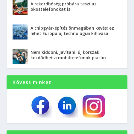
A rekordhőség próbára teszi az
okostelefonokat is
A chipgyár-építés önmagában kevés: ez
lehet Európa új technológiai kihívása
Nem kidobni, javítani: új korszak
kezdődhet a mobiltelefonok piacán
Kövess minket!