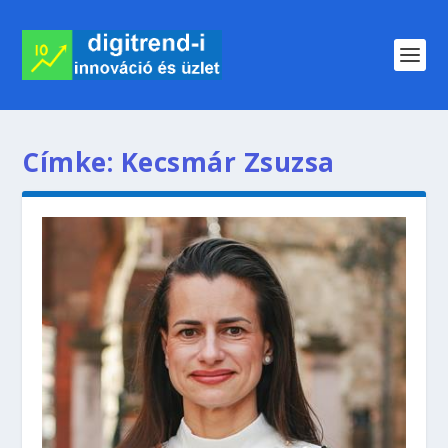
Címke:
Kecsmár Zsuzsa