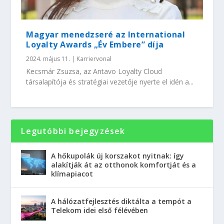
Magyar menedzseré az International
Loyalty Awards „Év Embere” díja
2024. május 11.
|
Karriervonal
Kecsmár Zsuzsa, az Antavo Loyalty Cloud
társalapítója és stratégiai vezetője nyerte el idén a...
Legutóbbi bejegyzések
A hőkupolák új korszakot nyitnak: így
alakítják át az otthonok komfortját és a
klímapiacot
A hálózatfejlesztés diktálta a tempót a
Telekom idei első félévében