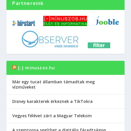
Partnereink
[-] minuszos.hu
Már egy tucat államban támadtak meg
vízműveket
Disney karakterek érkeznek a TikTokra
Vegyes félévet zárt a Magyar Telekom
A szemtorna segíthet a digitális fáradtságon