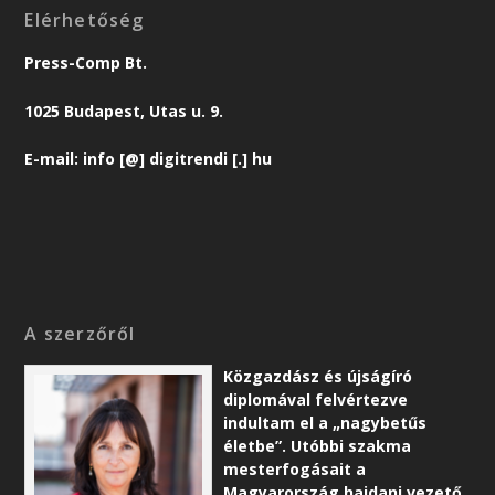
Elérhetőség
Press-Comp Bt.
1025 Budapest, Utas u. 9.
E-mail: info [@] digitrendi [.] hu
A szerzőről
Közgazdász és újságíró
diplomával felvértezve
indultam el a „nagybetűs
életbe”. Utóbbi szakma
mesterfogásait a
Magyarország hajdani vezető