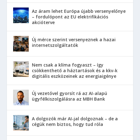
Az áram lehet Európa újabb versenyelőnye
– fordulópont az EU elektrifikációs
akcióterve
Új mérce szerint versenyeznek a hazai
internetszolgáltatók
Nem csak a klíma fogyaszt – így
csökkenthető a háztartások és a kkv-k
digitális eszközeinek az energiaigénye
Új vezetővel gyorsít rá az AI-alapú
ügyfélkiszolgálásra az MBH Bank
A dolgozók már AI-jal dolgoznak – de a
cégük nem biztos, hogy tud róla