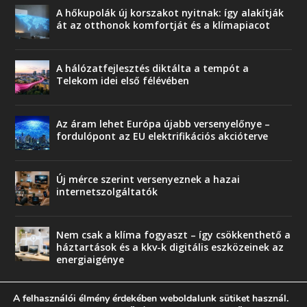
A hőkupolák új korszakot nyitnak: így alakítják
át az otthonok komfortját és a klímapiacot
A hálózatfejlesztés diktálta a tempót a
Telekom idei első félévében
Az áram lehet Európa újabb versenyelőnye –
fordulópont az EU elektrifikációs akcióterve
Új mérce szerint versenyeznek a hazai
internetszolgáltatók
Nem csak a klíma fogyaszt – így csökkenthető a
háztartások és a kkv-k digitális eszközeinek az
energiaigénye
A felhasználói élmény érdekében weboldalunk sütiket használ.