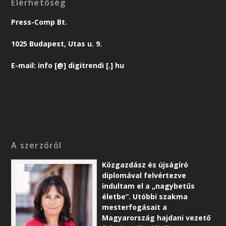
Elérhetőség
Press-Comp Bt.
1025 Budapest, Utas u. 9.
E-mail: info [@] digitrendi [.] hu
A szerzőről
Közgazdász és újságíró
diplomával felvértezve
indultam el a „nagybetűs
életbe”. Utóbbi szakma
mesterfogásait a
Magyarország hajdani vezető