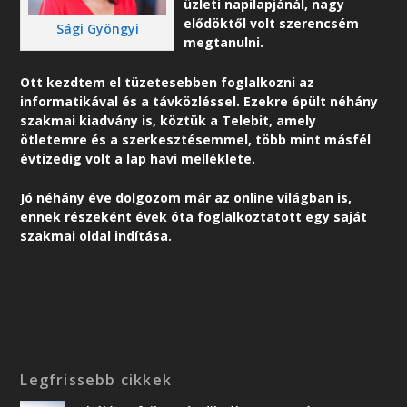
üzleti napilapjánál, nagy
elődöktől volt szerencsém
Sági Gyöngyi
megtanulni.
Ott kezdtem el tüzetesebben foglalkozni az
informatikával és a távközléssel. Ezekre épült néhány
szakmai kiadvány is, köztük a Telebit, amely
ötletemre és a szerkesztésemmel, több mint másfél
évtizedig volt a lap havi melléklete.
Jó néhány éve dolgozom már az online világban is,
ennek részeként é
vek óta foglalkoztatott egy saját
szakmai oldal indítása.
Legfrissebb cikkek