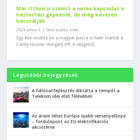
Már itthon is számít a netes kapcsolat a
háztartási gépeknél, de még kevesen
használják
2024. június 3.
|
Okos eszköz
,
Üzlet
Egy éve vezette be a magyar piacra a Haier márkát a
Candy Hoover Hungary Kft. A világelső...
Legutóbbi bejegyzések
A hálózatfejlesztés diktálta a tempót a
Telekom idei első félévében
Az áram lehet Európa újabb versenyelőnye
– fordulópont az EU elektrifikációs
akcióterve