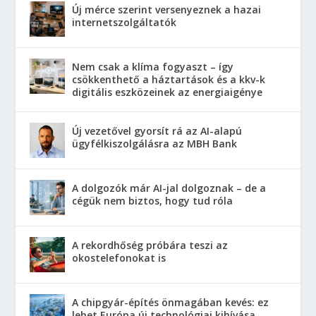
Új mérce szerint versenyeznek a hazai
internetszolgáltatók
Nem csak a klíma fogyaszt – így
csökkenthető a háztartások és a kkv-k
digitális eszközeinek az energiaigénye
Új vezetővel gyorsít rá az AI-alapú
ügyfélkiszolgálásra az MBH Bank
A dolgozók már AI-jal dolgoznak – de a
cégük nem biztos, hogy tud róla
A rekordhőség próbára teszi az
okostelefonokat is
A chipgyár-építés önmagában kevés: ez
lehet Európa új technológiai kihívása