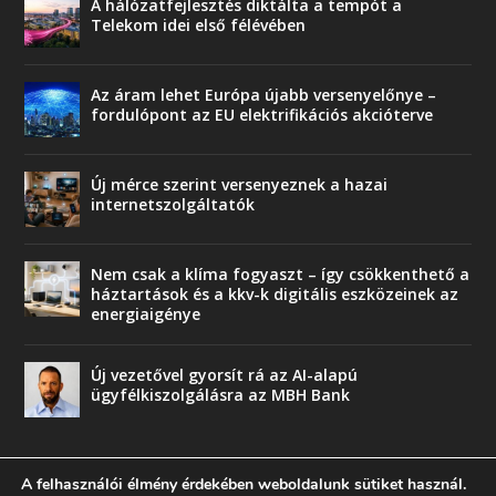
A hálózatfejlesztés diktálta a tempót a
Telekom idei első félévében
Az áram lehet Európa újabb versenyelőnye –
fordulópont az EU elektrifikációs akcióterve
Új mérce szerint versenyeznek a hazai
internetszolgáltatók
Nem csak a klíma fogyaszt – így csökkenthető a
háztartások és a kkv-k digitális eszközeinek az
energiaigénye
Új vezetővel gyorsít rá az AI-alapú
ügyfélkiszolgálásra az MBH Bank
A felhasználói élmény érdekében weboldalunk sütiket használ.