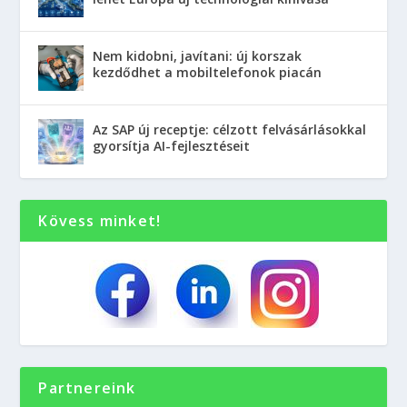
Nem kidobni, javítani: új korszak
kezdődhet a mobiltelefonok piacán
Az SAP új receptje: célzott felvásárlásokkal
gyorsítja AI-fejlesztéseit
Kövess minket!
Partnereink