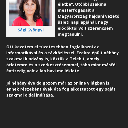
életbe”. Utóbbi szakma
mesterfogásait a
Magyarország hajdani vezető
üzleti napilapjánál, nagy
elődöktől volt szerencsém
Sági Gyöngyi
megtanulni.
Ott kezdtem el tüzetesebben foglalkozni az
informatikával és a távközléssel. Ezekre épült néhány
szakmai kiadvány is, köztük a Telebit, amely
ötletemre és a szerkesztésemmel, több mint másfél
évtizedig volt a lap havi melléklete.
Jó néhány éve dolgozom már az online világban is,
ennek részeként é
vek óta foglalkoztatott egy saját
szakmai oldal indítása.