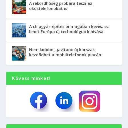
A rekordhőség próbára teszi az
okostelefonokat is
A chipgyár-építés önmagában kevés: ez
lehet Európa új technológiai kihívása
Nem kidobni, javítani: új korszak
kezdődhet a mobiltelefonok piacán
Kövess minket!