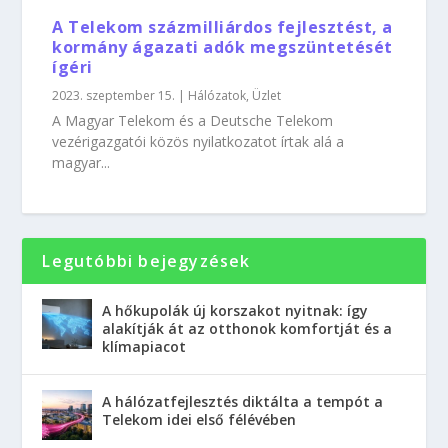
A Telekom százmilliárdos fejlesztést, a
kormány ágazati adók megszüntetését
ígéri
2023. szeptember 15.
|
Hálózatok
,
Üzlet
A Magyar Telekom és a Deutsche Telekom
vezérigazgatói közös nyilatkozatot írtak alá a
magyar...
Legutóbbi bejegyzések
A hőkupolák új korszakot nyitnak: így
alakítják át az otthonok komfortját és a
klímapiacot
A hálózatfejlesztés diktálta a tempót a
Telekom idei első félévében