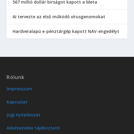
567 millió dollár birságot kapott a Meta
AI tervezte az első működő vírusgenomokat
Hardveralapú e-pénztárgép kapott NAV-engedélyt
Rólunk
Impresszum
Kapcsolat
Jogi nyilatkozat
Adatkezelési tájékoztató