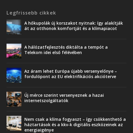
Legfrissebb cikkek
A hőkupolák új korszakot nyitnak: így alakítják
át az otthonok komfortját és a klímapiacot
A hálózatfejlesztés diktálta a tempót a
Telekom idei első félévében
Az áram lehet Európa újabb versenyelőnye –
fordulópont az EU elektrifikációs akcióterve
Új mérce szerint versenyeznek a hazai
internetszolgáltatók
Nem csak a klíma fogyaszt – így csökkenthető a
háztartások és a kkv-k digitális eszközeinek az
energiaigénye