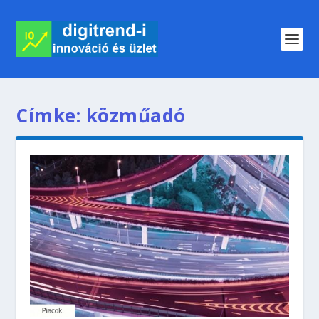
Címke:
közműadó