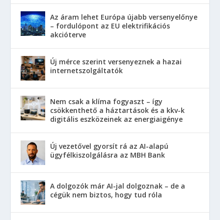
Az áram lehet Európa újabb versenyelőnye
– fordulópont az EU elektrifikációs
akcióterve
Új mérce szerint versenyeznek a hazai
internetszolgáltatók
Nem csak a klíma fogyaszt – így
csökkenthető a háztartások és a kkv-k
digitális eszközeinek az energiaigénye
Új vezetővel gyorsít rá az AI-alapú
ügyfélkiszolgálásra az MBH Bank
A dolgozók már AI-jal dolgoznak – de a
cégük nem biztos, hogy tud róla