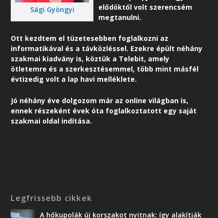
elődöktől volt szerencsém
Sági Gyöngyi
megtanulni.
Ott kezdtem el tüzetesebben foglalkozni az
informatikával és a távközléssel. Ezekre épült néhány
szakmai kiadvány is, köztük a Telebit, amely
ötletemre és a szerkesztésemmel, több mint másfél
évtizedig volt a lap havi melléklete.
Jó néhány éve dolgozom már az online világban is,
ennek részeként é
vek óta foglalkoztatott egy saját
szakmai oldal indítása.
Legfrissebb cikkek
A hőkupolák új korszakot nyitnak: így alakítják