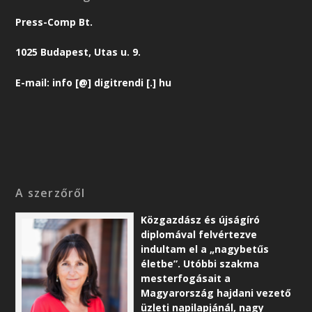
Press-Comp Bt.
1025 Budapest, Utas u. 9.
E-mail: info [@] digitrendi [.] hu
A szerzőről
Közgazdász és újságíró
diplomával felvértezve
indultam el a „nagybetűs
életbe”. Utóbbi szakma
mesterfogásait a
Magyarország hajdani vezető
üzleti napilapjánál, nagy