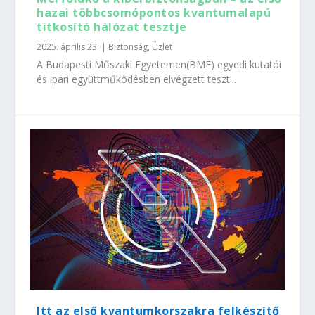
hazai többcsomópontos kvantumalapú
titkosító hálózat tesztje
2025. április 23.
|
Biztonság
,
Üzlet
A Budapesti Műszaki Egyetemen(BME) egyedi kutatói
és ipari együttműködésben elvégzett teszt...
Itt az első kvantumkorszakra felkészítő