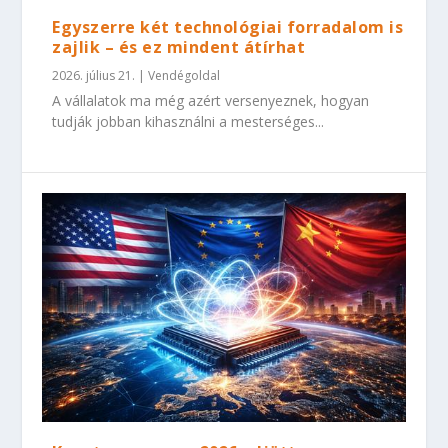
Egyszerre két technológiai forradalom is
zajlik – és ez mindent átírhat
2026. július 21.
|
Vendégoldal
A vállalatok ma még azért versenyeznek, hogyan
tudják jobban kihasználni a mesterséges...