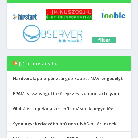
[-] minuszos.hu
Hardveralapú e-pénztárgép kapott NAV-engedélyt
EPAM: visszavágott előrejelzés, zuhanó árfolyam
Globális chipeladások: erős második negyedév
Synology: kedvezőbb árú neo+ NAS-ok érkeznek