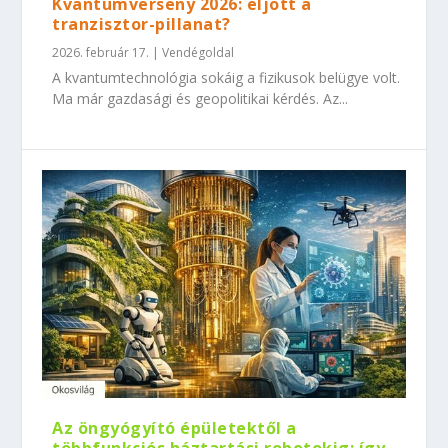
Kvantumverseny 2026: eljött a
tranzisztor-pillanat?
2026. február 17.
|
Vendégoldal
A kvantumtechnológia sokáig a fizikusok belügye volt.
Ma már gazdasági és geopolitikai kérdés. Az...
Az öngyógyító épületektől a