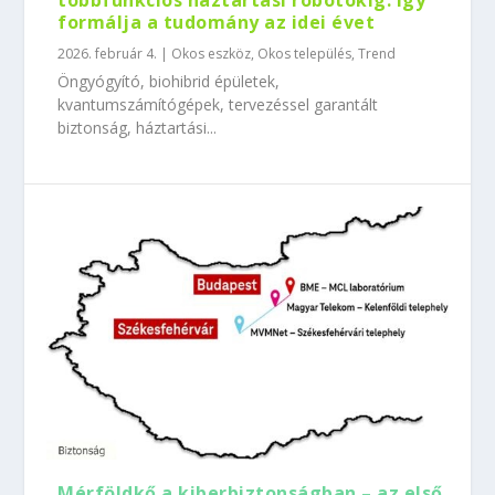
többfunkciós háztartási robotokig: így
formálja a tudomány az idei évet
2026. február 4.
|
Okos eszköz
,
Okos település
,
Trend
Öngyógyító, biohibrid épületek,
kvantumszámítógépek, tervezéssel garantált
biztonság, háztartási...
Mérföldkő a kiberbiztonságban – az első