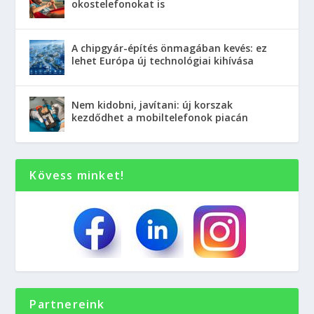
okostelefonokat is
A chipgyár-építés önmagában kevés: ez
lehet Európa új technológiai kihívása
Nem kidobni, javítani: új korszak
kezdődhet a mobiltelefonok piacán
Kövess minket!
Partnereink