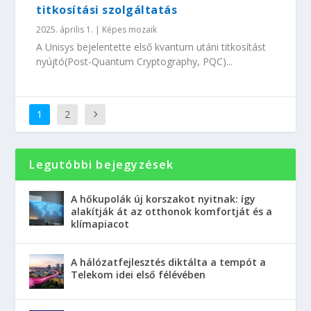
titkosítási szolgáltatás
2025. április 1.
|
Képes mozaik
A Unisys bejelentette első kvantum utáni titkosítást
nyújtó(Post-Quantum Cryptography, PQC)...
1
2
Legutóbbi bejegyzések
A hőkupolák új korszakot nyitnak: így
alakítják át az otthonok komfortját és a
klímapiacot
A hálózatfejlesztés diktálta a tempót a
Telekom idei első félévében