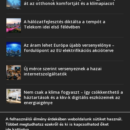
át az otthonok komfortját és a klímapiacot
A hálózatfejlesztés diktálta a tempót a
Telekom idei első félévében
Az áram lehet Európa újabb versenyelőnye –
fordulópont az EU elektrifikációs akcióterve
Új mérce szerint versenyeznek a hazai
internetszolgáltatók
Nem csak a klíma fogyaszt – így csökkenthető a
háztartások és a kkv-k digitális eszközeinek az
energiaigénye
A felhasználói élmény érdekében weboldalunk sütiket használ.
Többet megtudhatsz ezekről és ki is kapcsolhatod őket
ide kattintva
.