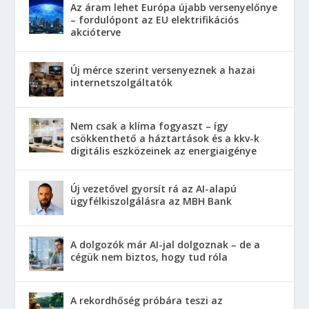
Az áram lehet Európa újabb versenyelőnye
– fordulópont az EU elektrifikációs
akcióterve
Új mérce szerint versenyeznek a hazai
internetszolgáltatók
Nem csak a klíma fogyaszt – így
csökkenthető a háztartások és a kkv-k
digitális eszközeinek az energiaigénye
Új vezetővel gyorsít rá az AI-alapú
ügyfélkiszolgálásra az MBH Bank
A dolgozók már AI-jal dolgoznak – de a
cégük nem biztos, hogy tud róla
A rekordhőség próbára teszi az