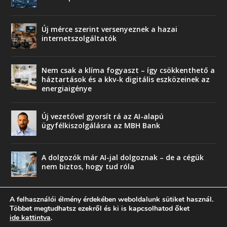
Új mérce szerint versenyeznek a hazai
internetszolgáltatók
Nem csak a klíma fogyaszt – így csökkenthető a
háztartások és a kkv-k digitális eszközeinek az
energiaigénye
Új vezetővel gyorsít rá az AI-alapú
ügyfélkiszolgálásra az MBH Bank
A dolgozók már AI-jal dolgoznak – de a cégük
nem biztos, hogy tud róla
A felhasználói élmény érdekében weboldalunk sütiket használ.
Többet megtudhatsz ezekről és ki is kapcsolhatod őket
ide kattintva
.