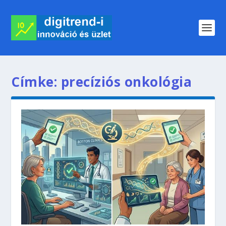
Címke:
precíziós onkológia