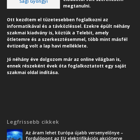
Sági Gyöngyi
megtanulni.
Ott kezdtem el tüzetesebben foglalkozni az
informatikával és a távközléssel. Ezekre épült néhány
szakmai kiadvány is, köztük a Telebit, amely
ötletemre és a szerkesztésemmel, több mint másfél
évtizedig volt a lap havi melléklete.
Jó néhány éve dolgozom már az online világban is,
ennek részeként é
vek óta foglalkoztatott egy saját
szakmai oldal indítása.
Legfrissebb cikkek
Az áram lehet Európa újabb versenyelőnye –
fordulópont az EU elektrifikációs akcióterve