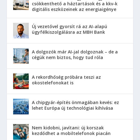
csökkenthető a háztartások és a kkv-k
digitális eszközeinek az energiaigénye
Új vezetővel gyorsít rá az AI-alapú
ügyfélkiszolgálásra az MBH Bank
A dolgozók már AI-jal dolgoznak – de a
cégük nem biztos, hogy tud róla
A rekordhőség próbára teszi az
okostelefonokat is
A chipgyár-építés önmagában kevés: ez
lehet Európa új technológiai kihívása
Nem kidobni, javítani: új korszak
kezdődhet a mobiltelefonok piacán