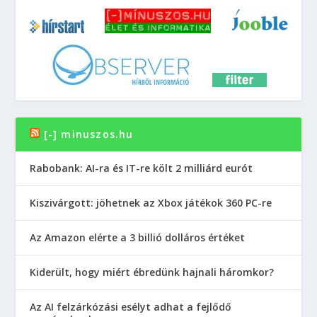
[-] minuszos.hu
Rabobank: AI-ra és IT-re költ 2 milliárd eurót
Kiszivárgott: jöhetnek az Xbox játékok 360 PC-re
Az Amazon elérte a 3 billió dolláros értéket
Kiderült, hogy miért ébredünk hajnali háromkor?
Az AI felzárkózási esélyt adhat a fejlődő