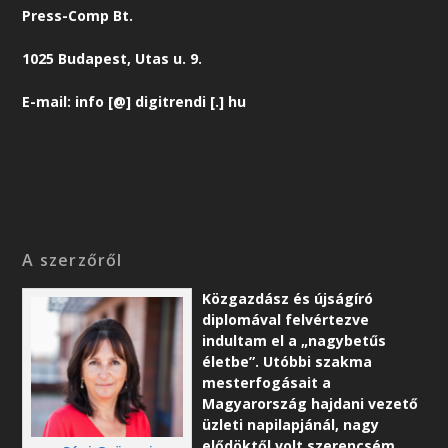
Press-Comp Bt.
1025 Budapest, Utas u. 9.
E-mail: info [@] digitrendi [.] hu
A szerzőről
Közgazdász és újságíró
diplomával felvértezve
indultam el a „nagybetűs
életbe”. Utóbbi szakma
mesterfogásait a
Magyarország hajdani vezető
üzleti napilapjánál, nagy
elődöktől volt szerencsém