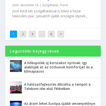
2025. december 18.
|
Szolgáltatás
,
Trend
Jövő évtől két szolgáltatással is bővül a hazai
távközlési piac. Januártól újabb országok lépnek...
1
2
3
…
6
Legutóbbi bejegyzések
A hőkupolák új korszakot nyitnak: így
alakítják át az otthonok komfortját és a
klímapiacot
A hálózatfejlesztés diktálta a tempót a
Telekom idei első félévében
Az áram lehet Európa újabb versenyelőnye