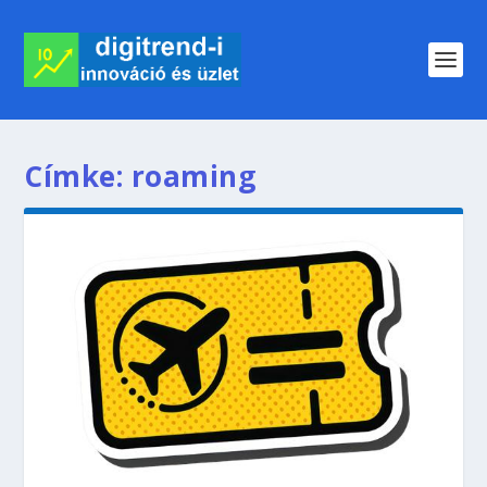
Címke:
roaming