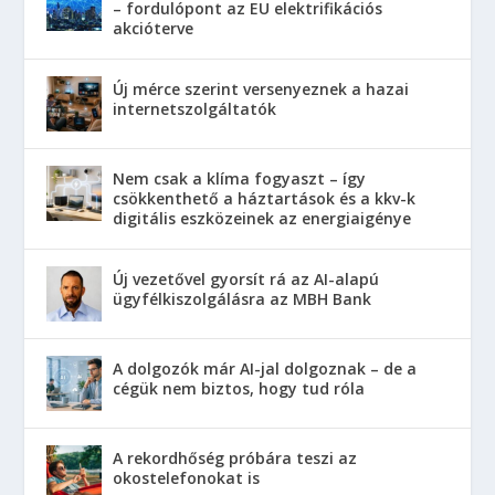
– fordulópont az EU elektrifikációs
akcióterve
Új mérce szerint versenyeznek a hazai
internetszolgáltatók
Nem csak a klíma fogyaszt – így
csökkenthető a háztartások és a kkv-k
digitális eszközeinek az energiaigénye
Új vezetővel gyorsít rá az AI-alapú
ügyfélkiszolgálásra az MBH Bank
A dolgozók már AI-jal dolgoznak – de a
cégük nem biztos, hogy tud róla
A rekordhőség próbára teszi az
okostelefonokat is