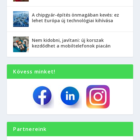
A chipgyár-építés önmagában kevés: ez
lehet Európa új technológiai kihívása
Nem kidobni, javítani: új korszak
kezdődhet a mobiltelefonok piacán
Kövess minket!
Partnereink