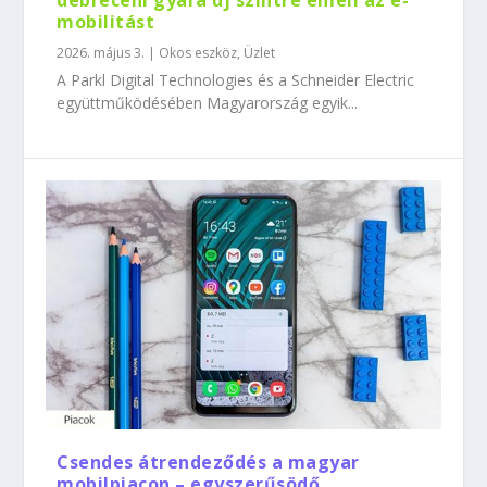
debreceni gyára új szintre emeli az e-
mobilitást
2026. május 3.
|
Okos eszköz
,
Üzlet
A Parkl Digital Technologies és a Schneider Electric
együttműködésében Magyarország egyik...
Csendes átrendeződés a magyar
mobilpiacon – egyszerűsödő