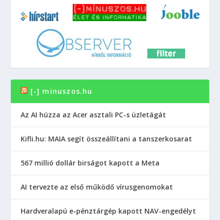
[-] minuszos.hu
Az AI húzza az Acer asztali PC-s üzletágát
Kifli.hu: MAIA segít összeállítani a tanszerkosarat
567 millió dollár birságot kapott a Meta
AI tervezte az első működő vírusgenomokat
Hardveralapú e-pénztárgép kapott NAV-engedélyt