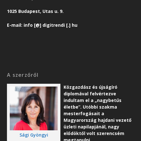
1025 Budapest, Utas u. 9.
E-mail: info [@] digitrendi [.] hu
A szerzőről
Közgazdász és újságíró
diplomával felvértezve
indultam el a „nagybetűs
életbe”. Utóbbi szakma
mesterfogásait a
Magyarország hajdani vezető
üzleti napilapjánál, nagy
elődöktől volt szerencsém
Sági Gyöngyi
megtanulni.