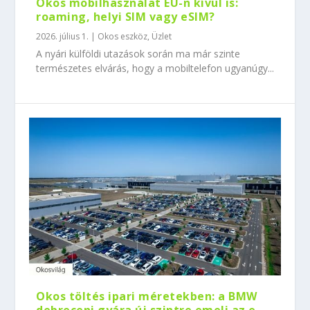
Okos mobilhasználat EU-n kívül is:
roaming, helyi SIM vagy eSIM?
2026. július 1.
|
Okos eszköz
,
Üzlet
A nyári külföldi utazások során ma már szinte
természetes elvárás, hogy a mobiltelefon ugyanúgy...
Okos töltés ipari méretekben: a BMW