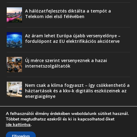
A hálózatfejlesztés diktálta a tempót a
Telekom idei első félévében
Az áram lehet Európa újabb versenyelőnye –
fordulópont az EU elektrifikációs akcióterve
Új mérce szerint versenyeznek a hazai
internetszolgáltatók
Nem csak a klíma fogyaszt – így csökkenthető a
háztartások és a kkv-k digitális eszközeinek az
energiaigénye
A felhasználói élmény érdekében weboldalunk sütiket használ.
Többet megtudhatsz ezekről és ki is kapcsolhatod őket
ide kattintva
.
© copyright 2018 Press-Comp Bt.
Elfogadom