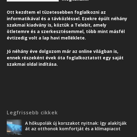
Ott kezdtem el tüzetesebben foglalkozni az
informatikával és a távközléssel. Ezekre épült néhány
szakmai kiadvány is, köztük a Telebit, amely
ötletemre és a szerkesztésemmel, több mint másfél
évtizedig volt a lap havi melléklete.
Jó néhány éve dolgozom már az online világban is,
ennek részeként é
vek óta foglalkoztatott egy saját
szakmai oldal indítása.
Legfrissebb cikkek
A hőkupolák új korszakot nyitnak: így alakítják
át az otthonok komfortját és a klímapiacot