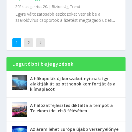
2024. augusztus 20.
|
Biztonság
,
Trend
Egyre változatosabb eszközöket vetnek be a
zsarolóvírus csoportok a fizetést megtagadó üzleti...
1
2
Legutóbbi bejegyzések
A hőkupolák új korszakot nyitnak: így
alakítják át az otthonok komfortját és a
klímapiacot
A hálózatfejlesztés diktálta a tempót a
Telekom idei első félévében
Az áram lehet Európa újabb versenyelőnye