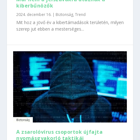
kiberbűnözők
2024. december 16.
|
Biztonság
,
Trend
Mit hoz a jövő év a kibertámadások területén, milyen
szerep jut ebben a mesterséges...
A zsarolóvírus csoportok újfajta
nyomásgyakorló taktikái