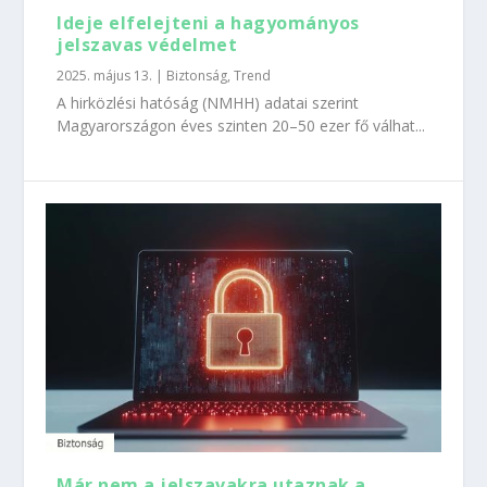
Ideje elfelejteni a hagyományos
jelszavas védelmet
2025. május 13.
|
Biztonság
,
Trend
A hirközlési hatóság (NMHH) adatai szerint
Magyarországon éves szinten 20–50 ezer fő válhat...
Már nem a jelszavakra utaznak a