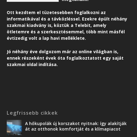
Ott kezdtem el tüzetesebben foglalkozni az
informatikával és a távközléssel. Ezekre épült néhány
szakmai kiadvány is, köztük a Telebit, amely
ötletemre és a szerkesztésemmel, több mint másfél
évtizedig volt a lap havi melléklete.
Jó néhány éve dolgozom már az online világban is,
ennek részeként é
vek óta foglalkoztatott egy saját
szakmai oldal indítása.
Legfrissebb cikkek
A hőkupolák új korszakot nyitnak: így alakítják
át az otthonok komfortját és a klímapiacot