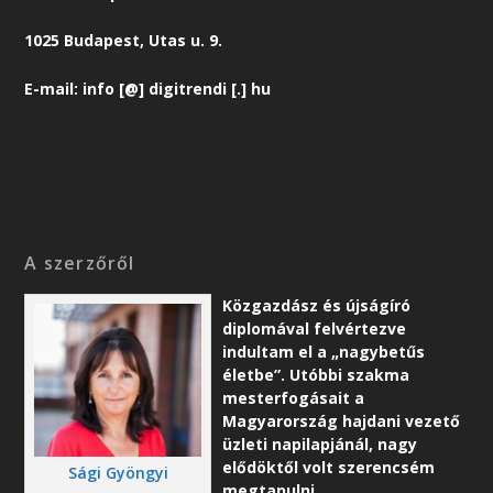
1025 Budapest, Utas u. 9.
E-mail: info [@] digitrendi [.] hu
A szerzőről
Közgazdász és újságíró
diplomával felvértezve
indultam el a „nagybetűs
életbe”. Utóbbi szakma
mesterfogásait a
Magyarország hajdani vezető
üzleti napilapjánál, nagy
elődöktől volt szerencsém
Sági Gyöngyi
megtanulni.