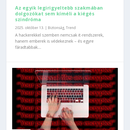
Az egyik legirigyeltebb szakmában
dolgozókat sem kíméli a kiégés
szindróma
2025. október 13.
|
Biztonság
,
Trend
A hackerekkel szemben nemcsak it-rendszerek,
hanem emberek is védekeznek – és egyre
fáradtabbak....