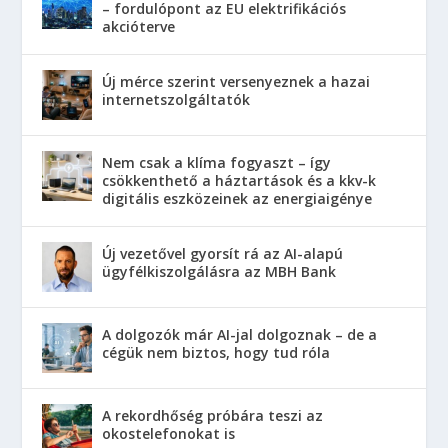
– fordulópont az EU elektrifikációs
akcióterve
Új mérce szerint versenyeznek a hazai
internetszolgáltatók
Nem csak a klíma fogyaszt – így
csökkenthető a háztartások és a kkv-k
digitális eszközeinek az energiaigénye
Új vezetővel gyorsít rá az AI-alapú
ügyfélkiszolgálásra az MBH Bank
A dolgozók már AI-jal dolgoznak – de a
cégük nem biztos, hogy tud róla
A rekordhőség próbára teszi az
okostelefonokat is