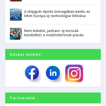
A chipgyár-építés önmagában kevés: ez
lehet Európa új technológiai kihívása
Nem kidobni, javítani: új korszak
kezdődhet a mobiltelefonok piacán
Kövess minket!
Partnereink