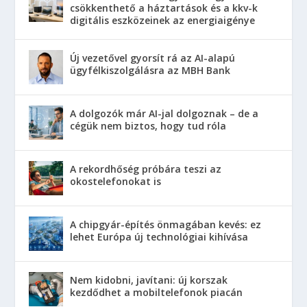
csökkenthető a háztartások és a kkv-k
digitális eszközeinek az energiaigénye
Új vezetővel gyorsít rá az AI-alapú
ügyfélkiszolgálásra az MBH Bank
A dolgozók már AI-jal dolgoznak – de a
cégük nem biztos, hogy tud róla
A rekordhőség próbára teszi az
okostelefonokat is
A chipgyár-építés önmagában kevés: ez
lehet Európa új technológiai kihívása
Nem kidobni, javítani: új korszak
kezdődhet a mobiltelefonok piacán