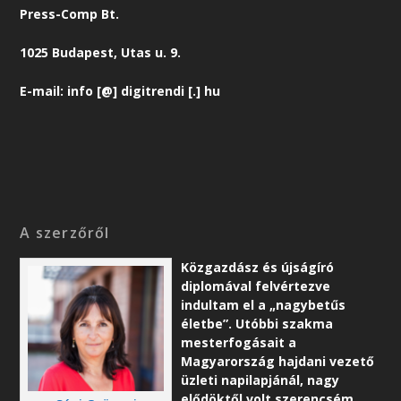
Press-Comp Bt.
1025 Budapest, Utas u. 9.
E-mail: info [@] digitrendi [.] hu
A szerzőről
Közgazdász és újságíró
diplomával felvértezve
indultam el a „nagybetűs
életbe”. Utóbbi szakma
mesterfogásait a
Magyarország hajdani vezető
üzleti napilapjánál, nagy
elődöktől volt szerencsém