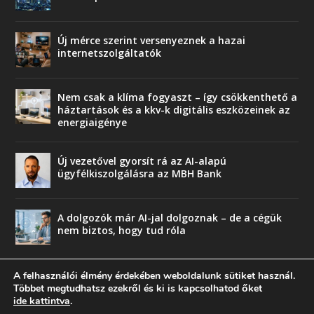
Új mérce szerint versenyeznek a hazai
internetszolgáltatók
Nem csak a klíma fogyaszt – így csökkenthető a
háztartások és a kkv-k digitális eszközeinek az
energiaigénye
Új vezetővel gyorsít rá az AI-alapú
ügyfélkiszolgálásra az MBH Bank
A dolgozók már AI-jal dolgoznak – de a cégük
nem biztos, hogy tud róla
A felhasználói élmény érdekében weboldalunk sütiket használ.
Többet megtudhatsz ezekről és ki is kapcsolhatod őket
ide kattintva
.