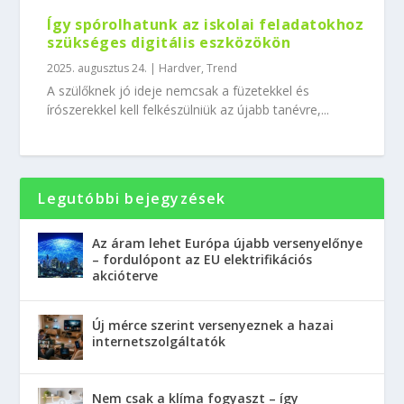
Így spórolhatunk az iskolai feladatokhoz
szükséges digitális eszközökön
2025. augusztus 24.
|
Hardver
,
Trend
A szülőknek jó ideje nemcsak a füzetekkel és
írószerekkel kell felkészülniük az újabb tanévre,...
Legutóbbi bejegyzések
Az áram lehet Európa újabb versenyelőnye
– fordulópont az EU elektrifikációs
akcióterve
Új mérce szerint versenyeznek a hazai
internetszolgáltatók
Nem csak a klíma fogyaszt – így