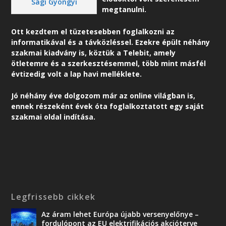
Sági Gyöngyi
megtanulni.
Ott kezdtem el tüzetesebben foglalkozni az
informatikával és a távközléssel. Ezekre épült néhány
szakmai kiadvány is, köztük a Telebit, amely
ötletemre és a szerkesztésemmel, több mint másfél
évtizedig volt a lap havi melléklete.
Jó néhány éve dolgozom már az online világban is,
ennek részeként é
vek óta foglalkoztatott egy saját
szakmai oldal indítása.
Legfrissebb cikkek
Az áram lehet Európa újabb versenyelőnye –
fordulópont az EU elektrifikációs akcióterve