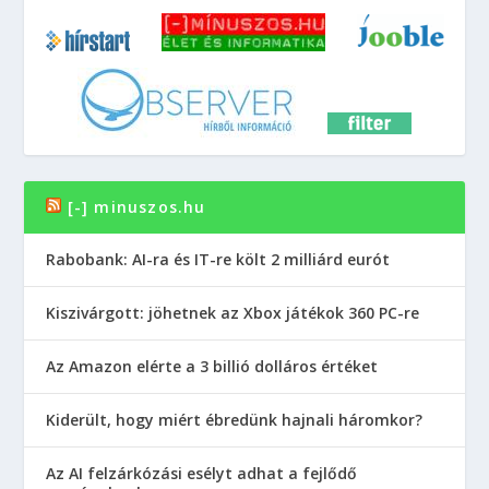
[-] minuszos.hu
Rabobank: AI-ra és IT-re költ 2 milliárd eurót
Kiszivárgott: jöhetnek az Xbox játékok 360 PC-re
Az Amazon elérte a 3 billió dolláros értéket
Kiderült, hogy miért ébredünk hajnali háromkor?
Az AI felzárkózási esélyt adhat a fejlődő