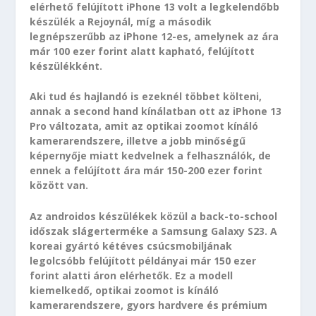
elérhető felújított iPhone 13 volt a legkelendőbb
készülék a Rejoynál, míg a második
legnépszerűbb az iPhone 12-es, amelynek az ára
már 100 ezer forint alatt kapható, felújított
készülékként.
Aki tud és hajlandó is ezeknél többet költeni,
annak a second hand kínálatban ott az iPhone 13
Pro változata, amit az optikai zoomot kínáló
kamerarendszere, illetve a jobb minőségű
képernyője miatt kedvelnek a felhasználók, de
ennek a felújított ára már 150-200 ezer forint
között van.
Az androidos készülékek közül a back-to-school
időszak slágerterméke a Samsung Galaxy S23. A
koreai gyártó kétéves csúcsmobiljának
legolcsóbb felújított példányai már 150 ezer
forint alatti áron elérhetők. Ez a modell
kiemelkedő, optikai zoomot is kínáló
kamerarendszere, gyors hardvere és prémium