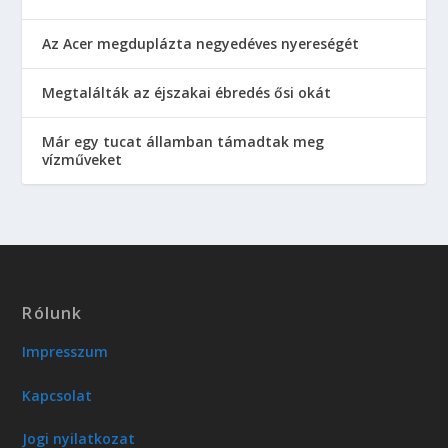
Az Acer megduplázta negyedéves nyereségét
Megtalálták az éjszakai ébredés ősi okát
Már egy tucat államban támadtak meg
vízműveket
Rólunk
Impresszum
Kapcsolat
Jogi nyilatkozat