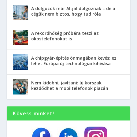
A dolgozók már AI-jal dolgoznak – de a
cégük nem biztos, hogy tud róla
A rekordhőség próbára teszi az
okostelefonokat is
A chipgyár-építés önmagában kevés: ez
lehet Európa új technológiai kihívása
Nem kidobni, javítani: új korszak
kezdődhet a mobiltelefonok piacán
Kövess minket!