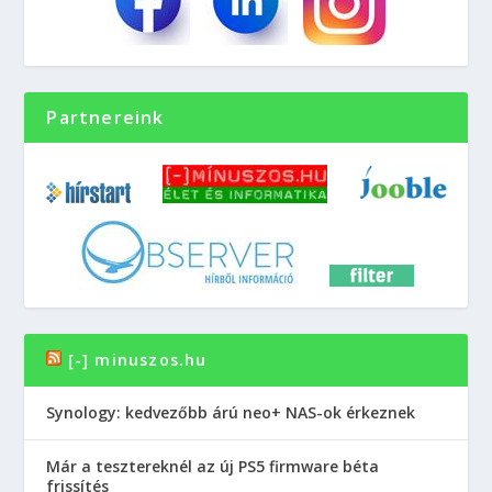
Partnereink
[-] minuszos.hu
Synology: kedvezőbb árú neo+ NAS-ok érkeznek
Már a tesztereknél az új PS5 firmware béta
frissítés