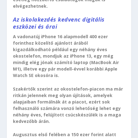
elvégezhetnek.
Az iskolakezdés kedvenc digitális
eszközei és árai
A vadonatúj iPhone 16 alapmodell 400 ezer
forinthoz közelítő ajánlott árából
kigazdálkodható például egy néhány éves
okostelefon, mondjuk az iPhone 13, egy még
mindig elég jónak számító laptop (MacBook Air
M1), illetve egy pár modell-évvel korábbi Apple
Watch SE okosóra is.
Szakértők szerint az okostelefon-piacon ma már
ritkán jelennek meg olyan újítások, amelyek
alapjaiban formálnák át a piacot, ezért sok
felhasználó számára vonzó lehetőség lehet egy
néhány éves, felújított csúcskészülék is a maga
kedvezőbb árán.
Augusztus első felében a 150 ezer forint alatt