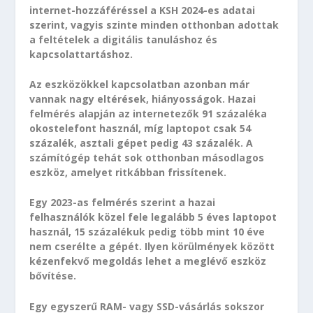
internet-hozzáféréssel a KSH 2024-es adatai
szerint, vagyis szinte minden otthonban adottak
a feltételek a digitális tanuláshoz és
kapcsolattartáshoz.
Az eszközökkel kapcsolatban azonban már
vannak nagy eltérések, hiányosságok. Hazai
felmérés alapján az internetezők 91 százaléka
okostelefont használ, míg laptopot csak 54
százalék, asztali gépet pedig 43 százalék. A
számítógép tehát sok otthonban másodlagos
eszköz, amelyet ritkábban frissítenek.
Egy 2023-as felmérés szerint a hazai
felhasználók közel fele legalább 5 éves laptopot
használ, 15 százalékuk pedig több mint 10 éve
nem cserélte a gépét. Ilyen körülmények között
kézenfekvő megoldás lehet a meglévő eszköz
bővítése.
Egy egyszerű RAM- vagy SSD-vásárlás sokszor