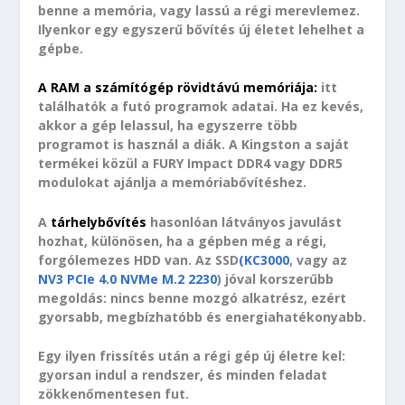
benne a memória, vagy lassú a régi merevlemez.
Ilyenkor egy egyszerű bővítés új életet lehelhet a
gépbe.
A RAM a számítógép rövidtávú memóriája:
itt
találhatók a futó programok adatai. Ha ez kevés,
akkor a gép lelassul, ha egyszerre több
programot is használ a diák. A Kingston a saját
termékei közül a FURY Impact DDR4 vagy DDR5
modulokat ajánlja a memóriabővítéshez.
A
tárhelybővítés
hasonlóan látványos javulást
hozhat, különösen, ha a gépben még a régi,
forgólemezes HDD van. Az SSD
(KC3000
, vagy az
NV3 PCIe 4.0 NVMe M.2 2230
) jóval korszerűbb
megoldás: nincs benne mozgó alkatrész, ezért
gyorsabb, megbízhatóbb és energiahatékonyabb.
Egy ilyen frissítés után a régi gép új életre kel:
gyorsan indul a rendszer, és minden feladat
zökkenőmentesen fut.