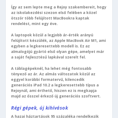
Így az sem lepte meg a Rejoy szakembereit, hogy
az iskolakezdési szezon első felében a közel
ötször több felújított MacBookra kaptak
rendelést, mint egy éve.
A laptopok közül a legjobb ár-érték arányú
felújított készülék, az Apple MacBook Air M1, ami
egyben a legkeresettebb modell is. Ez az
almalogójú gyártó első olyan gépe, amelyet már
a saját fejlesztésű lapkával szerelt fel.
A táblagépeknél, ha lehet még fontosabb
tényező az ár. Az almás változatok közül az
eggyel korábbi formatervű, kilencedik
generációs iPad 10.2 a legkeresettebb típus a
Rejoynál, ami érthető, hiszen ez is megkapja
majd az ősszel érkező új generációs szoftvert.
Régi gépek, új kihívások
A hazai háztartások 95 százaléka rendelkezik