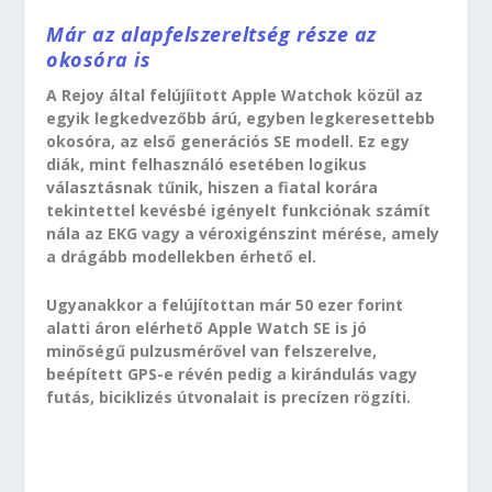
Már az alapfelszereltség része az
okosóra is
A Rejoy által felújíitott Apple Watchok közül az
egyik legkedvezőbb árú, egyben legkeresettebb
okosóra, az első generációs SE modell. Ez egy
diák, mint felhasználó esetében logikus
választásnak tűnik, hiszen a fiatal korára
tekintettel kevésbé igényelt funkciónak számít
nála az EKG vagy a véroxigénszint mérése, amely
a drágább modellekben érhető el.
Ugyanakkor a felújítottan már 50 ezer forint
alatti áron elérhető Apple Watch SE is jó
minőségű pulzusmérővel van felszerelve,
beépített GPS-e révén pedig a kirándulás vagy
futás, biciklizés útvonalait is precízen rögzíti.