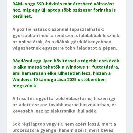
RAM- vagy SSD-bővítés már érezhető változást
hoz, míg egy új laptop több százezer forintba is
kerülhet.
A pozitív hatások azonnal tapasztalhatók:
gyorsabban indul a rendszer, stabilabbak lesznek
az online órák, és a diákok gördülékenyebben
végezhetnek egyszerre több feladatot a gépen.
Ráadásul egy ilyen bővítéssel a régebbi eszközök
is alkalmassá tehetők a Windows 11 futtatására,
ami hamarosan elkerülhetetlen lesz, hiszen a
Windows 10 támogatása 2025 októberében
megszűnik.
A frissítés egyúttal zöld választás is, hiszen így
az adott eszköz tovább marad használatban, és
kevesebb lesz az elektronikai hulladék.
Sok régi laptop vagy PC nem azért lassú, mert a
processzora gyenge, hanem azért, mert kevés