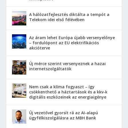
A hálózatfejlesztés diktálta a tempót a
Telekom idei első félévében
Az áram lehet Európa újabb versenyelőnye
– fordulópont az EU elektrifikációs
akcióterve
Új mérce szerint versenyeznek a hazai
internetszolgáltatók
Nem csak a klíma fogyaszt – így
csökkenthető a háztartások és a kkv-k
digitális eszközeinek az energiaigénye
Új vezetővel gyorsít rá az AI-alapú
ügyfélkiszolgálásra az MBH Bank