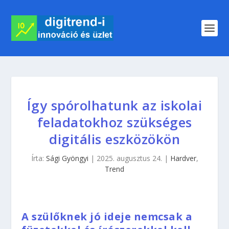
Így spórolhatunk az iskolai
feladatokhoz szükséges
digitális eszközökön
Írta:
Sági Gyöngyi
|
2025. augusztus 24.
|
Hardver
,
Trend
A szülőknek jó ideje nemcsak a