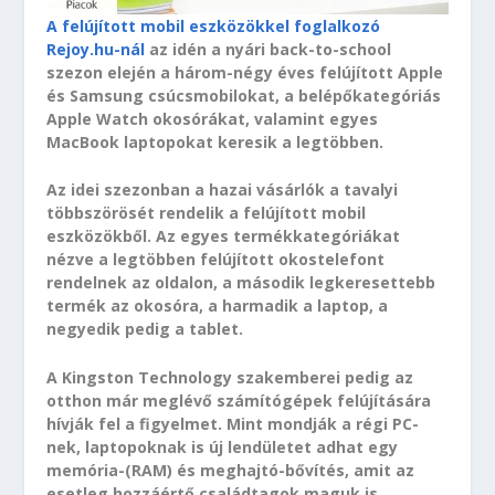
A felújított mobil eszközökkel foglalkozó
Rejoy.hu-nál
az idén a nyári back-to-school
szezon elején a három-négy éves felújított Apple
és Samsung csúcsmobilokat, a belépőkategóriás
Apple Watch okosórákat, valamint egyes
MacBook laptopokat keresik a legtöbben.
Az idei szezonban a hazai vásárlók a tavalyi
többszörösét rendelik a felújított mobil
eszközökből. Az egyes termékkategóriákat
nézve a legtöbben felújított okostelefont
rendelnek az oldalon, a második legkeresettebb
termék az okosóra, a harmadik a laptop, a
negyedik pedig a tablet.
A Kingston Technology szakemberei pedig az
otthon már meglévő számítógépek felújítására
hívják fel a figyelmet. Mint mondják a régi PC-
nek, laptopoknak is új lendületet adhat egy
memória-(RAM) és meghajtó-bővítés, amit az
esetleg hozzáértő családtagok maguk is