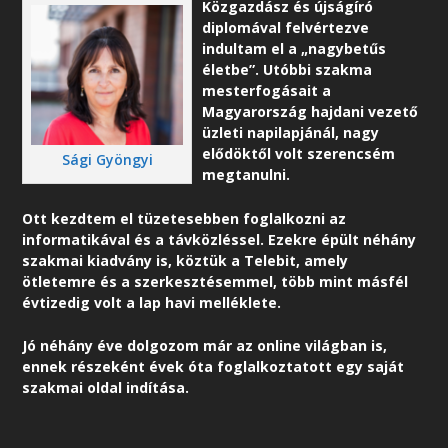
Közgazdász és újságíró
diplomával felvértezve
indultam el a „nagybetűs
életbe”. Utóbbi szakma
mesterfogásait a
Magyarország hajdani vezető
üzleti napilapjánál, nagy
elődöktől volt szerencsém
Sági Gyöngyi
megtanulni.
Ott kezdtem el tüzetesebben foglalkozni az
informatikával és a távközléssel. Ezekre épült néhány
szakmai kiadvány is, köztük a Telebit, amely
ötletemre és a szerkesztésemmel, több mint másfél
évtizedig volt a lap havi melléklete.
Jó néhány éve dolgozom már az online világban is,
ennek részeként é
vek óta foglalkoztatott egy saját
szakmai oldal indítása.