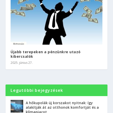
Újabb terepeken a pénzünkre utazó
kibercsalók
2025. június 27.
Legutóbbi bejegyzések
A hőkupolák új korszakot nyitnak: így
alakítják át az otthonok komfortját és a
klímapiacot