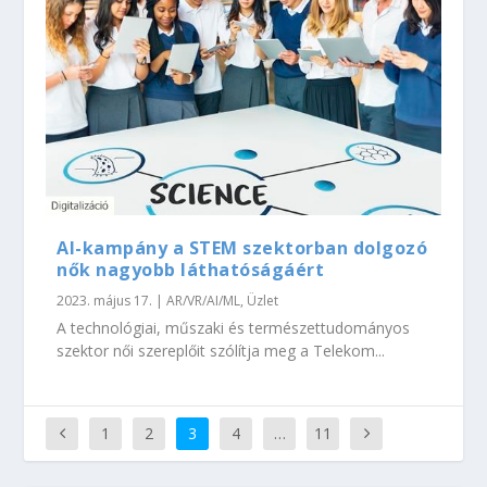
AI-kampány a STEM szektorban dolgozó
nők nagyobb láthatóságáért
2023. május 17.
|
AR/VR/AI/ML
,
Üzlet
A technológiai, műszaki és természettudományos
szektor női szereplőit szólítja meg a Telekom...
1
2
3
4
…
11