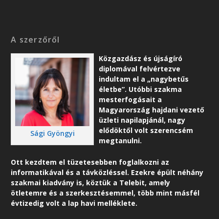
A szerzőről
Közgazdász és újságíró
diplomával felvértezve
indultam el a „nagybetűs
életbe”. Utóbbi szakma
mesterfogásait a
Magyarország hajdani vezető
üzleti napilapjánál, nagy
elődöktől volt szerencsém
Sági Gyöngyi
megtanulni.
Ott kezdtem el tüzetesebben foglalkozni az
informatikával és a távközléssel. Ezekre épült néhány
szakmai kiadvány is, köztük a Telebit, amely
ötletemre és a szerkesztésemmel, több mint másfél
évtizedig volt a lap havi melléklete.