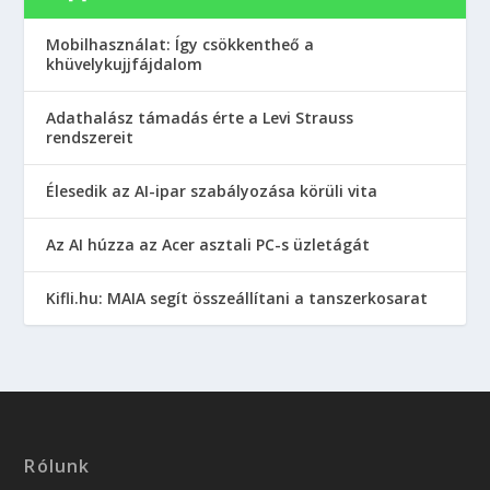
Mobilhasználat: Így csökkentheő a
khüvelykujjfájdalom
Adathalász támadás érte a Levi Strauss
rendszereit
Élesedik az AI-ipar szabályozása körüli vita
Az AI húzza az Acer asztali PC-s üzletágát
Kifli.hu: MAIA segít összeállítani a tanszerkosarat
Rólunk