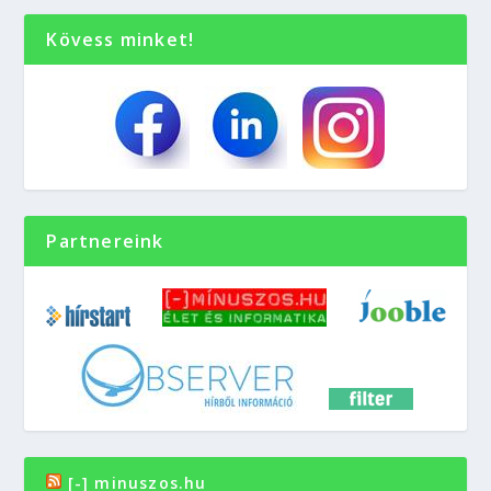
Kövess minket!
Partnereink
[-] minuszos.hu