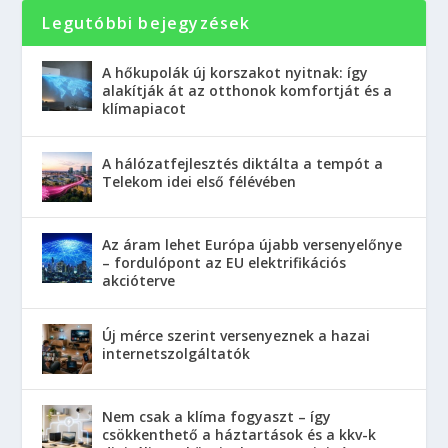
Legutóbbi bejegyzések
A hőkupolák új korszakot nyitnak: így
alakítják át az otthonok komfortját és a
klímapiacot
A hálózatfejlesztés diktálta a tempót a
Telekom idei első félévében
Az áram lehet Európa újabb versenyelőnye
– fordulópont az EU elektrifikációs
akcióterve
Új mérce szerint versenyeznek a hazai
internetszolgáltatók
Nem csak a klíma fogyaszt – így
csökkenthető a háztartások és a kkv-k