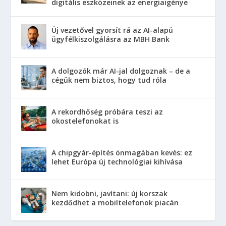
digitális eszközeinek az energiaigénye
Új vezetővel gyorsít rá az AI-alapú
ügyfélkiszolgálásra az MBH Bank
A dolgozók már AI-jal dolgoznak – de a
cégük nem biztos, hogy tud róla
A rekordhőség próbára teszi az
okostelefonokat is
A chipgyár-építés önmagában kevés: ez
lehet Európa új technológiai kihívása
Nem kidobni, javítani: új korszak
kezdődhet a mobiltelefonok piacán