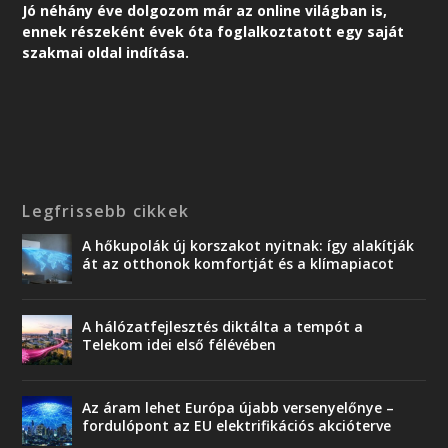
Jó néhány éve dolgozom már az online világban is,
ennek részeként é
vek óta foglalkoztatott egy saját
szakmai oldal indítása.
Legfrissebb cikkek
A hőkupolák új korszakot nyitnak: így alakítják
át az otthonok komfortját és a klímapiacot
A hálózatfejlesztés diktálta a tempót a
Telekom idei első félévében
Az áram lehet Európa újabb versenyelőnye –
fordulópont az EU elektrifikációs akcióterve