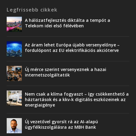
Legfrissebb cikkek
A hálózatfejlesztés diktálta a tempót a
Telekom idei első félévében
Az áram lehet Európa újabb versenyelőnye –
fordulópont az EU elektrifikációs akcióterve
Új mérce szerint versenyeznek a hazai
internetszolgáltatók
Nem csak a klíma fogyaszt – így csökkenthető a
háztartások és a kkv-k digitális eszközeinek az
energiaigénye
Új vezetővel gyorsít rá az AI-alapú
ügyfélkiszolgálásra az MBH Bank