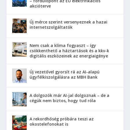
– fordulópont az EU elektrifikációs
akcióterve
Új mérce szerint versenyeznek a hazai
internetszolgáltatók
Nem csak a klíma fogyaszt – így
csökkenthető a háztartások és a kkv-k
digitális eszközeinek az energiaigénye
Új vezetővel gyorsít rá az AI-alapú
ügyfélkiszolgálásra az MBH Bank
A dolgozók már AI-jal dolgoznak – de a
cégük nem biztos, hogy tud róla
A rekordhőség próbára teszi az
okostelefonokat is