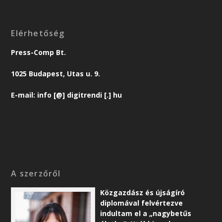
Elérhetőség
Press-Comp Bt.
1025 Budapest, Utas u. 9.
E-mail: info [@] digitrendi [.] hu
A szerzőről
Közgazdász és újságíró
diplomával felvértezve
indultam el a „nagybetűs