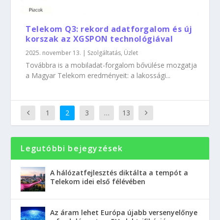
Telekom Q3: rekord adatforgalom és új
korszak az XGSPON technológiával
2025. november 13.
|
Szolgáltatás
,
Üzlet
Továbbra is a mobiladat-forgalom bővülése mozgatja
a Magyar Telekom eredményeit: a lakossági...
1
2
3
…
13
Legutóbbi bejegyzések
A hálózatfejlesztés diktálta a tempót a
Telekom idei első félévében
Az áram lehet Európa újabb versenyelőnye