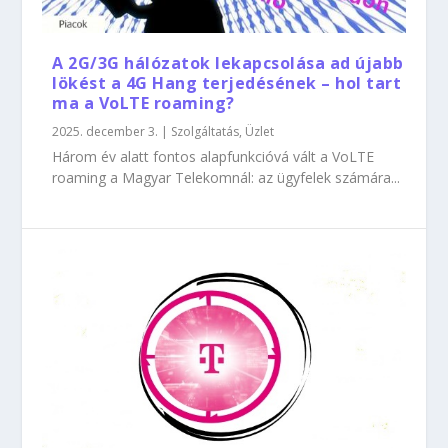
A 2G/3G hálózatok lekapcsolása ad újabb
lökést a 4G Hang terjedésének – hol tart
ma a VoLTE roaming?
2025. december 3.
|
Szolgáltatás
,
Üzlet
Három év alatt fontos alapfunkcióvá vált a VoLTE
roaming a Magyar Telekomnál: az ügyfelek számára...