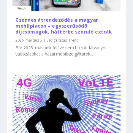
Csendes átrendeződés a magyar
mobilpiacon – egyszerűsödő
díjcsomagok, háttérbe szoruló extrák
2026. március 5.
|
Szolgáltatás
,
Trend
Bár 2025. második féléve nem hozott látványos
változásokat a hazai mobilszolgáltatók...