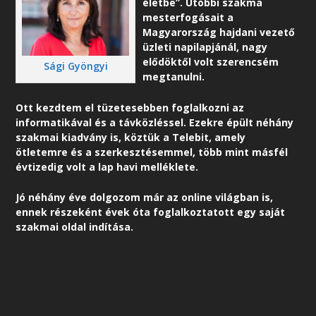
életbe”. Utóbbi szakma
mesterfogásait a
Magyarország hajdani vezető
üzleti napilapjánál, nagy
elődöktől volt szerencsém
Sági Gyöngyi
megtanulni.
Ott kezdtem el tüzetesebben foglalkozni az
informatikával és a távközléssel. Ezekre épült néhány
szakmai kiadvány is, köztük a Telebit, amely
ötletemre és a szerkesztésemmel, több mint másfél
évtizedig volt a lap havi melléklete.
Jó néhány éve dolgozom már az online világban is,
ennek részeként é
vek óta foglalkoztatott egy saját
szakmai oldal indítása.