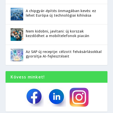
A chipgyár-építés önmagában kevés: ez
lehet Európa új technológiai kihívása
Nem kidobni, javítani: új korszak
kezdődhet a mobiltelefonok piacán
Az SAP új receptje: célzott felvásárlásokkal
gyorsítja AI-fejlesztéseit
Kövess minket!