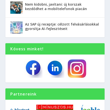
Nem kidobni, javítani: új korszak
kezdődhet a mobiltelefonok piacán
Az SAP új receptje: célzott felvásárlásokkal
gyorsítja AI-fejlesztéseit
Kövess minket!
Partnereink