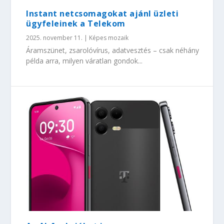
Instant netcsomagokat ajánl üzleti
ügyfeleinek a Telekom
2025. november 11.
|
Képes mozaik
Áramszünet, zsarolóvírus, adatvesztés – csak néhány
példa arra, milyen váratlan gondok...