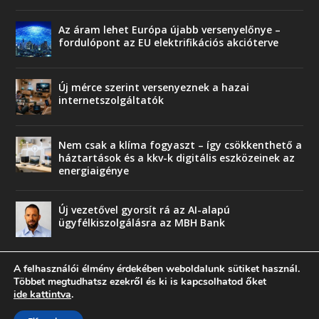
Az áram lehet Európa újabb versenyelőnye –
fordulópont az EU elektrifikációs akcióterve
Új mérce szerint versenyeznek a hazai
internetszolgáltatók
Nem csak a klíma fogyaszt – így csökkenthető a
háztartások és a kkv-k digitális eszközeinek az
energiaigénye
Új vezetővel gyorsít rá az AI-alapú
ügyfélkiszolgálásra az MBH Bank
A felhasználói élmény érdekében weboldalunk sütiket használ.
Többet megtudhatsz ezekről és ki is kapcsolhatod őket
ide kattintva
.
© copyright 2018 Press-Comp Bt.