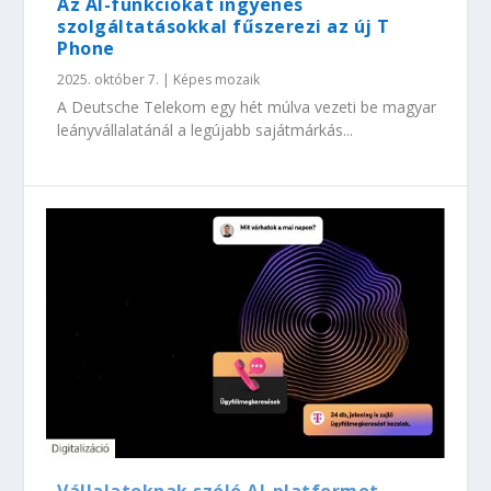
Az AI-funkciókat ingyenes
szolgáltatásokkal fűszerezi az új T
Phone
2025. október 7.
|
Képes mozaik
A Deutsche Telekom egy hét múlva vezeti be magyar
leányvállalatánál a legújabb sajátmárkás...