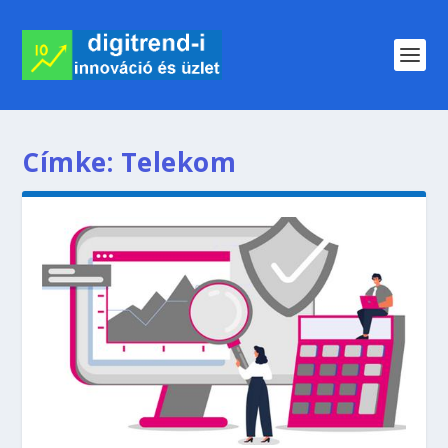
Címke:
Telekom