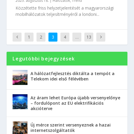
2025. augusztus 18.
|
Hálózatok
,
Trend
Közzétette friss helyzetjelentését a magyarországi
mobilhálózatok teljesítményéről a londoni...
1
2
3
4
…
13
Legutóbbi bejegyzések
A hálózatfejlesztés diktálta a tempót a
Telekom idei első félévében
Az áram lehet Európa újabb versenyelőnye
– fordulópont az EU elektrifikációs
akcióterve
Új mérce szerint versenyeznek a hazai
internetszolgáltatók