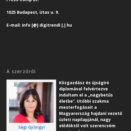
1025 Budapest, Utas u. 9.
E-mail: info [@] digitrendi [.] hu
A szerzőről
Közgazdász és újságíró
diplomával felvértezve
indultam el a „nagybetűs
életbe”. Utóbbi szakma
mesterfogásait a
Magyarország hajdani vezető
üzleti napilapjánál, nagy
elődöktől volt szerencsém
Sági Gyöngyi