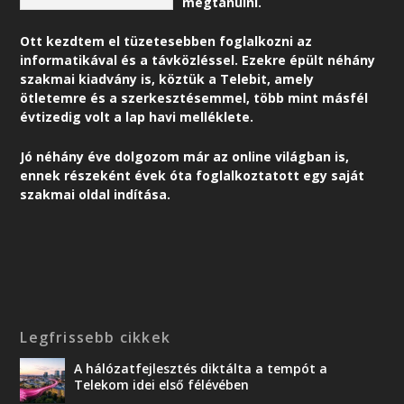
megtanulni.
Ott kezdtem el tüzetesebben foglalkozni az
informatikával és a távközléssel. Ezekre épült néhány
szakmai kiadvány is, köztük a Telebit, amely
ötletemre és a szerkesztésemmel, több mint másfél
évtizedig volt a lap havi melléklete.
Jó néhány éve dolgozom már az online világban is,
ennek részeként é
vek óta foglalkoztatott egy saját
szakmai oldal indítása.
Legfrissebb cikkek
A hálózatfejlesztés diktálta a tempót a
Telekom idei első félévében