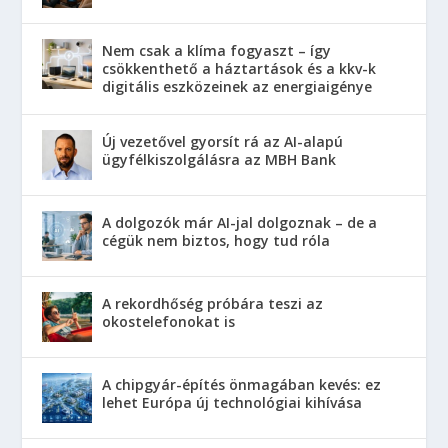
Nem csak a klíma fogyaszt – így
csökkenthető a háztartások és a kkv-k
digitális eszközeinek az energiaigénye
Új vezetővel gyorsít rá az AI-alapú
ügyfélkiszolgálásra az MBH Bank
A dolgozók már AI-jal dolgoznak – de a
cégük nem biztos, hogy tud róla
A rekordhőség próbára teszi az
okostelefonokat is
A chipgyár-építés önmagában kevés: ez
lehet Európa új technológiai kihívása