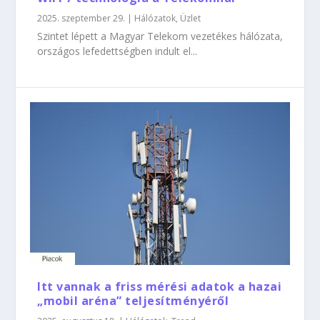
2025. szeptember 29.
|
Hálózatok
,
Üzlet
Szintet lépett a Magyar Telekom vezetékes hálózata,
országos lefedettségben indult el...
Itt vannak a friss mérési adatok a hazai
„mobil aréna” teljesítményéről