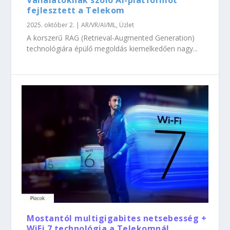
Vállalatoknak szóló AI-platformot
fejlesztett a Telekom
2025. október 2.
|
AR/VR/AI/ML
,
Üzlet
A korszerű RAG (Retrieval-Augmented Generation)
technológiára épülő megoldás kiemelkedően nagy...
Mostantól multigigabites netsebesség +
WiFi 7 technológia a Telekomnál