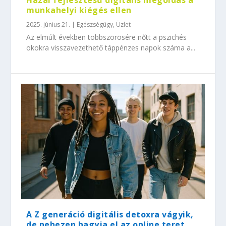
Hazai fejlesztésű digitális megoldás a
munkahelyi kiégés ellen
2025. június 21.
|
Egészségügy
,
Üzlet
Az elmúlt években többszörösére nőtt a pszichés
okokra visszavezethető táppénzes napok száma a...
A Z generáció digitális detoxra vágyik,
de nehezen hagyja el az online teret