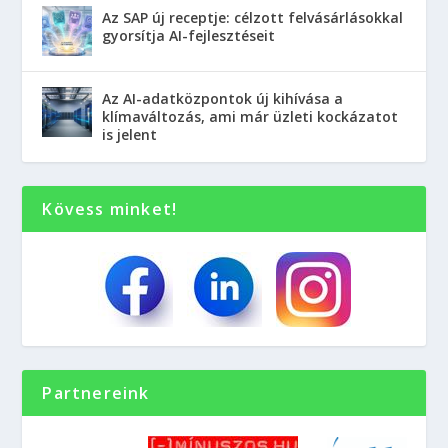
Az SAP új receptje: célzott felvásárlásokkal
gyorsítja AI-fejlesztéseit
Az AI-adatközpontok új kihívása a
klímaváltozás, ami már üzleti kockázatot
is jelent
Kövess minket!
Partnereink