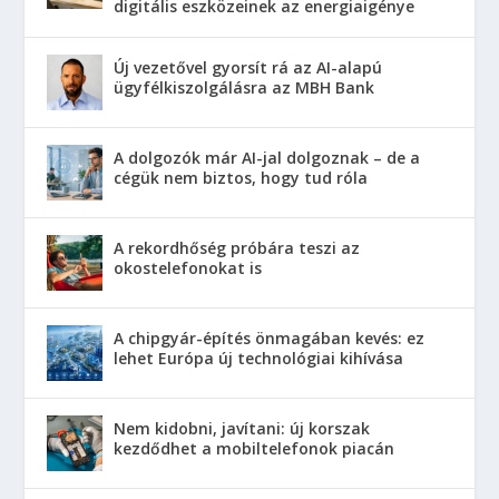
digitális eszközeinek az energiaigénye
Új vezetővel gyorsít rá az AI-alapú
ügyfélkiszolgálásra az MBH Bank
A dolgozók már AI-jal dolgoznak – de a
cégük nem biztos, hogy tud róla
A rekordhőség próbára teszi az
okostelefonokat is
A chipgyár-építés önmagában kevés: ez
lehet Európa új technológiai kihívása
Nem kidobni, javítani: új korszak
kezdődhet a mobiltelefonok piacán