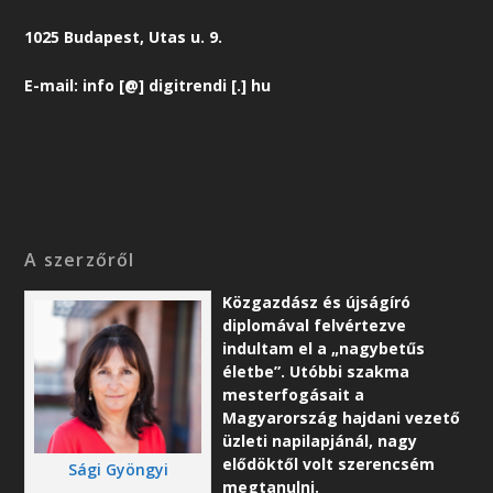
1025 Budapest, Utas u. 9.
E-mail: info [@] digitrendi [.] hu
A szerzőről
Közgazdász és újságíró
diplomával felvértezve
indultam el a „nagybetűs
életbe”. Utóbbi szakma
mesterfogásait a
Magyarország hajdani vezető
üzleti napilapjánál, nagy
elődöktől volt szerencsém
Sági Gyöngyi
megtanulni.