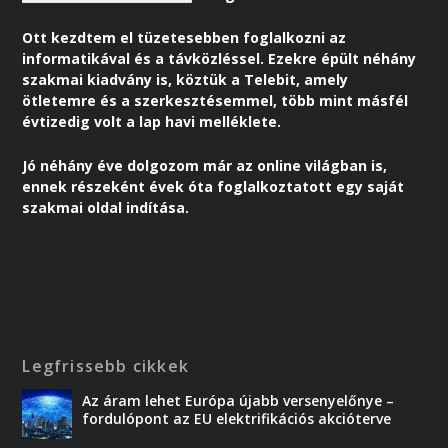
Ott kezdtem el tüzetesebben foglalkozni az
informatikával és a távközléssel. Ezekre épült néhány
szakmai kiadvány is, köztük a Telebit, amely
ötletemre és a szerkesztésemmel, több mint másfél
évtizedig volt a lap havi melléklete.
Jó néhány éve dolgozom már az online világban is,
ennek részeként é
vek óta foglalkoztatott egy saját
szakmai oldal indítása.
Legfrissebb cikkek
Az áram lehet Európa újabb versenyelőnye –
fordulópont az EU elektrifikációs akcióterve