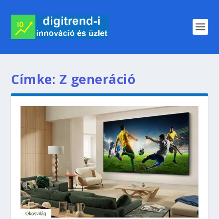
Címke:
Z generáció