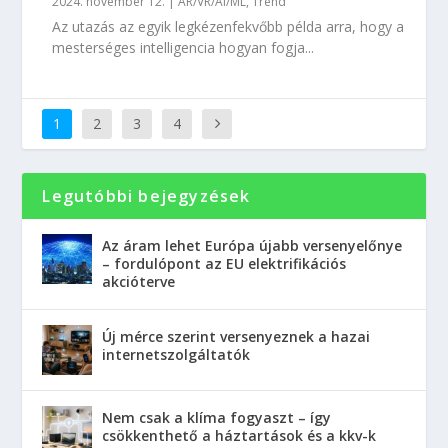
2024. november 12.
|
AR/VR/AI/ML
,
Trend
Az utazás az egyik legkézenfekvőbb példa arra, hogy a
mesterséges intelligencia hogyan fogja...
1
2
3
4
Legutóbbi bejegyzések
Az áram lehet Európa újabb versenyelőnye
– fordulópont az EU elektrifikációs
akcióterve
Új mérce szerint versenyeznek a hazai
internetszolgáltatók
Nem csak a klíma fogyaszt – így
csökkenthető a háztartások és a kkv-k