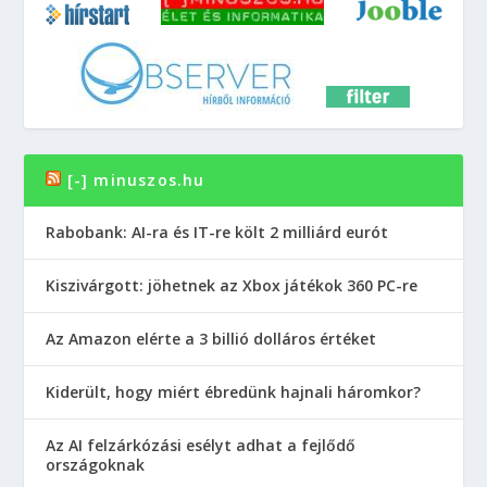
[-] minuszos.hu
Rabobank: AI-ra és IT-re költ 2 milliárd eurót
Kiszivárgott: jöhetnek az Xbox játékok 360 PC-re
Az Amazon elérte a 3 billió dolláros értéket
Kiderült, hogy miért ébredünk hajnali háromkor?
Az AI felzárkózási esélyt adhat a fejlődő
országoknak