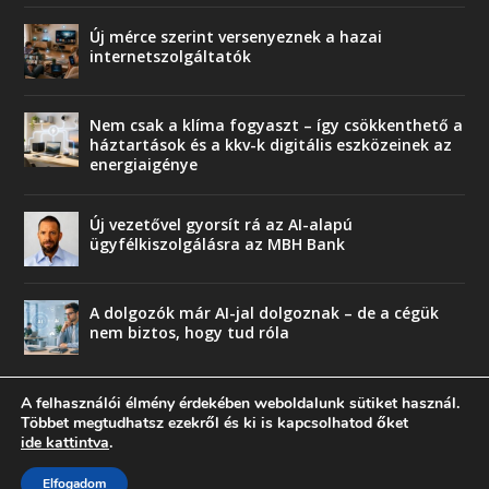
Új mérce szerint versenyeznek a hazai
internetszolgáltatók
Nem csak a klíma fogyaszt – így csökkenthető a
háztartások és a kkv-k digitális eszközeinek az
energiaigénye
Új vezetővel gyorsít rá az AI-alapú
ügyfélkiszolgálásra az MBH Bank
A dolgozók már AI-jal dolgoznak – de a cégük
nem biztos, hogy tud róla
A felhasználói élmény érdekében weboldalunk sütiket használ.
Többet megtudhatsz ezekről és ki is kapcsolhatod őket
ide kattintva
.
© copyright 2018 Press-Comp Bt.
Elfogadom