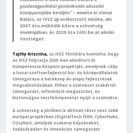
gazdaságpolitikai gondolkodás abszolút
középpontjába kerüljön”
– emelte ki Vinnai
Balázs, az IVSZ újraválasztott elnöke, aki
2007 óta működik közre a szövetség
munkájában, és 2020 óta tölti be az elnöki
tisztséget.
Tajthy Krisztina,
az IVSZ főtitkára kiemelte, hogy
az IVSZ folytatja 2025-ben elindított AI
Kompetencia Központ projektjét, amelynek célja
a hazai szoftverfejlesztő kis- és középvállalatok
támogatása a hatékony AI-alapú fejlesztések
megvalósításában. Ehhez a szervezet szakértői
támogatást, információ megosztást, és
biztonságos tesztkörnyezetet nyújt a számukra.
A szövetség a jövőben is aktívan részt vesz több
európai projektben (DigitalTech EDIH, CyberHubs,
COcyber), amelyek szakmai képzéseket,
tudásátadást és innovációs támogatást