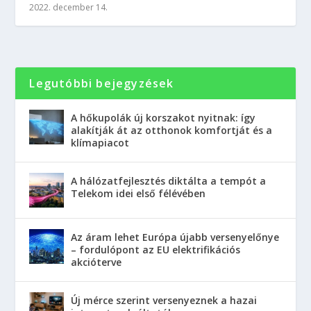
2022. december 14.
Legutóbbi bejegyzések
A hőkupolák új korszakot nyitnak: így
alakítják át az otthonok komfortját és a
klímapiacot
A hálózatfejlesztés diktálta a tempót a
Telekom idei első félévében
Az áram lehet Európa újabb versenyelőnye
– fordulópont az EU elektrifikációs
akcióterve
Új mérce szerint versenyeznek a hazai