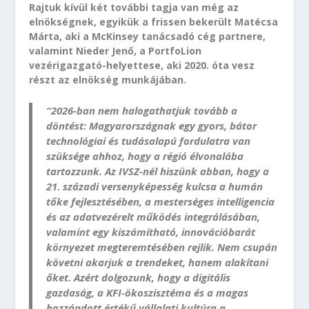
Rajtuk kívül két további tagja van még az
elnökségnek, egyikük a frissen bekerült Matécsa
Márta, aki a McKinsey tanácsadó cég partnere,
valamint Nieder Jenő, a PortfoLion
vezérigazgató-helyettese, aki 2020. óta vesz
részt az elnökség munkájában.
“2026-ban nem halogathatjuk tovább a
döntést: Magyarországnak egy gyors, bátor
technológiai és tudásalapú fordulatra van
szüksége ahhoz, hogy a régió élvonalába
tartozzunk. Az IVSZ-nél hiszünk abban, hogy a
21. századi versenyképesség kulcsa a humán
tőke fejlesztésében, a mesterséges intelligencia
és az adatvezérelt működés integrálásában,
valamint egy kiszámítható, innovációbarát
környezet megteremtésében rejlik. Nem csupán
követni akarjuk a trendeket, hanem alakítani
őket. Azért dolgozunk, hogy a digitális
gazdaság, a KFI-ökoszisztéma és a magas
hozzáadott értékű vállalati kultúra a