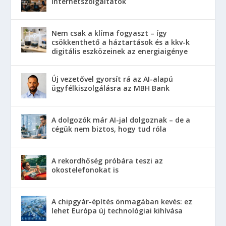
internetszolgáltatók
Nem csak a klíma fogyaszt – így
csökkenthető a háztartások és a kkv-k
digitális eszközeinek az energiaigénye
Új vezetővel gyorsít rá az AI-alapú
ügyfélkiszolgálásra az MBH Bank
A dolgozók már AI-jal dolgoznak – de a
cégük nem biztos, hogy tud róla
A rekordhőség próbára teszi az
okostelefonokat is
A chipgyár-építés önmagában kevés: ez
lehet Európa új technológiai kihívása