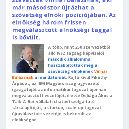
már másodszor újrázhat a
szövetség elnöki pozíciójában. Az
elnökség három frissen
megválasztott elnökségi taggal
is bővült.
A több, mint 250 szervezetből
álló IVSZ tagság képviselői
második alkalommal
hosszabbították meg a
szövetség elnökének
Vinnai
Balázsnak
a mandátumát
. Rajta kívül Pikéthy
Árpádot, az IBM Magyarország ügyvezető
igazgatóját az informatikai tagozat újonnan
megválasztott vezetőjét, illetve Deliága Ákos a
Talk-A-Bot vállalati chatbotszolgáltató
társalapítóját, a startup, scale-up tagozat
újraválasztott vezetője is bekerült az
elnökségbe.