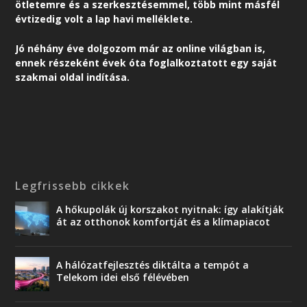
ötletemre és a szerkesztésemmel, több mint másfél
évtizedig volt a lap havi melléklete.
Jó néhány éve dolgozom már az online világban is,
ennek részeként é
vek óta foglalkoztatott egy saját
szakmai oldal indítása.
Legfrissebb cikkek
A hőkupolák új korszakot nyitnak: így alakítják
át az otthonok komfortját és a klímapiacot
A hálózatfejlesztés diktálta a tempót a
Telekom idei első félévében