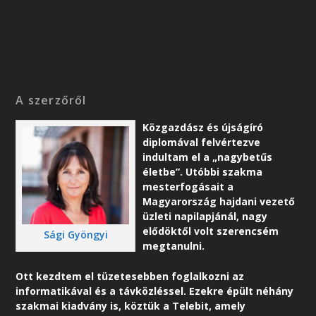
A szerzőről
Közgazdász és újságíró
diplomával felvértezve
indultam el a „nagybetűs
életbe”. Utóbbi szakma
mesterfogásait a
Magyarország hajdani vezető
üzleti napilapjánál, nagy
elődöktől volt szerencsém
Sági Gyöngyi
megtanulni.
Ott kezdtem el tüzetesebben foglalkozni az
informatikával és a távközléssel. Ezekre épült néhány
szakmai kiadvány is, köztük a Telebit, amely