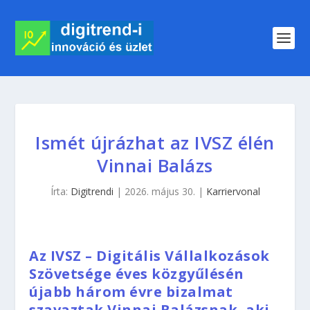
Ismét újrázhat az IVSZ élén
Vinnai Balázs
Írta:
Digitrendi
|
2026. május 30.
|
Karriervonal
Az IVSZ – Digitális Vállalkozások
Szövetsége éves közgyűlésén
újabb három évre bizalmat
szavaztak Vinnai Balázsnak, aki