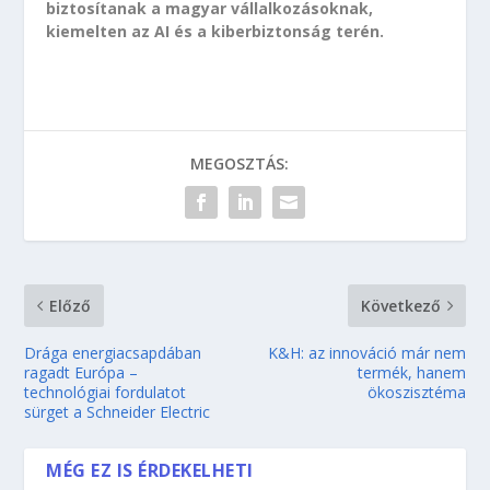
biztosítanak a magyar vállalkozásoknak,
kiemelten az AI és a kiberbiztonság terén.
MEGOSZTÁS:
Előző
Következő
Drága energiacsapdában
K&H: az innováció már nem
ragadt Európa –
termék, hanem
technológiai fordulatot
ökoszisztéma
sürget a Schneider Electric
MÉG EZ IS ÉRDEKELHETI