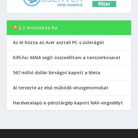
[-] minuszos.hu
Az AI húzza az Acer asztali PC-s üzletágát
Kifli.hu: MAIA segít összeállítani a tanszerkosarat
567 millió dollár birságot kapott a Meta
AI tervezte az első működő vírusgenomokat
Hardveralapú e-pénztárgép kapott NAV-engedélyt