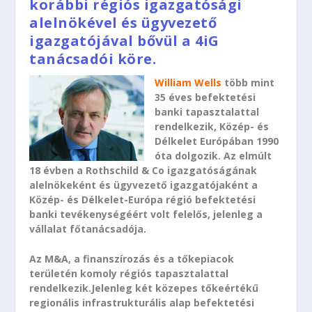
korábbi régiós igazgatósági
alelnökével és ügyvezető
igazgatójával bővül a 4iG
tanácsadói köre.
William Wells
több mint
35 éves befektetési
banki tapasztalattal
rendelkezik, Közép- és
Délkelet Európában 1990
óta dolgozik. Az elmúlt
18 évben a Rothschild & Co igazgatóságának
alelnökeként és ügyvezető igazgatójaként a
Közép- és Délkelet-Európa régió befektetési
banki tevékenységéért volt felelős, jelenleg a
vállalat főtanácsadója.
Az M&A, a finanszírozás és a tőkepiacok
területén komoly régiós tapasztalattal
rendelkezik.Jelenleg két közepes tőkeértékű
regionális infrastrukturális alap befektetési