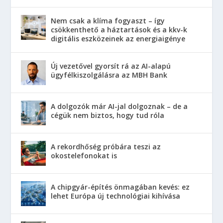
Nem csak a klíma fogyaszt – így
csökkenthető a háztartások és a kkv-k
digitális eszközeinek az energiaigénye
Új vezetővel gyorsít rá az AI-alapú
ügyfélkiszolgálásra az MBH Bank
A dolgozók már AI-jal dolgoznak – de a
cégük nem biztos, hogy tud róla
A rekordhőség próbára teszi az
okostelefonokat is
A chipgyár-építés önmagában kevés: ez
lehet Európa új technológiai kihívása