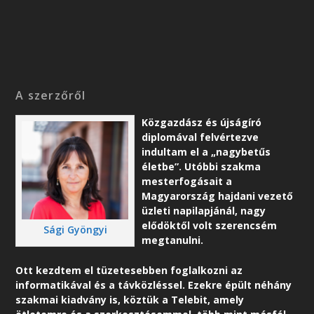
A szerzőről
Közgazdász és újságíró
diplomával felvértezve
indultam el a „nagybetűs
életbe”. Utóbbi szakma
mesterfogásait a
Magyarország hajdani vezető
üzleti napilapjánál, nagy
elődöktől volt szerencsém
Sági Gyöngyi
megtanulni.
Ott kezdtem el tüzetesebben foglalkozni az
informatikával és a távközléssel. Ezekre épült néhány
szakmai kiadvány is, köztük a Telebit, amely