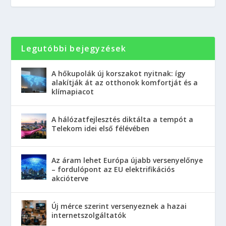
Legutóbbi bejegyzések
A hőkupolák új korszakot nyitnak: így
alakítják át az otthonok komfortját és a
klímapiacot
A hálózatfejlesztés diktálta a tempót a
Telekom idei első félévében
Az áram lehet Európa újabb versenyelőnye
– fordulópont az EU elektrifikációs
akcióterve
Új mérce szerint versenyeznek a hazai
internetszolgáltatók