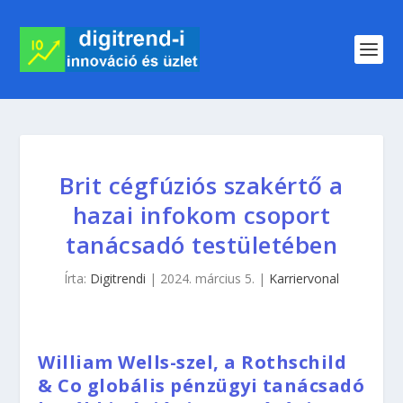
Brit cégfúziós szakértő a
hazai infokom csoport
tanácsadó testületében
Írta:
Digitrendi
|
2024. március 5.
|
Karriervonal
William Wells-szel, a Rothschild
& Co globális pénzügyi tanácsadó