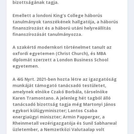
bizottságának tagja.
Emellett a londoni King’s College háborús
tanulmányok tanszékének hallgatója, a háborús
finanszírozást és a háború utáni helyreállítás
finanszírozását tanulmányozza.
A szakértő modernkori történelmet tanult az
oxfordi egyetemen (Christ Church), és MBA
diplomát szerzett a London Business School
egyetemen.
A 4iG Nyrt. 2021-ben hozta létre az igazgatóság
munkáját támogató tanácsadó testületet,
amelynek elnöke Czakó Borbála, társelnöke
Karen Tramontano. A jelenleg hét tagból álló
tanácsadó bizottság tagja még Martonyi János
egykori külügyminiszter; Lantos Csaba
energiaügyi miniszter; Armin Papperger, a
Rheinmetall vezérigazgatója és Sunil Sabharwal
üzletember, a Nemzetközi Valutaalap volt