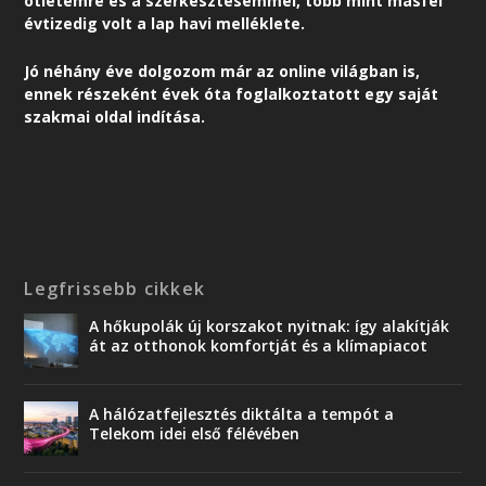
ötletemre és a szerkesztésemmel, több mint másfél
évtizedig volt a lap havi melléklete.
Jó néhány éve dolgozom már az online világban is,
ennek részeként é
vek óta foglalkoztatott egy saját
szakmai oldal indítása.
Legfrissebb cikkek
A hőkupolák új korszakot nyitnak: így alakítják
át az otthonok komfortját és a klímapiacot
A hálózatfejlesztés diktálta a tempót a
Telekom idei első félévében