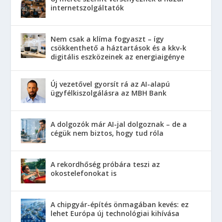
internetszolgáltatók
Nem csak a klíma fogyaszt – így
csökkenthető a háztartások és a kkv-k
digitális eszközeinek az energiaigénye
Új vezetővel gyorsít rá az AI-alapú
ügyfélkiszolgálásra az MBH Bank
A dolgozók már AI-jal dolgoznak – de a
cégük nem biztos, hogy tud róla
A rekordhőség próbára teszi az
okostelefonokat is
A chipgyár-építés önmagában kevés: ez
lehet Európa új technológiai kihívása