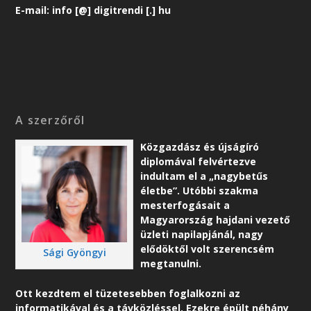
E-mail: info [@] digitrendi [.] hu
A szerzőről
Közgazdász és újságíró
diplomával felvértezve
indultam el a „nagybetűs
életbe”. Utóbbi szakma
mesterfogásait a
Magyarország hajdani vezető
üzleti napilapjánál, nagy
elődöktől volt szerencsém
Sági Gyöngyi
megtanulni.
Ott kezdtem el tüzetesebben foglalkozni az
informatikával és a távközléssel. Ezekre épült néhány