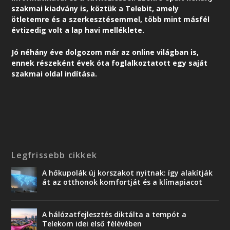
szakmai kiadvány is, köztük a Telebit, amely
ötletemre és a szerkesztésemmel, több mint másfél
évtizedig volt a lap havi melléklete.
Jó néhány éve dolgozom már az online világban is,
ennek részeként é
vek óta foglalkoztatott egy saját
szakmai oldal indítása.
Legfrissebb cikkek
A hőkupolák új korszakot nyitnak: így alakítják
át az otthonok komfortját és a klímapiacot
A hálózatfejlesztés diktálta a tempót a
Telekom idei első félévében