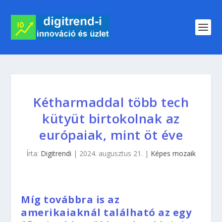
Kétharmaddal több tech
kütyüt birtokolnak az
európaiak, mint öt éve
Írta:
Digitrendi
|
2024. augusztus 21.
|
Képes mozaik
Míg továbbra is az
amerikaiaknál található az egy