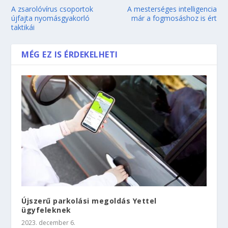
A zsarolóvírus csoportok
A mesterséges intelligencia
újfajta nyomásgyakorló
már a fogmosáshoz is ért
taktikái
MÉG EZ IS ÉRDEKELHETI
Újszerű parkolási megoldás Yettel
ügyfeleknek
2023. december 6.