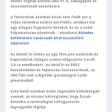
dollárt fognak költeni idén PC-k, táblagépek és
okostelefonok vásárlására.
A felsoroltak azonban közel sem fedik azt a
teljes technikai eszköz portfoliót, amelyet ma
egy átlagos fogyasztó birtokol, és ez a szám
folyamatosan növekszik – olvasható
Altindex
befektetési tanácsadó által összesített
adat
okból.
Az elmúlt öt évben az egy főre jutó eszközök és
kapcsolatok átlagos száma világszerte 2,4-ről
3,6-ra emelkedett -ez derül ki az ENSZ
Kereskedelmi és Fejlesztési Szervezetének, az
UNCTAD-nak a digitális gazdaságról szóló
jelentéséből.
Ezen belül azonban óriási regionális különbségek
vannak, az viszont kétségtelen, hogy Észak-
Amerika a technológiai túlfogyasztás
legnagyobb régiója.