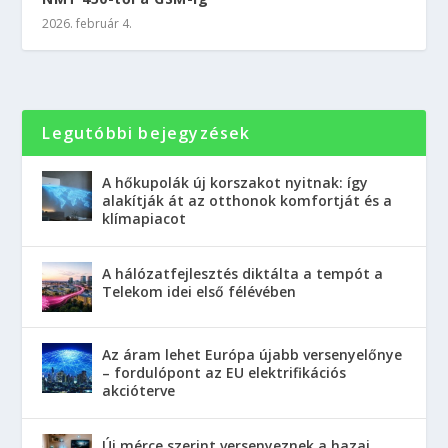
2026. február 4.
Legutóbbi bejegyzések
A hőkupolák új korszakot nyitnak: így
alakítják át az otthonok komfortját és a
klímapiacot
A hálózatfejlesztés diktálta a tempót a
Telekom idei első félévében
Az áram lehet Európa újabb versenyelőnye
– fordulópont az EU elektrifikációs
akcióterve
Új mérce szerint versenyeznek a hazai