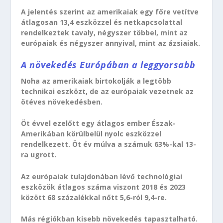
A jelentés szerint az amerikaiak egy főre vetítve
átlagosan 13,4 eszközzel és netkapcsolattal
rendelkeztek tavaly, négyszer többel, mint az
európaiak és négyszer annyival, mint az ázsiaiak.
A növekedés Európában a leggyorsabb
Noha az amerikaiak birtokolják a legtöbb
technikai eszközt, de az európaiak vezetnek az
ötéves növekedésben.
Öt évvel ezelőtt egy átlagos ember Észak-
Amerikában körülbelül nyolc eszközzel
rendelkezett. Öt év múlva a számuk 63%-kal 13-
ra ugrott.
Az európaiak tulajdonában lévő technológiai
eszközök átlagos száma viszont 2018 és 2023
között 68 százalékkal nőtt 5,6-ról 9,4-re.
Más régiókban kisebb növekedés tapasztalható.