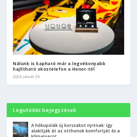
Nálunk is kapható már a legvékonyabb
hajlítható okostelefon a Honor-tól
2024. január 29.
Legutóbbi bejegyzések
A hőkupolák új korszakot nyitnak: így
alakítják át az otthonok komfortját és a
klímapiacot