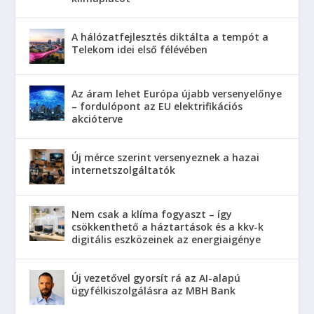
A hálózatfejlesztés diktálta a tempót a
Telekom idei első félévében
Az áram lehet Európa újabb versenyelőnye
– fordulópont az EU elektrifikációs
akcióterve
Új mérce szerint versenyeznek a hazai
internetszolgáltatók
Nem csak a klíma fogyaszt – így
csökkenthető a háztartások és a kkv-k
digitális eszközeinek az energiaigénye
Új vezetővel gyorsít rá az AI-alapú
ügyfélkiszolgálásra az MBH Bank