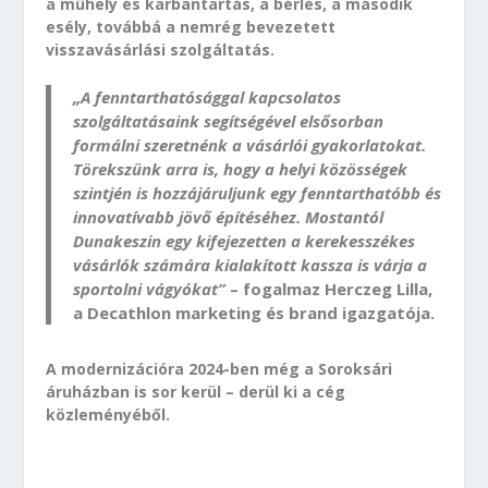
a műhely és karbantartás, a bérlés, a második
esély, továbbá a nemrég bevezetett
visszavásárlási szolgáltatás.
„A fenntarthatósággal kapcsolatos
szolgáltatásaink segítségével elsősorban
formálni szeretnénk a vásárlói gyakorlatokat.
Törekszünk arra is, hogy a helyi közösségek
szintjén is hozzájáruljunk egy fenntarthatóbb és
innovatívabb jövő építéséhez. Mostantól
Dunakeszin egy kifejezetten a kerekesszékes
vásárlók számára kialakított kassza is várja a
sportolni vágyókat”
– fogalmaz Herczeg Lilla,
a Decathlon marketing és brand igazgatója.
A modernizációra 2024-ben még a Soroksári
áruházban is sor kerül – derül ki a cég
közleményéből.