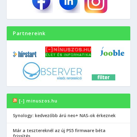
Partnereink
[-] minuszos.hu
Synology: kedvezőbb árú neo+ NAS-ok érkeznek
Már a tesztereknél az új PS5 firmware béta
frissítés