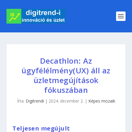
Decathlon: Az
ügyfélélmény(UX) áll az
üzletmegújítások
fókuszában
Írta:
Digitrendi
|
2024. december 2.
|
Képes mozaik
Teljesen megújult