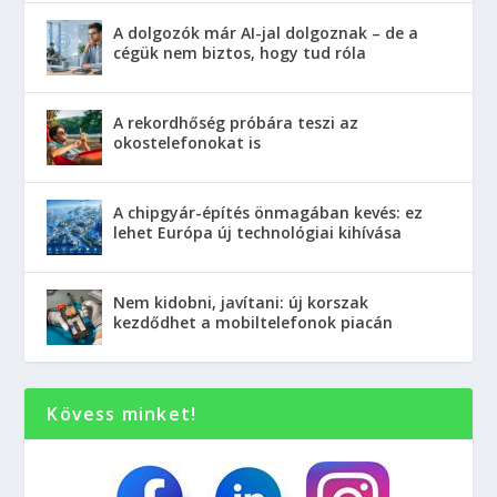
A dolgozók már AI-jal dolgoznak – de a
cégük nem biztos, hogy tud róla
A rekordhőség próbára teszi az
okostelefonokat is
A chipgyár-építés önmagában kevés: ez
lehet Európa új technológiai kihívása
Nem kidobni, javítani: új korszak
kezdődhet a mobiltelefonok piacán
Kövess minket!