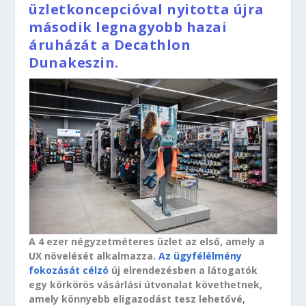
üzletkoncepcióval nyitotta újra
második legnagyobb hazai
áruházát a Decathlon
Dunakeszin.
A 4 ezer négyzetméteres üzlet az első, amely a
UX növelését alkalmazza.
Az ügyfélélmény
fokozását célzó
új elrendezésben a látogatók
egy körkörös vásárlási útvonalat követhetnek,
amely könnyebb eligazodást tesz lehetővé,