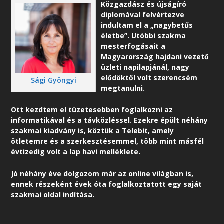
Közgazdász és újságíró
diplomával felvértezve
indultam el a „nagybetűs
életbe”. Utóbbi szakma
mesterfogásait a
Magyarország hajdani vezető
üzleti napilapjánál, nagy
elődöktől volt szerencsém
Sági Gyöngyi
megtanulni.
Ott kezdtem el tüzetesebben foglalkozni az
informatikával és a távközléssel. Ezekre épült néhány
szakmai kiadvány is, köztük a Telebit, amely
ötletemre és a szerkesztésemmel, több mint másfél
évtizedig volt a lap havi melléklete.
Jó néhány éve dolgozom már az online világban is,
ennek részeként é
vek óta foglalkoztatott egy saját
szakmai oldal indítása.