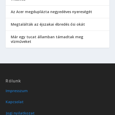
Az Acer megduplázta negyedéves nyereségét
Megtalálták az éjszakai ébredés ősi okát
Már egy tucat államban támadtak meg
vízműveket
Rólunk
Impresszum
Kapcsolat
Jogi nyilatkozat