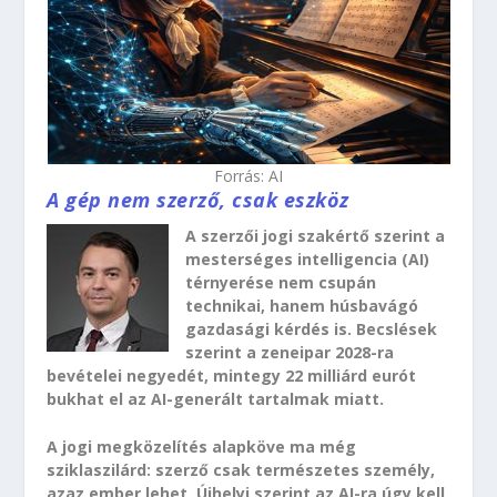
Forrás: AI
A gép nem szerző, csak eszköz
A szerzői jogi szakértő szerint a
mesterséges intelligencia (AI)
térnyerése nem csupán
technikai, hanem húsbavágó
gazdasági kérdés is. Becslések
szerint a zeneipar 2028-ra
bevételei negyedét, mintegy 22 milliárd eurót
bukhat el az AI-generált tartalmak miatt.
A jogi megközelítés alapköve ma még
sziklaszilárd: szerző csak természetes személy,
azaz ember lehet. Újhelyi szerint az AI-ra úgy kell