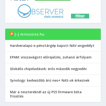
[-] minuszos.hu
Hardveralapú e-pénztárgép kapott NAV-engedélyt
EPAM: visszavágott előrejelzés, zuhanó árfolyam
Globális chipeladások: erős második negyedév
Synology: kedvezőbb árú neo+ NAS-ok érkeznek
Már a tesztereknél az új PS5 firmware béta
frissítés