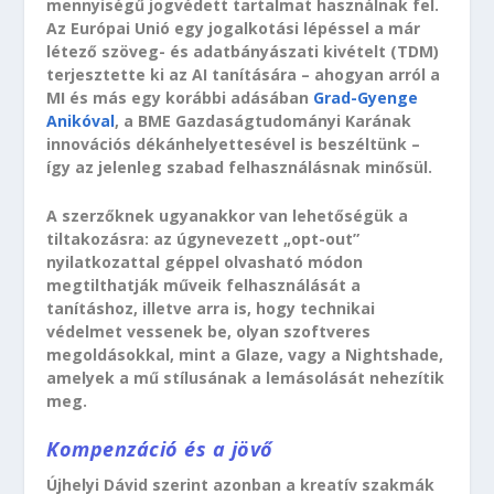
mennyiségű jogvédett tartalmat használnak fel.
Az Európai Unió egy jogalkotási lépéssel a már
létező szöveg- és adatbányászati kivételt (TDM)
terjesztette ki az AI tanítására – ahogyan arról a
MI és más egy korábbi adásában
Grad-Gyenge
Anikóval
, a BME Gazdaságtudományi Karának
innovációs dékánhelyettesével is beszéltünk –
így az jelenleg szabad felhasználásnak minősül.
A szerzőknek ugyanakkor van lehetőségük a
tiltakozásra: az úgynevezett „opt-out”
nyilatkozattal géppel olvasható módon
megtilthatják műveik felhasználását a
tanításhoz, illetve arra is, hogy technikai
védelmet vessenek be, olyan szoftveres
megoldásokkal, mint a Glaze, vagy a Nightshade,
amelyek a mű stílusának a lemásolását nehezítik
meg.
Kompenzáció és a jövő
Újhelyi Dávid szerint azonban a kreatív szakmák