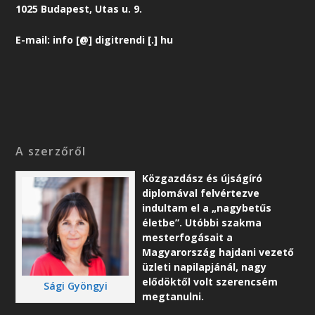
1025 Budapest, Utas u. 9.
E-mail: info [@] digitrendi [.] hu
A szerzőről
Közgazdász és újságíró
diplomával felvértezve
indultam el a „nagybetűs
életbe”. Utóbbi szakma
mesterfogásait a
Magyarország hajdani vezető
üzleti napilapjánál, nagy
elődöktől volt szerencsém
Sági Gyöngyi
megtanulni.