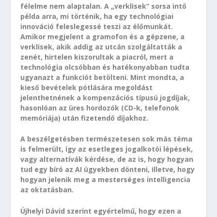
félelme nem alaptalan. A „verklisek” sorsa intő
példa arra, mi történik, ha egy technológiai
innováció feleslegessé teszi az élőmunkát.
Amikor megjelent a gramofon és a gépzene, a
verklisek, akik addig az utcán szolgáltatták a
zenét, hirtelen kiszorultak a piacról, mert a
technológia olcsóbban és hatékonyabban tudta
ugyanazt a funkciót betölteni. Mint mondta, a
kieső bevételek pótlására megoldást
jelenthetnének a kompenzációs típusú jogdíjak,
hasonlóan az üres hordozók (CD-k, telefonok
memóriája) után fizetendő díjakhoz.
A beszélgetésben természetesen sok más téma
is felmerült, így az esetleges jogalkotói lépések,
vagy alternatívák kérdése, de az is, hogy hogyan
tud egy bíró az AI ügyekben dönteni, illetve, hogy
hogyan jelenik meg a mesterséges intelligencia
az oktatásban.
Újhelyi Dávid szerint egyértelmű, hogy ezen a