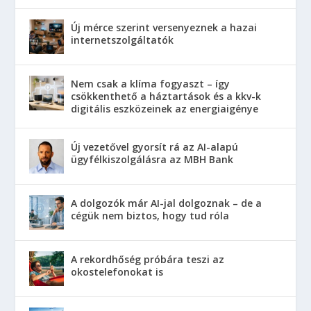
Új mérce szerint versenyeznek a hazai
internetszolgáltatók
Nem csak a klíma fogyaszt – így
csökkenthető a háztartások és a kkv-k
digitális eszközeinek az energiaigénye
Új vezetővel gyorsít rá az AI-alapú
ügyfélkiszolgálásra az MBH Bank
A dolgozók már AI-jal dolgoznak – de a
cégük nem biztos, hogy tud róla
A rekordhőség próbára teszi az
okostelefonokat is