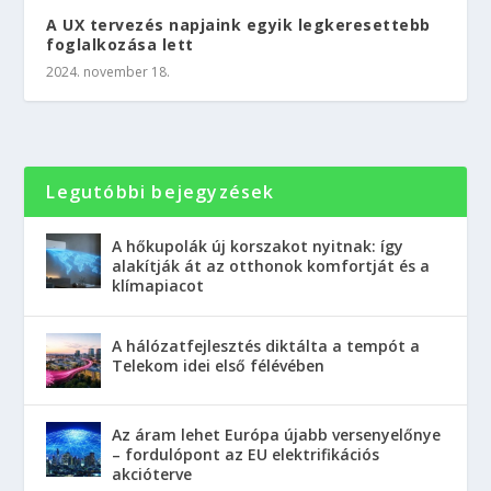
A UX tervezés napjaink egyik legkeresettebb
foglalkozása lett
2024. november 18.
Legutóbbi bejegyzések
A hőkupolák új korszakot nyitnak: így
alakítják át az otthonok komfortját és a
klímapiacot
A hálózatfejlesztés diktálta a tempót a
Telekom idei első félévében
Az áram lehet Európa újabb versenyelőnye
– fordulópont az EU elektrifikációs
akcióterve