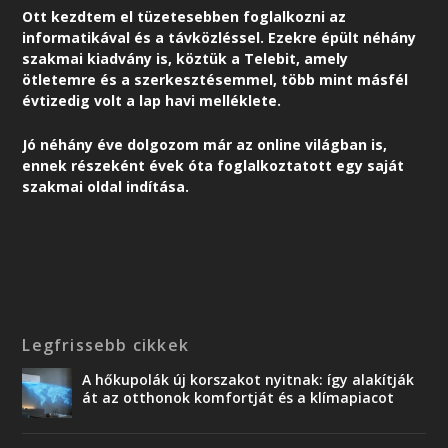
Ott kezdtem el tüzetesebben foglalkozni az
informatikával és a távközléssel. Ezekre épült néhány
szakmai kiadvány is, köztük a Telebit, amely
ötletemre és a szerkesztésemmel, több mint másfél
évtizedig volt a lap havi melléklete.
Jó néhány éve dolgozom már az online világban is,
ennek részeként é
vek óta foglalkoztatott egy saját
szakmai oldal indítása.
Legfrissebb cikkek
A hőkupolák új korszakot nyitnak: így alakítják
át az otthonok komfortját és a klímapiacot