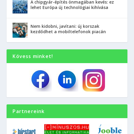
A chipgyár-építés önmagában kevés: ez
lehet Európa új technológiai kihívása
Nem kidobni, javítani: új korszak
kezdődhet a mobiltelefonok piacán
Kövess minket!
Partnereink