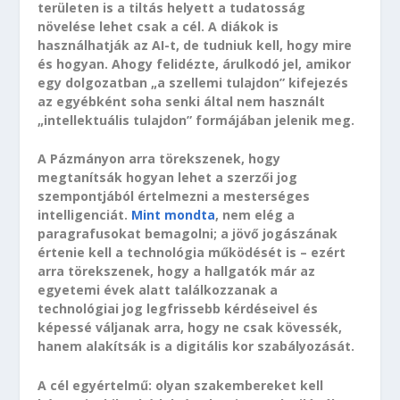
területen is a tiltás helyett a tudatosság
növelése lehet csak a cél. A diákok is
használhatják az AI-t, de tudniuk kell, hogy mire
és hogyan. Ahogy felidézte, árulkodó jel, amikor
egy dolgozatban „a szellemi tulajdon” kifejezés
az egyébként soha senki által nem használt
„intellektuális tulajdon” formájában jelenik meg.
A Pázmányon arra törekszenek, hogy
megtanítsák hogyan lehet a szerzői jog
szempontjából értelmezni a mesterséges
intelligenciát.
Mint mondta
, nem elég a
paragrafusokat bemagolni; a jövő jogászának
értenie kell a technológia működését is – ezért
arra törekszenek, hogy a hallgatók már az
egyetemi évek alatt találkozzanak a
technológiai jog legfrissebb kérdéseivel és
képessé váljanak arra, hogy ne csak kövessék,
hanem alakítsák is a digitális kor szabályozását.
A cél egyértelmű: olyan szakembereket kell