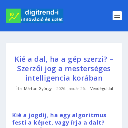
Kié a dal, ha a gép szerzi? –
Szerzői jog a mesterséges
intelligencia korában
Írta:
Márton György
|
2026. január 26.
|
Vendégoldal
Kié a jogdíj, ha egy algoritmus
festi a képet, vagy írja a dalt?