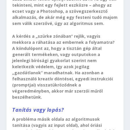
tekinteni, mint egy fejlett eszközre – ahogy az
ecset vagy a Photoshop, a szövegszerkesztő
alkalmazás, de akár még egy festeni tudó majom
sem válik szerzővé, úgy az algoritmus sem.
A kérdés a „szürke zónában” rejlik, vagyis
mekkora a ráhatása az embernek a folyamatra?
A kiindulópont az, hogy a tisztán gép által
generált termékeken, vagy outputokon a
jelenlegi bírósági gyakorlat szerint nem
keletkezik védelem, így azok jogilag
„gazdátlanok” maradhatnak. Ha azonban a
felhasználó kreatív döntései, egyedi instrukciói
(promptjai) visszatükröződnek a
végeredményben, akkor már szerzői műről
beszélhetünk.
Tanítás vagy lopás?
A probléma másik oldala az algoritmusok
tanítása (vagyis az input oldal), ahol óriási