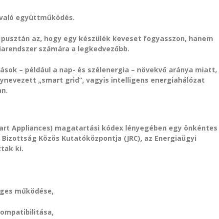
l való együttműködés.
m pusztán az, hogy egy készülék keveset fogyasszon, hanem
iarendszer számára a legkedvezőbb.
ások – például a nap- és szélenergia – növekvő aránya miatt,
ynevezett „smart grid”, vagyis intelligens energiahálózat
an.
mart Appliances) magatartási kódex lényegében egy önkéntes
i Bizottság Közös Kutatóközpontja (JRC), az Energiaügyi
tak ki.
éges működése,
ompatibilitása,