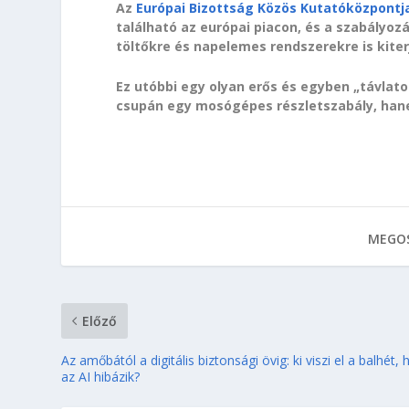
Az
Európai Bizottság Közös Kutatóközpontja
található az európai piacon, és a szabályo
töltőkre és napelemes rendszerekre is kiter
Ez utóbbi egy olyan erős és egyben „távla
csupán egy mosógépes részletszabály, han
MEGOS
Előző
Az amőbától a digitális biztonsági övig: ki viszi el a balhét, 
az AI hibázik?