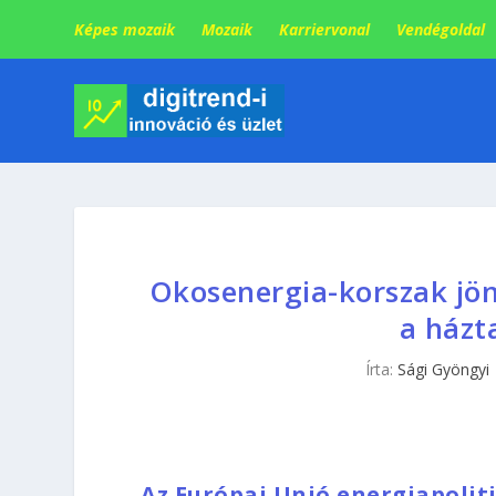
Képes mozaik
Mozaik
Karriervonal
Vendégoldal
Okosenergia-korszak jö
a házt
Írta:
Sági Gyöngyi
Az Európai Unió energiapolit