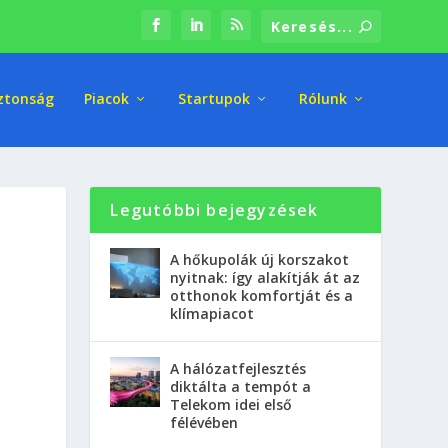
ztonság
Piacok
Startupok
Rólunk
Legutóbbi bejegyzések
A hőkupolák új korszakot
nyitnak: így alakítják át az
otthonok komfortját és a
klímapiacot
A hálózatfejlesztés
diktálta a tempót a
Telekom idei első
félévében