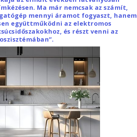
címkézésen. Ma már nemcsak az számít,
gatógép mennyi áramot fogyaszt, hanem
ensen együttműködni az elektromos
súcsidőszakokhoz, és részt venni az
oszisztémában”.