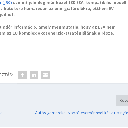
 (JRC)
szerint jelenleg már közel 130 ESA-kompatibilis modell
zás hatóköre hamarosan az energiatárolókra, otthoni EV-
jedhet.
tot adó” információ, amely megmutatja, hogy az ESA nem
em az EU komplex okosenergia-stratégiájának a része.
ZTÁS:
Köv
ha
Autós gamereket vonzó eseménnyel készül a nyár