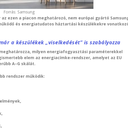
Forrás: Samsung
y az ezen a piacon meghatározó, nem európai gyártó Samsun
ttműködő és energiatudatos háztartási készülékekre vonatkoz
ár a készülékek „viselkedését” is szabályozza
 meghatározza, milyen energiafogyasztási paraméterekkel
egismertebb elem az energiacímke-rendszer, amelyet az EU
erűbb A–G skálát.
ebb rendszer működik:
elmények,
k,
k,