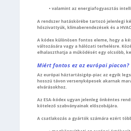
• valamint az energiafogyasztás intell
A rendszer hatáskörébe tartozó jelenlegi 
hőszivattyúk, klímaberendezések és a HVAC
A kódex különösen fontos eleme, hogy a ké
változására vagy a hálózati terhelésre. K
elhalaszthatja a működését egy olcsóbb, ke
Miért fontos ez az európai piacon?
Az európai háztartásigép-piac az egyik leg
hosszú távon versenyképesek akarnak mara
elvárásokhoz.
Az ESA-kódex ugyan jelenleg önkéntes rends
kötelező szabványainak előszobájára.
A csatlakozás a gyártók számára ezért töb