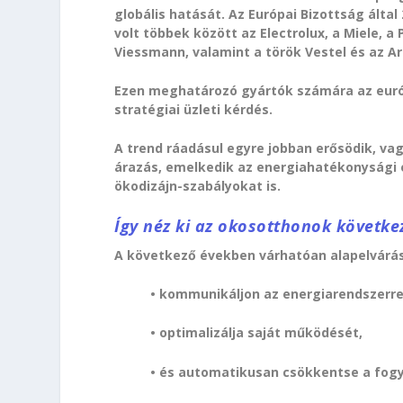
globális hatását. Az Európai Bizottság ált
volt többek között az Electrolux, a Miele, a P
Viessmann, valamint a török Vestel és az Arç
Ezen meghatározó gyártók számára az euró
stratégiai üzleti kérdés.
A trend ráadásul egyre jobban erősödik, vag
árazás, emelkedik az energiahatékonysági e
ökodizájn-szabályokat is.
Így néz ki az okosotthonok következ
A következő években várhatóan alapelváráss
• kommunikáljon az energiarendszerre
• optimalizálja saját működését,
• és automatikusan csökkentse a fogy