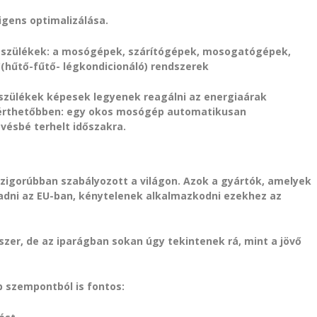
igens optimalizálása.
készülékek: a mosógépek, szárítógépek, mosogatógépek,
(hűtő-fűtő- légkondicionáló) rendszerek
szülékek képesek legyenek reagálni az energiaárak
özérthetőbben: egy okos mosógép automatikusan
vésbé terhelt időszakra.
szigorúbban szabályozott a világon. Azok a gyártók, amelyek
dni az EU-ban, kénytelenek alkalmazkodni ezekhez az
zer, de az iparágban sokan úgy tekintenek rá, mint a jövő
b szempontból is fontos: