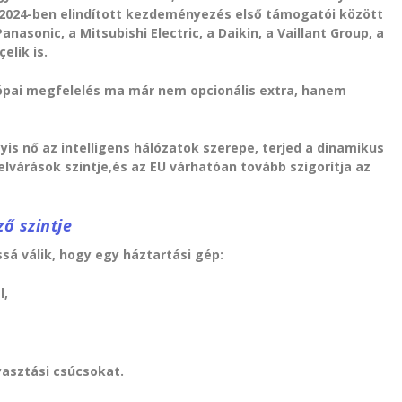
al 2024-ben elindított kezdeményezés első támogatói között
anasonic, a Mitsubishi Electric, a Daikin, a Vaillant Group, a
elik is.
pai megfelelés ma már nem opcionális extra, hanem
yis nő az intelligens hálózatok szerepe, terjed a dinamikus
lvárások szintje,és az EU várhatóan tovább szigorítja az
ő szintje
á válik, hogy egy háztartási gép:
l,
asztási csúcsokat.