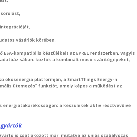
ést,
sorolást,
integrációját,
tudatos vásárlók körében.
ső ESA-kompatibilis készülékeit az EPREL rendszerben, vagyis
 adatbázisában: köztük a kombinált mosó-szárítógépeket,
ésű okosenergia platformján, a SmartThings Energy-n
imális ütemezés” funkciót, amely képes a működést az
 energiatakarékosságon: a készülékek aktív résztvevőivé
 gyártók
yártó is csatlakozott már, mutatva az uniós szabályozás