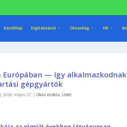
Kezdőlap
Digitalizáció
Okosvilág
HR
Bi
n Európában — így alkalmazkodnak
artási gépgyártók
|
2026. május 27.
|
Okos eszköz
,
Üzlet
ikája az elmúlt években látványosan