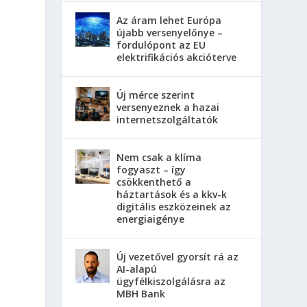
Az áram lehet Európa
újabb versenyelőnye –
fordulópont az EU
elektrifikációs akcióterve
Új mérce szerint
versenyeznek a hazai
internetszolgáltatók
Nem csak a klíma
fogyaszt – így
csökkenthető a
háztartások és a kkv-k
digitális eszközeinek az
energiaigénye
Új vezetővel gyorsít rá az
AI-alapú
ügyfélkiszolgálásra az
MBH Bank