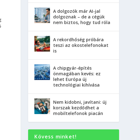
A dolgozók már AI-jal
dolgoznak – de a cégük
g
nem biztos, hogy tud róla
ó
A rekordhőség próbára
teszi az okostelefonokat
is
A chipgyár-építés
önmagában kevés: ez
lehet Európa új
technológiai kihívása
Nem kidobni, javítani: új
korszak kezdődhet a
mobiltelefonok piacán
Kövess minket!