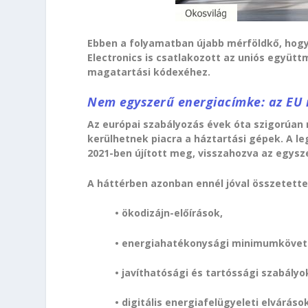
Ebben a folyamatban újabb mérföldkő, hog
Electronics is csatlakozott az uniós együ
magatartási kódexéhez.
Nem egyszerű energiacímke: az EU m
Az európai szabályozás évek óta szigorúan
kerülhetnek piacra a háztartási gépek. A l
2021-ben újított meg, visszahozva az egysz
A háttérben azonban ennél jóval összetett
• ökodizájn-előírások,
• energiahatékonysági minimumkövet
• javíthatósági és tartóssági szabályo
• digitális energiafelügyeleti elváráso