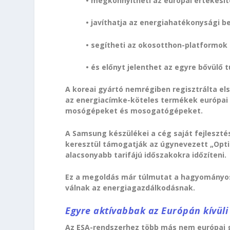
• megkönnyítheti az európai értékesít
• javíthatja az energiahatékonysági be
• segítheti az okosotthon-platformok 
• és előnyt jelenthet az egyre bővülő 
A koreai gyártó nemrégiben regisztrálta el
az energiacímke-köteles termékek európai
mosógépeket és mosogatógépeket.
A Samsung készülékei a cég saját fejleszt
keresztül támogatják az úgynevezett „Opt
alacsonyabb tarifájú időszakokra időzíteni.
Ez a megoldás már túlmutat a hagyományos
válnak az energiagazdálkodásnak.
Egyre aktívabbak az Európán kívüli
Az ESA-rendszerhez több más nem európai g