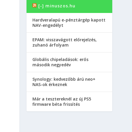
[-] minuszos.hu
Hardveralapú e-pénztárgép kapott
NAV-engedélyt
EPAM: visszavágott előrejelzés,
zuhanó árfolyam
Globális chipeladások: erős
második negyedév
Synology: kedvezőbb árú neo+
NAS-ok érkeznek
Már a tesztereknél az új PS5
firmware béta frissítés