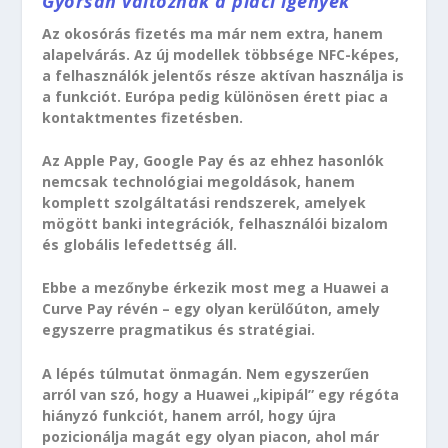
Gyorsan változnak a piaci igények
Az okosórás fizetés ma már nem extra, hanem
alapelvárás. Az új modellek többsége NFC-képes,
a felhasználók jelentős része aktívan használja is
a funkciót. Európa pedig különösen érett piac a
kontaktmentes fizetésben.
Az Apple Pay, Google Pay és az ehhez hasonlók
nemcsak technológiai megoldások, hanem
komplett szolgáltatási rendszerek, amelyek
mögött banki integrációk, felhasználói bizalom
és globális lefedettség áll.
Ebbe a mezőnybe érkezik most meg a Huawei a
Curve Pay révén – egy olyan kerülőúton, amely
egyszerre pragmatikus és stratégiai.
A lépés túlmutat önmagán. Nem egyszerűen
arról van szó, hogy a Huawei „kipipál” egy régóta
hiányzó funkciót, hanem arról, hogy újra
pozicionálja magát egy olyan piacon, ahol már