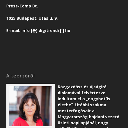
Press-Comp Bt.
1025 Budapest, Utas u. 9.
E-mail: info [@] digitrendi [.] hu
A szerzőről
Közgazdász és újságíró
diplomával felvértezve
indultam el a „nagybetűs
életbe”. Utóbbi szakma
mesterfogásait a
Magyarország hajdani vezető
üzleti napilapjánál, nagy