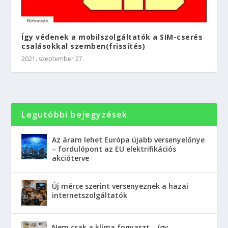
Így védenek a mobilszolgáltatók a SIM-cserés
csalásokkal szemben(frissítés)
2021. szeptember 27.
Legutóbbi bejegyzések
Az áram lehet Európa újabb versenyelőnye
– fordulópont az EU elektrifikációs
akcióterve
Új mérce szerint versenyeznek a hazai
internetszolgáltatók
Nem csak a klíma fogyaszt – így