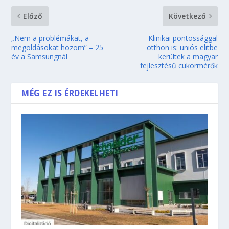
Előző
Következő
„Nem a problémákat, a
Klinikai pontossággal
megoldásokat hozom” – 25
otthon is: uniós elitbe
év a Samsungnál
kerültek a magyar
fejlesztésű cukormérők
MÉG EZ IS ÉRDEKELHETI