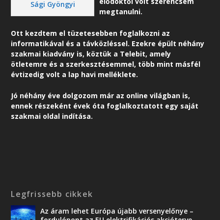
elődöktől volt szerencsém
Sági Gyöngyi
megtanulni.
Ott kezdtem el tüzetesebben foglalkozni az
informatikával és a távközléssel. Ezekre épült néhány
szakmai kiadvány is, köztük a Telebit, amely
ötletemre és a szerkesztésemmel, több mint másfél
évtizedig volt a lap havi melléklete.
Jó néhány éve dolgozom már az online világban is,
ennek részeként é
vek óta foglalkoztatott egy saját
szakmai oldal indítása.
Legfrissebb cikkek
Az áram lehet Európa újabb versenyelőnye –
fordulópont az EU elektrifikációs akcióterve