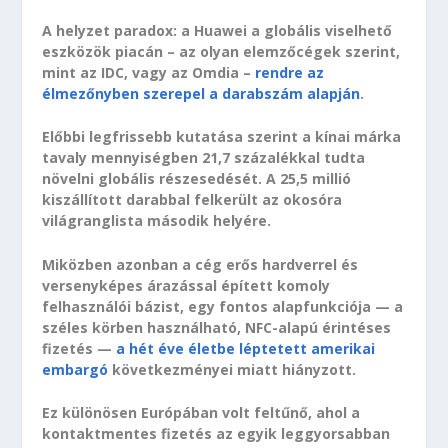
A helyzet paradox: a Huawei a globális viselhető
eszközök piacán – az olyan elemzőcégek szerint,
mint az IDC, vagy az Omdia –
rendre az
élmezőnyben szerepel a darabszám alapján
.
Előbbi legfrissebb kutatása szerint a kínai márka
tavaly mennyiségben 21,7 százalékkal tudta
növelni globális részesedését. A 25,5 millió
kiszállított darabbal felkerült az okosóra
világranglista második helyére.
Miközben azonban a cég erős hardverrel és
versenyképes árazással épített komoly
felhasználói bázist, egy fontos alapfunkciója — a
széles körben használható, NFC-alapú érintéses
fizetés —
a hét éve életbe léptetett amerikai
embargó
következményei miatt hiányzott.
Ez különösen Európában volt feltűnő, ahol a
kontaktmentes fizetés az egyik leggyorsabban