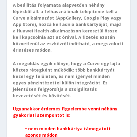
A beállítás folyamata alapvetően néhány
lépésből áll: a felhasználónak telepítenie kell a
Curve alkalmazást (AppGallery, Google Play vagy
App Store), hozzá kell adnia bankkártyáját, majd
a Huawei Health alkalmazáson keresztül össze
kell kapcsolnia azt az órával. A fizetés ezután
közvetlenül az eszközről indítható, a megszokott
érintéses módon.
A megoldás egyik előnye, hogy a Curve egyfajta
köztes rétegként működik: több bankkártyát
kezel egy felületen, és nem igényel minden
egyes pénzintézettel külön integrációt. Ez
jelentősen felgyorsítja a szolgáltatás
bevezetését és bővítését.
Ugyanakkor érdemes figyelembe venni néhány
gyakorlati szempontot is:
• nem minden bankkártya támogatott
azonos módon