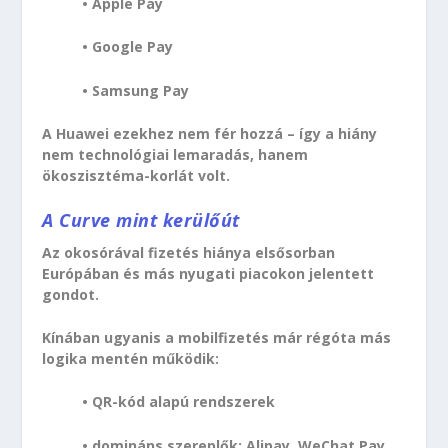
• Apple Pay
• Google Pay
• Samsung Pay
A Huawei ezekhez nem fér hozzá – így a hiány
nem technológiai lemaradás, hanem
ökoszisztéma-korlát volt.
A Curve mint kerülőút
Az okosórával fizetés hiánya elsősorban
Európában és más nyugati piacokon jelentett
gondot.
Kínában ugyanis a mobilfizetés már régóta más
logika mentén működik:
• QR-kód alapú rendszerek
• domináns szereplők: Alipay, WeChat Pay