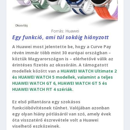
Forrás: Huawei
Egy funkció, ami túl sokáig hiányzott
A Huawei most jelentette be, hogy a Curve Pay
révén immár több mint 30 európai országban –
köztük Magyarországon is – elérhetővé válik az
érintéses fizetés az okosóráin. A támogatott
modellek között van a
HUAWEI WATCH Ultimate 2
és HUAWEI WATCH 5 modellek, valamint a teljes
HUAWEI WATCH GT 6, HUAWEI WATCH GT 5 és
HUAWEI WATCH FIT 4 szériák
.
Ez első pillantásra egy szokásos
funkcióbővítésnek tűnhet. Valójában azonban
egy olyan hiány pótlásáról van szó, amely évek
óta visszatérő észrevétele volt a Huawei
viselhető eszközeinek.