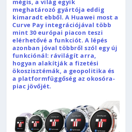
mégis, a világ egyik
meghatározó gyártója eddig
kimaradt ebből. A Huawei most a
Curve Pay integrációjával több
mint 30 európai piacon teszi
elérhetővé a funkciót. A lépés
azonban jóval többről szól egy új
funkciónál: rávilágít arra,
hogyan alakítják a fizetési
ökoszisztémák, a geopolitika és
a platformfüggőség az okosóra-
piac jövőjét.