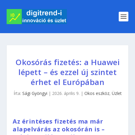
Okosórás fizetés: a Huawei
lépett – és ezzel új szintet
érhet el Európában
Írta:
Sági Gyöngyi
|
2026. április 9.
|
Okos eszköz
,
Üzlet
Az érintéses fizetés ma már
alapelvárás az okosórán is –