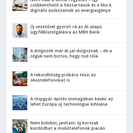
csökkenthető a háztartások és a kkv-k
digitális eszközeinek az energiaigénye
Új vezetővel gyorsít rá az AI-alapú
ügyfélkiszolgálásra az MBH Bank
A dolgozók már AI-jal dolgoznak – de a
cégük nem biztos, hogy tud róla
A rekordhőség próbára teszi az
okostelefonokat is
A chipgyár-építés önmagában kevés: ez
lehet Európa új technológiai kihívása
Nem kidobni, javítani: új korszak
kezdődhet a mobiltelefonok piacán