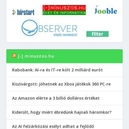
[-] minuszos.hu
Rabobank: AI-ra és IT-re költ 2 milliárd eurót
Kiszivárgott: jöhetnek az Xbox játékok 360 PC-re
Az Amazon elérte a 3 billió dolláros értéket
Kiderült, hogy miért ébredünk hajnali háromkor?
Az AI felzárkózási esélyt adhat a fejlődő